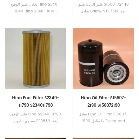
1810
فلتر الزيت هينو S1560-72440
يعادل فلتر الوقود Hino 23401-
يعادل Baldwin PF7512. رقم
1640 Hino 23401-1810 ،
الجزء: S1560-72440 ،
SAKURA FC-1305. رقم الجزء:
S156072440 اسم القطعة: فلتر
23401-1640 ， 234011640
الزيت العلامة التجارية: هينو
اسم القطعة: فلتر الوقود العلامة
التجارية: هينو Models:SK460-
8, SK480-8
Hino Fuel Filter S2340-
Hino Oil Filter S15607-
11790 S234011790
2190 S156072190
تعادل Hino Oil Filter S15607-
فلتر الوقود Hino S2340-11790
2190 ما يعادل Fleetguard
يساوي بالدوين PF9889. رقم
LF16110 و Hino
الجزء: S2340-11790 ،
156072190،15613E0030 و
S234011790 اسم القطعة: فلتر