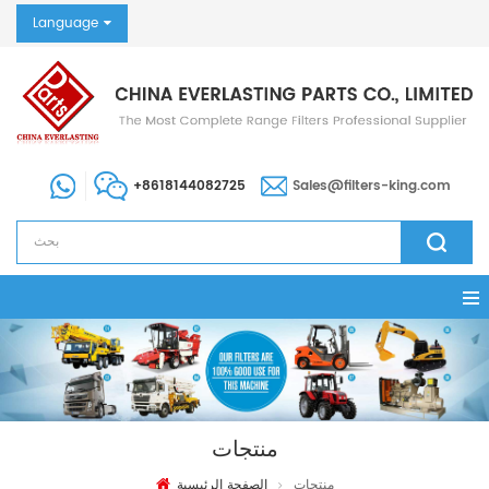
Language
+8618144082725
Sales@filters-king.com
منتجات
منتجات
الصفحة الرئيسية