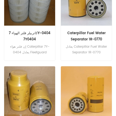
، EX330-5 ، SK450-6
Caterpillar Fuel Water
كاتربيلر فلتر الهواء 7Y-0404
7Y0404
Separator 1R-0770
1R0770 326-1644
يعادل Caterpillar Fuel Water
إن فلتر هواء Caterpillar 7Y-
Separator 1R-0770
0404 يعادل Fleetguard
Caterpillar 326-1644 و
AF1768M ، و Baldwin LL2779
Fleetguard FS2007 و
، و Donaldson P191080 ، و
FS19820 و Donaldson
Nissan 16546-95015. رقم
P550900. رقم القطعة: 1R-
الجزء: 7Y-0404 ، 7Y0404
0770 ، 1R0770 اسم الجزء:
جزء الاسم: فلتر الهواء علامة
فاصل المياه الوقود علامة تجارية
تجارية Caterpillar الطرازات:
Caterpillar النماذج: CAT320B
LS2800F ، SH280 ، EX270 ،
EX220
، CAT320C ، CAT320D