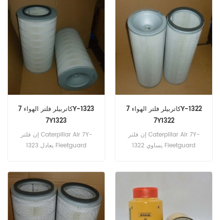
15607-2190. رقم الجزء:
الوقود العلامة التجارية: هينو
S15607-2190 ، S156072190
اسم القطعة: فلتر الزيت العلامة
التجارية: هينو
كاتربيلر فلتر الهواء 7Y-1322
كاتربيلر فلتر الهواء 7Y-1323
7Y1323
7Y1322
إن فلتر Caterpillar Air 7Y-
إن فلتر Caterpillar Air 7Y-
1322 يساوي Fleetguard
1323 يعادل Fleetguard
AF975M ، Baldwin LL2582 ،
AF976 ، Baldwin PA2583 ،
Donaldson P124047 ،
Donaldson P124045. رقم
HITACHI 4390060. رقم
الجزء: 7Y-1323 ، 7Y1323 جزء
الجزء: 7Y-1322 ، 7Y1322 جزء
الاسم: فلتر الهواء علامة تجارية
الاسم: فلتر الهواء علامة تجارية
Caterpillar النماذج: EX300-5
Caterpillar النماذج: EX300-5
، EX330-5 ، SK450-6