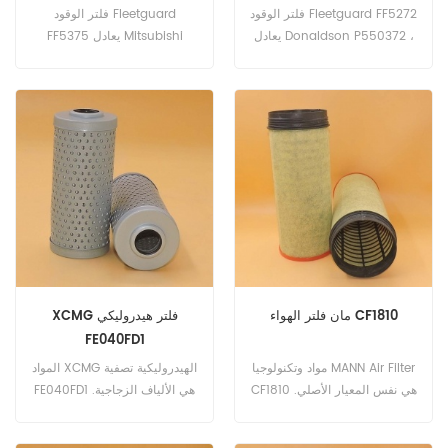
8193841
فلتر الوقود Fleetguard FF5272
فلتر الوقود Fleetguard
يعادل Donaldson P550372 ،
FF5375 يعادل Mitsubishi
Baldwin BF7644 ، VOLVO
ME150631. رقم الجزء: FF5375
420799 ، 8193841. رقم
اسم القطعة: فلتر الوقود العلامة
الجزء: FF5272 اسم القطعة:
التجارية: Fleetguard
فلتر الوقود العلامة التجارية:
Fleetguard
مان فلتر الهواء CF1810
XCMG فلتر هيدروليكي
FE040FD1
مواد وتكنولوجيا MANN Air Filter
المواد XCMG الهيدروليكية تصفية
CF1810 هي نفس المعيار الأصلي.
FE040FD1 هي الألياف الزجاجية.
رقم الجزء: CF1810 جزء الاسم:
رقم الجزء: FE040FD1 اسم
فلتر الهواء العلامة التجارية: مان
الجزء: فلتر هيدروليكي العلامة