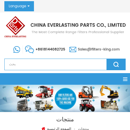
Language
+8618144082725
Sales@filters-king.com
منتجات
منتجات
الصفحة الرئيسية