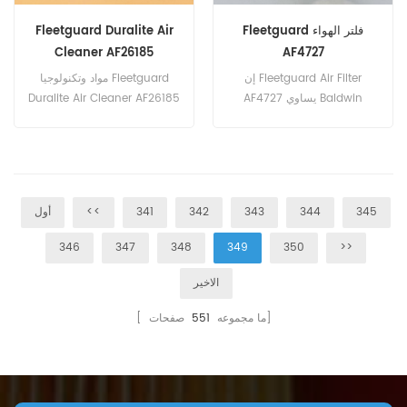
Fleetguard فلتر الهواء
Fleetguard Duralite Air
Cleaner AF26185
AF4727
إن Fleetguard Air Filter
مواد وتكنولوجيا Fleetguard
AF4727 يساوي Baldwin
Duralite Air Cleaner AF26185
PA4809 ، Scania 397813 ،
هي نفسها التي هي المعيار
Woodgate WGA458S. رقم
الحقيقي. رقم الجزء: AF26185
القطعه: AF4727 جزء الاسم:
جزء الاسم: Duralite منظف
فلتر الهواء العلامة التجارية:
الهواء العلامة التجارية:
Fleetguard
Fleetguard
345
344
343
342
341
<<
أول
346
347
348
349
350
>>
الاخير
صفحات]
[ ما مجموعه
551