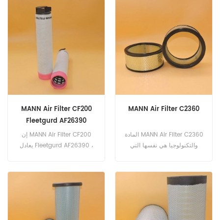
التجارية: XCMG
MANN Air Filter CF200
MANN Air Filter C2360
Fleetgurd AF26390
Baldwin RS3943
المادة MANN Air Filter C2360
إن MANN Air Filter CF200
والتكنولوجيا هي نفسها التي
يعادل Fleetgurd AF26390 ،
المعيار الحقيقي. رقم الجزء:
Baldwin RS3943 ، Deutz
C2360 جزء الاسم: فلتر الهواء
1180869 ، Massey Ferguson
العلامة التجارية: مان
3901463-M1. رقم الجزء:
CF200 جزء الاسم: فلتر الهواء
العلامة التجارية: مان