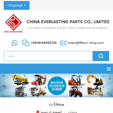
Language
+8618144082725
Sales@filters-king.com
منتجات
منتجات
الصفحة الرئيسية