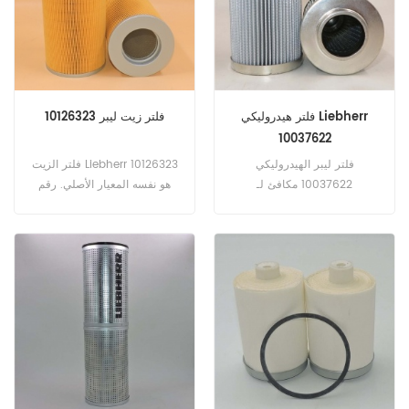
فلتر هيدروليكي Liebherr
فلتر زيت ليبر 10126323
10037622
فلتر ليبر الهيدروليكي
فلتر الزيت Liebherr 10126323
10037622 مكافئ لـ
هو نفسه المعيار الأصلي. رقم
Fleetguard HF35198 ،
الجزء: 10126323 اسم الجزء:
Baldwin PT9414-MPG ،
تصفية النفط العلامة التجارية: يبهر
TIMBERJA F058437. رقم
الجزء: 10037622 اسم الجزء:
مرشح هيدروليكي العلامة
التجارية: يبهر