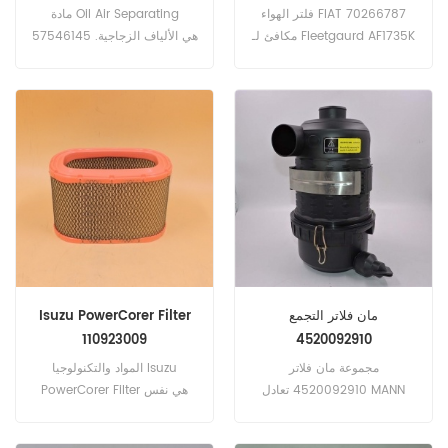
فلتر الهواء FIAT 70266787
مادة Oil Air Separating
مكافئ لـ Fleetgaurd AF1735K
57546145 هي الألياف الزجاجية.
، بالدوين PA2426-FN ، كلارك
رقم الجزء: 57546145 اسم
961000 ، جروف 9437100309
الجزء: فصل الهواء النفط العلامة
، جون ديري AZ25868 ، كوبيلكو
التجارية: أطلس كوبكو
2446R277S5 ، Versatile
V103344 ، دونالدسون P181063
رقم الجزء: 70266787 اسم
الجزء: فلتر الهواء العلامة
التجارية: FIAT
مان فلاتر التجمع
Isuzu PowerCorer Filter
110923009
4520092910
مجموعة مان فلاتر
المواد والتكنولوجيا Isuzu
4520092910 تعادل MANN
PowerCorer Filter هي نفس
4520092911 4520092920
المعايير الأصلية. رقم الجزء:
4520092921 4520092940
110923009 اسم الجزء: مرشح