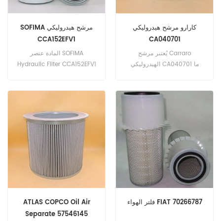
كارارو مرشح هيدروليكي
SOFIMA مرشح هيدروليكي
CCA152EFV1
CA040701
يُعتبر مرشح Carraro
المادة عنصر SOFIMA
الهيدروليكي CA040701 ما
Hydraulic Filter CCA152EFV1
يعادل ZP 3096 A. رقم الجزء:
هي الألياف الزجاجية. رقم الجزء:
CA040701 اسم الجزء: مرشح
CCA152EFV1 اسم الجزء: مرشح
هيدروليكي العلامة التجارية:
هيدروليكي العلامة التجارية:
كارارو
SOFIMA
فلتر الهواء FIAT 70266787
ATLAS COPCO Oil Air
Separate 57546145