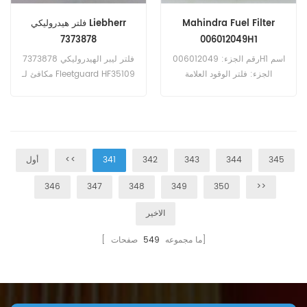
Mahindra Fuel Filter
فلتر هيدروليكي Liebherr
7373878
006012049H1
رقم الجزء: 006012049H1 اسم
فلتر ليبر الهيدروليكي 7373878
الجزء: فلتر الوقود العلامة
مكافئ لـ Fleetguard HF35109
التجارية: ماهيندرا
، Baldwin PT9355-MPG. رقم
الجزء: 7373878 اسم الجزء:
مرشح هيدروليكي العلامة
التجارية: يبهر
345
344
343
342
341
<<
أول
346
347
348
349
350
>>
الاخير
صفحات]
[ ما مجموعه
549