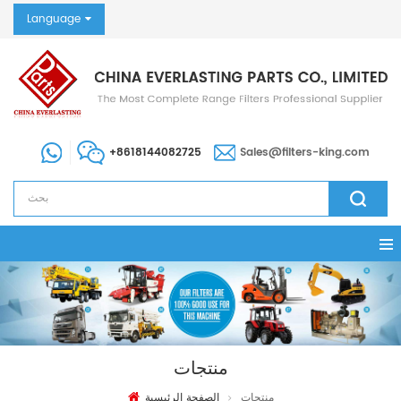
Language
+8618144082725
Sales@filters-king.com
منتجات
منتجات
الصفحة الرئيسية