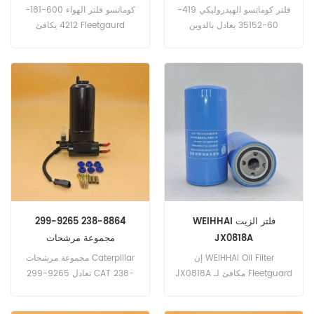
الهيدروليكي
فلتر كوماتسو الهيدروليكي 419-
كوماتسو فلتر الهواء 600-181-
60-35152 يعادل بالدوين
4212 يكافئ Fleetgaurd
BT9360. رقم الجزء: 419-60-
AF1904A ، بالدوين PA1893 ،
35152 ، 4196035152 اسم
Ag-Chem 702463 ، Fiat-
الجزء: مرشح هيدروليكي استبدال
Allis 70662618 ، John Deere
العلامة التجارية: كوماتسو
AU43090 ، Massey
Ferguson 1495414-M91. رقم
الجزء: 600-181-4212 ،
6001814212 اسم الجزء: فلتر
الهواء استبدال العلامة التجارية:
كوماتسو
WEIHHAI فلتر الزيت
299-9265 238-8864
JX0818A
مجموعة مرشحات
Caterpillar
إن WEIHHAI Oil Filter
مجموعة مرشحات Caterpillar
JX0818A مكافئ لـ Fleetguard
299-9265 تعادل CAT 238-
LF4054. رقم الجزء: JX0818A
8864 ، Perkins ULPK0041 ،
اسم الجزء: تصفية النفط العلامة
10000-65694 ، 4132A018.