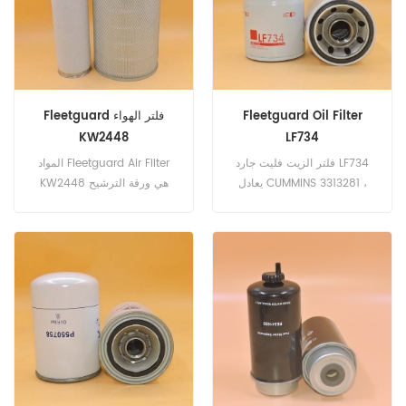
Fleetguard Oil Filter
Fleetguard فلتر الهواء
KW2448
LF734
فلتر الزيت فليت جارد LF734
المواد Fleetguard Air Filter
يعادل CUMMINS 3313281 ،
KW2448 هي ورقة الترشيح
دوسان 65.05510-5007S ，
عالية الجودة. رقم الجزء:
65.05510-5022B ، دونالدسون
KW2448 اسم الجزء: فلتر
P551381 ، بالدوين B205 ، كيس
الهواء العلامة التجارية:
A77537 ، هيتاشي 4206089
Fleetguard
رقم الجزء: LF734 اسم الجزء:
تصفية النفط العلامة التجارية:
Fleetguard