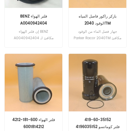
باركر راكور فاصل المياه
BENZ فلتر الهواء
الوقود 2040TM
A0040942404
جهاز فصل الماء من الوقود
إن فلتر الهواء BENZ
Parker Racor 2040TM مكافئ
A0040942404 مكافئ لـ
لـ Fleetgaurd FS20402 ،
Fleetgaurd AF26165 و
Baldwin PF7889-10. رقم
Donaldson P785542 و
الجزء: 2040TM اسم الجزء:
Baldwin RS5362 و Hengst
الوقود فاصل المياه استبدال
E497L و Luber Finer LAF6164
العلامة التجارية: باركر راكور
و MANN C41001 و C411016.
رقم الجزء: A0040942404
اسم الجزء: فلتر الهواء استبدال
العلامة التجارية: BENZ
419-60-35152
فلتر الهواء 600-181-4212
4196035152 فلتر كوماتسو
6001814212