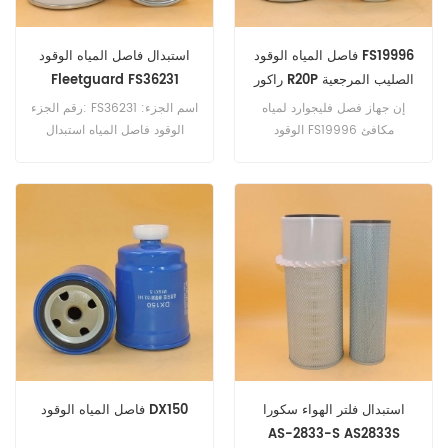
فاصل المياه الوقود FS19996
استبدال فاصل المياه الوقود
راكور R20P الصليب المرجعية
Fleetguard FS36231
إن جهاز فصل فليجوارد لمياه
رقم الجزء: FS36231 اسم الجزء:
الوقود FS19996 مكافئ
الوقود فاصل المياه استبدال
لمرسيدس بنز A3820927005 ،
العلامة التجارية: Fleetguard
راكور R20P ، بالدوين BF9922-
O. رقم الجزء: FS19996 اسم
الجزء: الوقود فاصل المياه
استبدال العلامة التجارية:
Fleetguard
استبدال فلتر الهواء سكورا
فاصل المياه الوقود DX150
AS-2833-S AS2833S