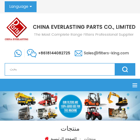
Language
+8618144082725
Sales@filters-king.com
منتجات
منتجات
الصفحة الرئيسية