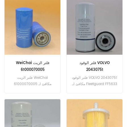
9601-A ، GMC 15619013 ،
22203095 رقم الجزء:
جون ديري RE34962 ، مان
AF25960 اسم الجزء: فلتر
C24523. رقم الجزء: AF4878
الهواء استبدال العلامة التجارية:
اسم الجزء: فلتر الهواء استبدال
Fleetguard
العلامة التجارية: Fleetguard
فلتر الوقود VOLVO
WeiChai فلتر الزيت
61000070005
20430751
فلتر الوقود VOLVO 20430751
فلتر الزيت WeiChai
مكافئ لـ Fleetguard FF5633
61000070005 مكافئ لـ
و Baldwin BF7814 و
Fleetguard LF4054. رقم
Donaldson P551021 و
الجزء: 61000070005 اسم
P550529 و MANN WDK111021
الجزء: فلتر الزيت استبدال
و WDK111029 و VOLVO
العلامة التجارية: WeiChai
15126069 و 20405160 و
20972293 و 20976003 و