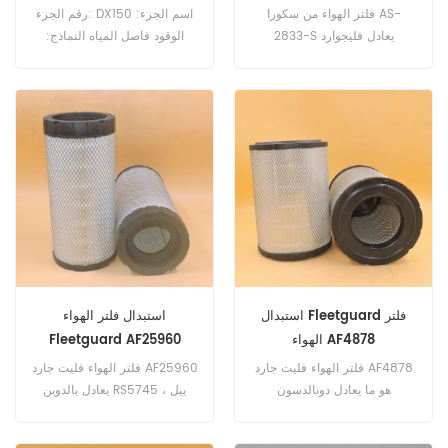
فلتر الهواء من سكورا AS-
رقم الجزء: DX150 اسم الجزء:
2833-S يعادل فليجوارد
الوقود فاصل المياه النماذج:
AF26285K + AF26286. رقم
الكمون 153،145
الجزء: AS-2833-S اسم الجزء:
فلتر الهواء استبدال العلامة
التجارية: سكورا
استبدال Fleetguard فلتر
استبدال فلتر الهواء
الهواء AF4878
Fleetguard AF25960
فلتر الهواء فليت جارد AF4878
فلتر الهواء فليت جارد AF25960
هو ما يعادل دونالدسون
يعادل بالدوين RS5745 ، ييل
P527484 ، CAT 3I-1550 ،
580088196 ، دونالدسون
بالدوين RS2863 ، فورد F3HZ-
P628326 ، انجرسول راند