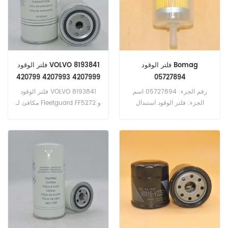
21879886 و 85114058 و MTU
X0001 رقم الجزء: 20430751
اسم الجزء: فلتر الوقود استبدال
العلامة التجارية: فولفو
فلتر الوقود Bomag
فلتر الوقود VOLVO 8193841
420799 4207993 4207999
05727894
رقم الجزء: 05727894 اسم
فلتر الوقود VOLVO 8193841
الجزء: فلتر الوقود استبدال
مكافئ لـ Fleetguard FF5272 و
العلامة التجارية: Bomag
Baldwin BF7653 و
Donaldson P550372 و Deutz
1182674 و MANN WDK9621 و
WK9627 و VOLVO 420799 و
4207993 و 4207999 و
80676462. رقم الجزء:
8193841 اسم الجزء: فلتر الوقود
استبدال العلامة التجارية: فولفو