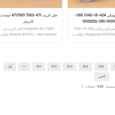
فلتر هيدروليكي 424-16-11140 385-
فلتر الزيت 471-7003 4717003 لمعدات
10100021 385-
كاتربيلر
فلتر كوماتسو الهيدروليكي 424-16-11140
فلتر الزيت من Caterpillar 471-7003
مكافئ لـ Fleetguard HF35255 ، Baldwin
يكافئ Baldwin BT9402 ، New Holland
PT510 ، Komatsu 385-10100
85817004 ، Wix 57004. رقم الجزء: 471-
10100022. رقم الجزء: 424-16-11140 اسم
7003 4717003 اسم الجزء: تصفية النفط
شح هيدروليكي استبدال العلامة
استبدال العلامة التجارية: كاتربيلر
التجارية: كوماتسو
305
304
303
302
301
<<
أول
الاخير
ا مجموعه
549