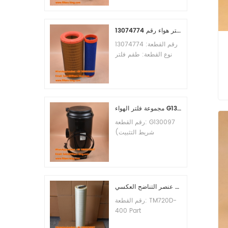
الأدنى للطلب: 60 قطعة
التوافق: معدات ليوجونغ.
طقم فلتر هواء رقم 13074774
رقم القطعة: 13074774
نوع القطعة: طقم فلتر
هواء العلامة التجارية: قطع
غيار ويتشاي الحد الأدنى
للطلب: 20 قطعة
مجموعة فلتر الهواء G130097 P537876 P5357877
رقم القطعة: G130097
(شريط التثبيت
P013722، مجموعة
الغطاء P538259،
المشبك P776033) نوع
القطعة: مجموعة فلتر
الهواء العلامة التجارية:
عنصر التناضح العكسي TM720D-400
قطع غيار دونالدسون الحد
رقم القطعة: TM720D-
الأدنى للطلب: 20 قطعة
400 Part
Type:Reverse