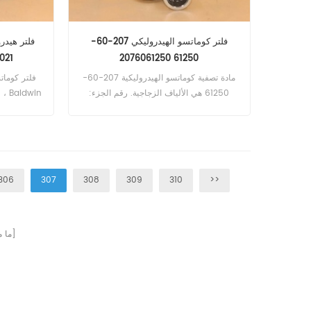
فلتر كوماتسو الهيدروليكي 207-60-
10100022
61250 2076061250
مادة تصفية كوماتسو الهيدروليكية 207-60-
61250 هي الألياف الزجاجية. رقم الجزء:
207-60-61250 اسم الجزء: مرشح
021 ، 385-
هيدروليكي استبدال العلامة التجارية: كوماتسو
الجزء: مر
306
307
308
309
310
>>
صفحات]
[ م