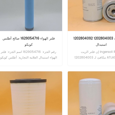
فلتر الزيت 1202804003 1202804092
فلتر الهواء 1629054716 صالح أطلس
استبدال
كوبكو
إن فلتر الزيت Ingersoll Rand
رقم الجزء: 1629054716 اسم الجزء: فلتر
1202804003 مكافئ لـ ATLAS COPCO
الهواء استبدال العلامة التجارية: أطلس كوبكو
1202804092. رقم الجزء: 1202804003
: تصفية النفط استبدال العلامة
لتجارية: إنجرسول راند