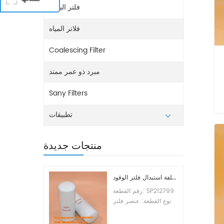
فلتر اليوريا
فلاتر المياه
Coalescing Filter
مبرد ذو عمر ممتد
Sany Filters
تطبيقات
منتجات جديدة
تكلفة استبدال فلتر الوقود SP212799
رقم القطعة: SP212799
نوع القطعة: عنصر فلتر
الوقود العلامة التجارية:
ليوجونج للاستبدال الحد