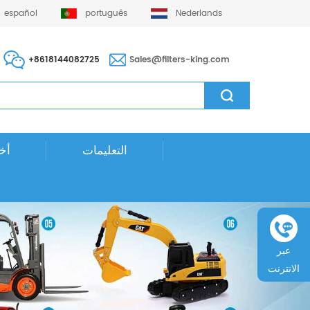
español
português
Nederlands
+8618144082725
Sales@filters-king.com
التعليمات
أخب
عبر
الانترنت