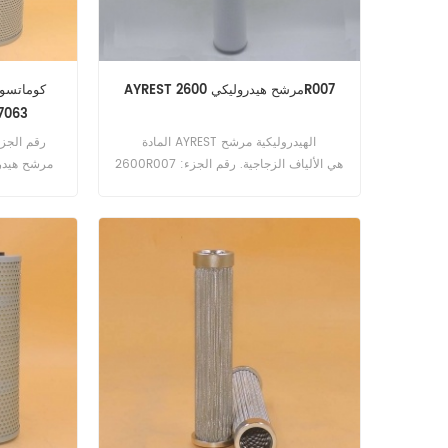
AYREST مرشح هيدروليكي 2600R007
01383 0706301383
المادة AYREST الهيدروليكية مرشح
2600R007 هي الألياف الزجاجية. رقم الجزء:
مرشح هيدرو
2600R007 اسم الجزء: مرشح هيدروليكي
استبدال العلامة التجارية: AYREST