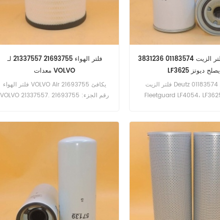
فلتر الزيت 01183574 3831236 LF4054
فلتر الهواء 21693755 21337557 لـ
LF3625 يصلح ديوتز
معدات VOLVO
فلتر الزيت Deutz 01183574 مكافئ لـ
فلتر الهواء VOLVO Air 21693755 يكافئ
Fleetguard LF4054، LF362
VOLVO 21337557. رقم الجزء: 21693755
3831236، MANN W962. رقم الجزء:
اسم الجزء: فلتر الهواء استبدال العلامة
0118357 اسم الجزء: تصفية النفط استبدال
التجارية: فولفو
العلامة التجارية: ديوتز