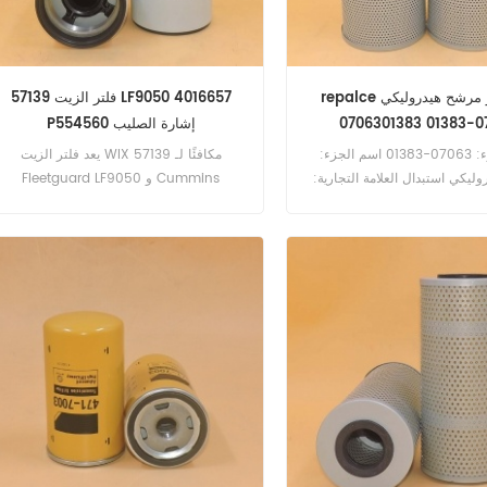
repalce كوماتسو مرشح هيدروليكي
فلتر الزيت 57139 LF9050 4016657
07063-
P554560 إشارة الصليب
رقم الجزء: 07063-01383 اسم الجزء:
يعد فلتر الزيت WIX 57139 مكافئًا لـ
ليكي استبدال العلامة التجارية:
Fleetguard LF9050 و Cummins
كوماتسو
4016657 و Donaldson P554560 و
Baldwin BD7176 و ATLAS COPCO
56899346. رقم الجزء: 57139 اسم الجزء:
تصفية النفط استبدال العلامة التجارية: WIX