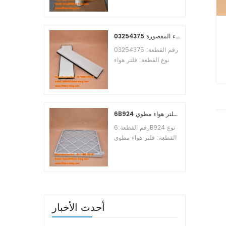
Osmosis Element
Brand:Toray
Replacement
MOQ:60pcs
03254375 مرجع بديل لفلتر هواء المقصورة
رقم القطعة: 03254375
نوع القطعة: فلتر هواء
المقصورة العلامة التجارية:
مانيتووك بديل الحد الأدنى
للطلب: 20 قطعة
6B924 فلتر هواء مطوي MERV 8
رقم القطعة:6B924 نوع
القطعة: فلتر هواء مطوي
تقييم ميرف: 8 العلامة
التجارية: استبدال معالج
الهواء الحد الأدنى للطلب:
20 قطعة
أحدث الأخبار