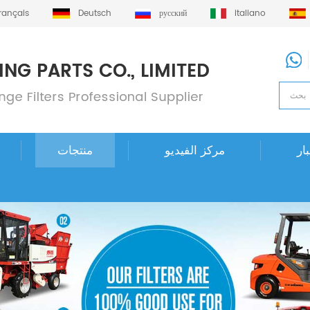
français
Deutsch
русский
italiano
ار
مركز الفيديو
منتجات