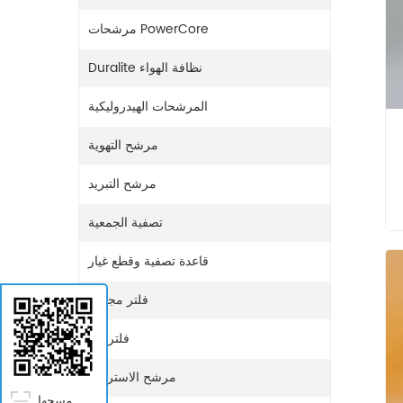
مرشحات PowerCore
Duralite نظافة الهواء
المرشحات الهيدروليكية
مرشح التهوية
مرشح التبريد
تصفية الجمعية
قاعدة تصفية وقطع غيار
فلتر مجفف
فلتر غاز
مرشح الاستراحة
مسحها