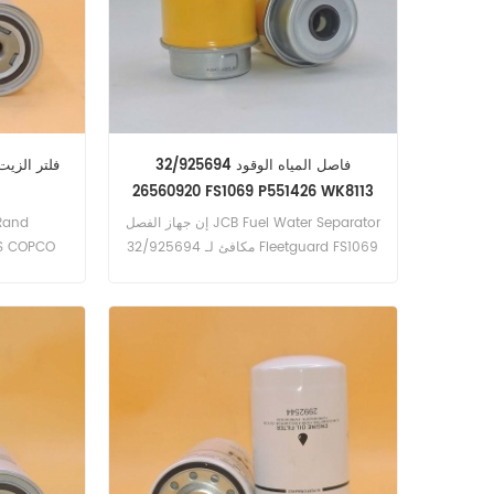
فاصل المياه الوقود 32/925694
26560920 FS1069 P551426 WK8113
إن جهاز الفصل JCB Fuel Water Separator
32/925694 مكافئ لـ Fleetguard FS1069
، FS19585 ، FS19836 ، بالدوين BF7956-D
، دونالدسون P551426 ، MANN WK8113 ،
اسم الجزء
بيركنز 26560920. رقم الجزء: 32/925694
ا
32925694 اسم الجزء: فاصل المياه الوقود
استبدال العلامة التجارية: JCB