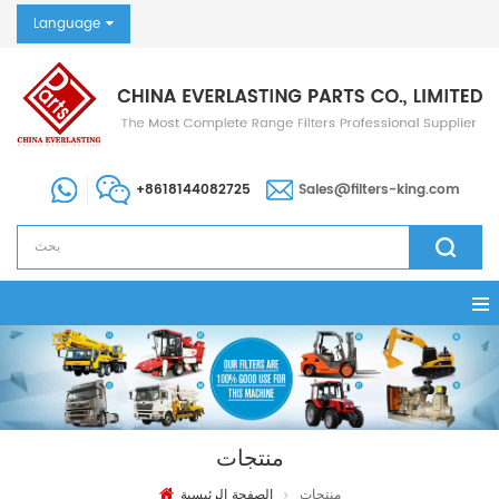
Language
+8618144082725
Sales@filters-king.com
منتجات
منتجات
الصفحة الرئيسية