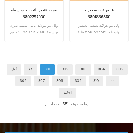
عنصر تصفية ضربة
ضربة عنصر التصفية بواسطة
5802292930
5801856860
ولل نيو هولاند تصفية العنصر
ولل نيو هولاند عامل تصفية ضربة
بواسطة 5801856860 علبة
بواسطة 5802292930 ، تطبيق
المرافق التهوية ل Iveco Stralis
ل IVECO 75E ، E4 ، E5 ، E6 ،
80E ، 100E ، 120E ، 180E
305
304
303
302
301
<<
أول
306
307
308
309
310
>>
الاخير
صفحات]
[ ما مجموعه
551