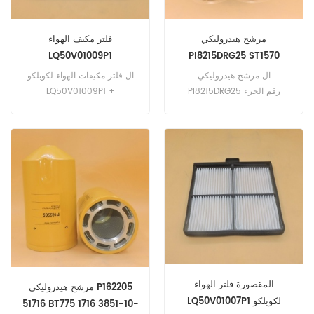
مرشح هيدروليكي
فلتر مكيف الهواء
LQ50V01009P1
PI8215DRG25 ST1570
PG50EAM203A1 HY15070
ال مرشح هيدروليكي
ال فلتر مكيفات الهواء لكوبلكو
PI8215DRG25 رقم الجزء
LQ50V01009P1 +
المكافئ لـ فليت جارد ST1570
LQ50V01007P1
وجه Purolator
PG50EAM203A1 SF Schupp
HY15070
المقصورة فلتر الهواء
مرشح هيدروليكي P162205
LQ50V01007P1 لكوبلكو
51716 BT775 1716 3851-10-