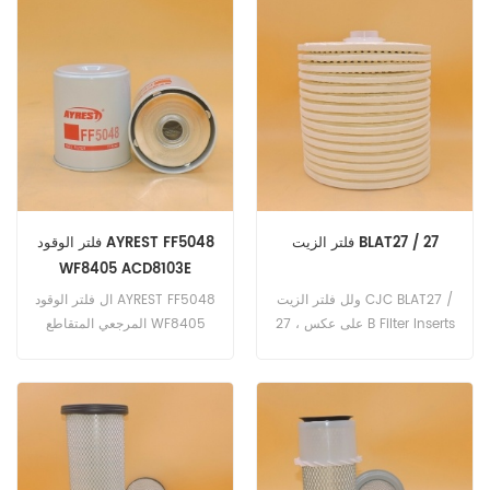
QY25E
فلتر الزيت BLAT27 / 27
فلتر الوقود AYREST FF5048
WF8405 ACD8103E
BF7870 P550001
ولل فلتر الزيت CJC BLAT27 /
ال فلتر الوقود AYREST FF5048
0000305828
27 ، على عكس B Filter Inserts
المرجعي المتقاطع WF8405
، فإن BLAT 27/27 لن يحتفظ
ACD8103E BF7870 P550001
بالمياه بشكل دائم لأن ممره الحر
0000305828 يطبق على
جزء لا يتجزأ من عملية فصل
بودوان DF4 ؛ DF6 ؛ DF8 ؛ DF12
الماء.
، Iveco PKPK 30 (محرك
Berliet M420X30) ، رينو
CBH280 208kW 283hp