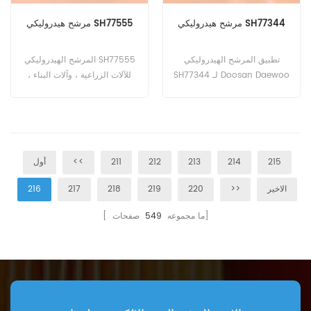
مرشح هيدروليكي SH77344
مرشح هيدروليكي SH77555
تطبيق المرشح الهيدروليكي
المرشح الهيدروليكي SH77555
SH77344 لـ Doosan Daewoo
للآلات الزراعية ، وآلات البناء ،
D70S-5 ، D60S-5.
ومدحلة الطريق ، والرش .
215
214
213
212
211
<<
أول
الاخير
>>
220
219
218
217
216
صفحات]
[ ما مجموعه
549