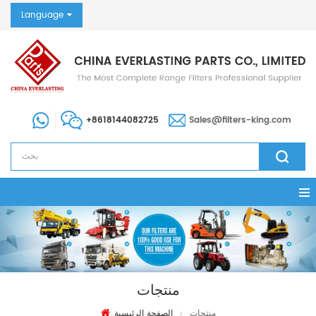
Language
+8618144082725
Sales@filters-king.com
منتجات
منتجات
الصفحة الرئيسية