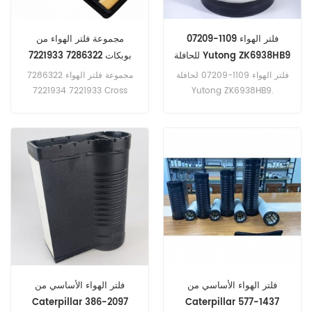
فلتر الهواء 1109-07209
مجموعة فلتر الهواء من
للحافلة Yutong ZK6938HB9
بوبكات 7286322 7221933
7221934
فلتر الهواء 1109-07209 لحافلة
مجموعة فلتر الهواء 7286322
7221933 7221934 Cross
Yutong ZK6938HB9.
Reference AF55030 AF55321
5310323 5310324 DBA5306
P636750 لـ Bobcat S450،
S510، S530، S550، S570.
فلتر الهواء الأساسي من
فلتر الهواء الأساسي من
Caterpillar 386-2097
Caterpillar 577-1437