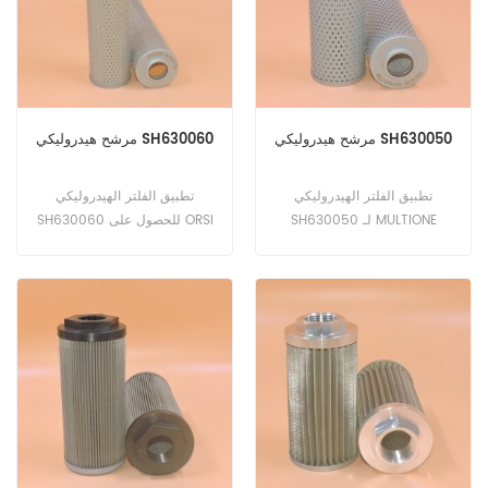
يانمار 3JH2CE ؛ 3JH2E ؛
3JH2TE ؛ 3JH2TCE ؛
3JH3EYEU (هندسة غير محددة).
مرشح هيدروليكي SH630050
مرشح هيدروليكي SH630060
تطبيق الفلتر الهيدروليكي
تطبيق الفلتر الهيدروليكي
SH630050 لـ MULTIONE
SH630060 للحصول على ORSI
POWER 10800.
S630، S520T، M5.3،8.4S،
8.4 +، 8.4،7.3SD، 7.3S، 7.3
+، 7.2.