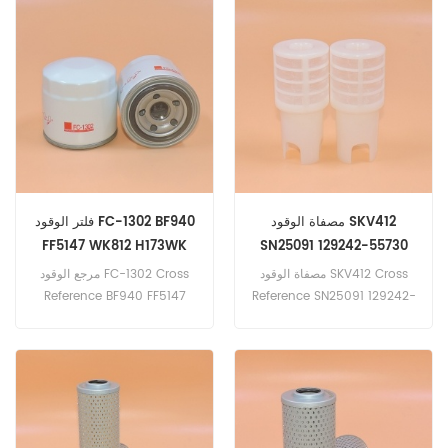
X-3 1341cc بنزين 44kW 60hp
Diesel Eng. 2200 ؛ 2200 ثانية
w / G4EH Eng. أكسنت (X3)
؛ 2300 ث / كوبوتا D722 م.
1.3 X-3 1341 سم مكعب بنزين
2300 واط / مهندس غير محدد.
55 كيلو واط 75 حصان مع
Doosan Daewoo Solar 10 w
G4EH Eng. أكسنت (X3) 1.3i
/ Yanmar 2TNE68 Eng.
X-3 1341cc بنزين 62 كيلو وات
الطاقة الشمسية 15 ث / كوبوتا
84 حصان مع G4EH Eng.
D722 المهندس هيونداي أتوس /
أكسنت (X3) 1.5i X-3 1495cc
أتوس برايم / أميكا (MX) 1.0i
بنزين 65 كيلو وات 88 حصان مع
MX 999cc بنزين 40kW 54hp
G4EK Eng. أكسنت (X3)
w / G4HC Eng.
مصفاة الوقود SKV412
فلتر الوقود FC-1302 BF940
FF5147 WK812 H173WK
SN25091 129242-55730
مصفاة الوقود SKV412 Cross
مرجع الوقود FC-1302 Cross
Reference BF940 FF5147
Reference SN25091 129242-
55730 Application for
WK812 H173WK لتطبيق
YANMAR 4TNV88-BPYBD،
Bobcat Melroe 220 (المهندس
4HNGFM، 3TNV88F، VOLVO
غير المحدد). 843 (بيركنز
ECR88 +، ECR58PLUS،
4.154 إنج). B100 ؛ B100T
(Kubota D1105 Turbo eng).
ECR58D، ECR38، ECR38.
كاتربيلر 50 (هندسة غير محددة)