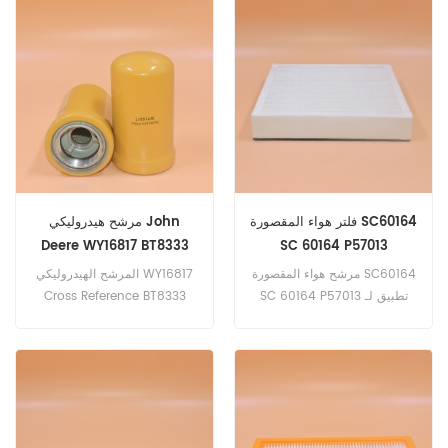
فلتر هواء المقصورة SC60164
مرشح هيدروليكي John
Deere WY16817 BT8333
SC 60164 P57013
P170310 HF28938
مرشح هواء المقصورة SC60164
المرشح الهيدروليكي WY16817
LFH8454
SC 60164 P57013 تطبيق لـ
Cross Reference BT8333
P170310 HF28938 LFH8454
PONSSEERGO 6 W STAGE IIIA
، PONSSEBUFFALO 6 W
تطبيق لمعدات محرك
Caterpillar ، John Deere.
STAGE IIIA ، PONSSEBUFFALO
KING STAGE IV ،
PONSSEBUFFALO 8 W STAGE
IV ، PONSSEWISENT STAGE