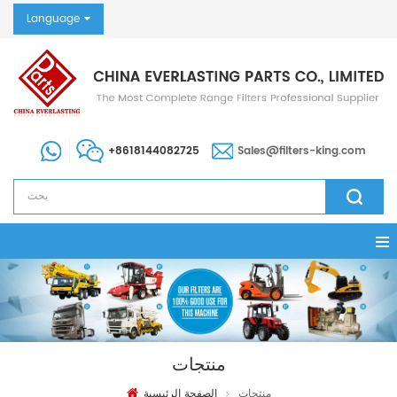
Language
+8618144082725
Sales@filters-king.com
منتجات
منتجات
الصفحة الرئيسية