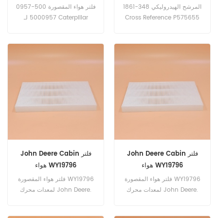
HY90785 EH-55060
المرشح الهيدروليكي 348-1861
فلتر هواء المقصورة 500-0957
SH66280
Cross Reference P575655
5000957 لـ Caterpillar
315،320 GC، 320 GC NEXT
HY90785 EH-55060
SH66280 لـ Caterpillar
GEN، 323،330GC.
938K، 950K، 962K.
John Deere Cabin فلتر
John Deere Cabin فلتر
هواء WY19796
هواء WY19796
فلتر هواء المقصورة WY19796
فلتر هواء المقصورة WY19796
لمعدات محرك John Deere.
لمعدات محرك John Deere.