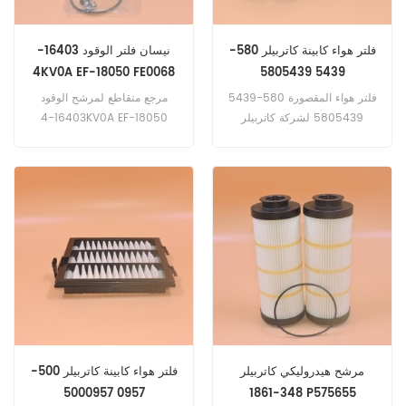
فلتر هواء كابينة كاتربيلر 580-
نيسان فلتر الوقود 16403-
4KV0A EF-18050 FE0068
5439 5805439
SN25162
فلتر هواء المقصورة 580-5439
مرجع متقاطع لمرشح الوقود
5805439 لشركة كاتربيلر
16403-4KV0A EF-18050
315،320 GC NEXT GEN ،
FE0068 SN25162 لنيسان NT
500 35.15 ، NT 500 56.15 ،
323،330GC.
NT 500 65.15 ، NT 500
75.18.
مرشح هيدروليكي كاتربيلر
فلتر هواء كابينة كاتربيلر 500-
0957 5000957
348-1861 P575655