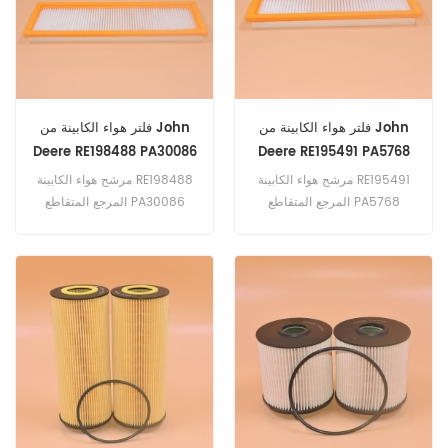
IIIA.
فلتر هواء الكابينة من John
فلتر هواء الكابينة من John
Deere RE198488 PA30086
Deere RE195491 PA5768
P956136334 / S0776
CUK3115 AXK1006
مرشح هواء الكابينة RE195491
مرشح هواء الكابينة RE198488
AF27954
WP10188
المرجع المتقاطع PA5768
المرجع المتقاطع PA30086
P956136334 / S0776
CUK3115 AXK1006 WP10188
لمعدات John Deere.
AF27954 تطبيق لمعدات John
Deere.