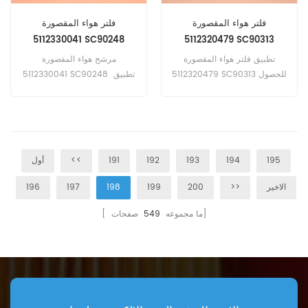
فلتر هواء المقصورة
فلتر هواء المقصورة
5112330041 SC90248
5112320479 SC90313
تطبيق فلتر هواء المقصورة
مرشح هواء المقصورة
5112320479 SC90313 للحصول
5112330041 SC90248 تطبيق
على Atlas Copco ROC D7-
لـ Epirco SIMBA S7D ، Atlas
Copco E2C22 BOOMER ، S7D
11، ROC L6، ROC L8، ROC L8-
SIMBA.
30LF، T40.
195
194
193
192
191
<<
أول
الاخير
>>
200
199
198
197
196
صفحات]
[ ما مجموعه
549