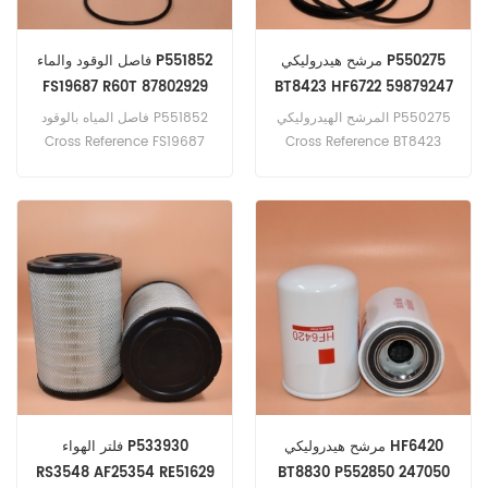
مرشح هيدروليكي P550275
فاصل الوقود والماء P551852
FS19687 R60T 87802929
BT8423 HF6722 59879247
47961126
CSG100M125A
المرشح الهيدروليكي P550275
فاصل المياه بالوقود P551852
Cross Reference FS19687
Cross Reference BT8423
R60T 87802929 47961126
HF6722 59879247
CSG100M125A تطبيق
Application for Case ، Ford
لضاغطات Ingersoll-Rand.
Agri ، Komatsu ، New
Holland Equipment.
مرشح هيدروليكي HF6420
فلتر الهواء P533930
RS3548 AF25354 RE51629
BT8830 P552850 247050