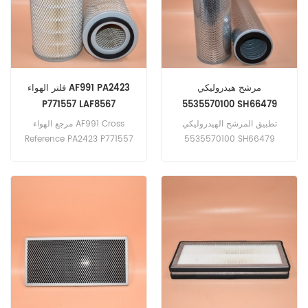
مرشح هيدروليكي
فلتر الهواء AF991 PA2423
P771557 LAF8567
5535570100 SH66479
04384103
تطبيق المرشح الهيدروليكي
مرجع الهواء AF991 Cross
Reference PA2423 P771557
5535570100 SH66479
للحصول على Atlas Copco
LAF8567 04384103 تطبيق
MT431MINETRUCK ،
لمعدات Allis Chalmers و
MT436BMINETRUCK ،
Bomag و Davis و Deutz.
MT436MINETRUCK.