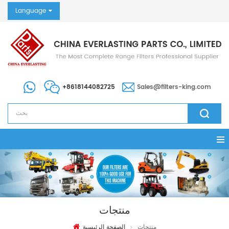
Language
+8618144082725
Sales@filters-king.com
منتجات
منتجات
الصفحة الرئيسية