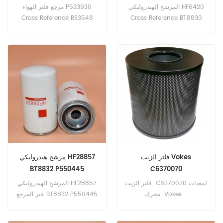
LAF3930
11993686
المرشح الهيدروليكي HF6420
مرجع فلتر الهواء P533930
Cross Reference RS3548
Cross Reference BT8830
AF25354 RE51629 LAF3930
P552850 247050 11993686
Application for Case ،
تطبيق لشاحنات Ford و GMC و
Clark ، Fiat-Allis ، Gradall ،
Isuzu و Kenworth و Sterling ؛
Volvo Equipment.
معدات جون ديري.
فلتر الزيت Vokes
مرشح هيدروليكي HF28857
BT8832 P550445
C6370070
H12650573 1315621
فلتر الزيت C6370070 لمعدات
المرشح الهيدروليكي HF28857
محرك Vokes .
عبر المرجع BT8832 P550445
H12650573 1315621 تطبيق
لمعدات Hitachi ؛ شاحنة رافعة