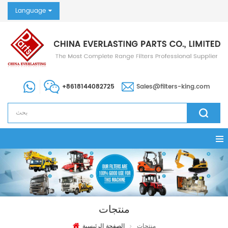
Language
+8618144082725
Sales@filters-king.com
منتجات
منتجات
الصفحة الرئيسية