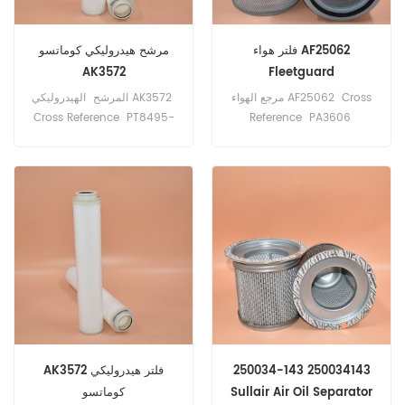
فلتر هواء AF25062
مرشح هيدروليكي كوماتسو
AK3572
Fleetguard
مرجع الهواء AF25062 Cross
المرشح الهيدروليكي AK3572
Cross Reference PT8495-
Reference PA3606
MPG HF30921 SH87660
P606064 2991793
AZ61133 81.08401-6082
تطبيق لشاحنات كوماتسو ،
Haulpak.
8690940003 89835747
تطبيق لمعدات Claas و
Liebherr و New Holland ؛
Iveco، MAN شاحنة.
250034-143 250034143
AK3572 فلتر هيدروليكي
Sullair Air Oil Separator
كوماتسو