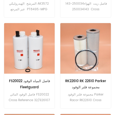
فاصل زيت الهواء250034-143
المرشح الهيدروليكي AK3572
250034143 Cross
عبر المرجع PT8495-MPG
Reference OAS98002
HF30921 SH87660 تطبيق
OS5108 SAO58300
لشاحنات كوماتسو ، Haulpak.
250034112 تطبيق لضاغط
Sullair LS10-25L ، H ، HH ، XH
، LS10-30L ، H ، HH ، XH ،
LS10B-25ACAC.
RK22610 RK 22610 Parker
FS20022 فاصل المياه الوقود
مجموعة فلتر الوقود
Fleetguard
PF46010KIT P551061
مجموعة فلتر الوقود Parker
فاصل الوقود المائي FS20022
FS1107 WF10075
Cross Reference 32/926107
Racor RK22610 Cross
3978134 SN40643 SK3068
Reference PF46010KIT
P551061 FS1107 WF10075
Application For Cummins و