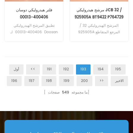
مرشح هيدروليكي JCB 32 /
فلتر هيدروليكي دوسان
400406-00013
925905A BT9422 P764729
HF35498 050132315401
المرشح الهيدروليكي 32 /
تطبيق المرشح الهيدروليكي
AT336140
925905A المرجع المتقاطع
400406-00013 لـ Doosan
Infracore Shandong SD300.
BT9422 P764729 HF35498
050132315401 AT336140
تطبيق لمعدات John Deere.
195
194
193
192
191
<<
أول
الاخير
>>
200
199
198
197
196
صفحات]
[ ما مجموعه
549