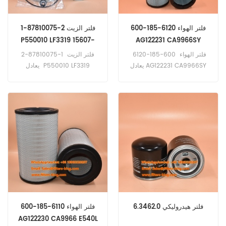
600-185-6120 فلتر الهواء
1-87810075-2 فلتر الزيت
P550010 LF3319 15607-
AG122231 CA9966SY
1410 20801-01031
P777869 11Q820120
فلتر الهواء 600-185-6120
فلتر الزيت 1-87810075-2
يعادل AG122231 CA9966SY
يعادل P550010 LF3319
P777869 11Q820120 تطبيق
15607-1410 20801-01031
لمعدات Caterpillar وHitachi
2451U186-1 تطبيق لـ
وJohn Deere وTerex وVolvo.
Furukawa، Hino، Hitachi،
Kawasaki، Kobelco،
Koehring، Link-Belt، Sakai
Equipment؛ Hino، Nissan
Trucks، Isuzu Engines.
6.3462.0 فلتر هيدروليكي
600-185-6110 فلتر الهواء
AG122230 CA9966 E540L