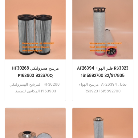
Belt، Volvo، Hitachi،
وChallenger، وFendt،
Hyundai، John Deere،
وMassey Ferguson.
Kobelco Equipment.
AF26394 فلتر الهواء RS3923
HF30268 مرشح هيدروليكي
P163903 932670Q
1615892700 32/917805
HC9700FDS9H
AZ55541 01180871
مرشح الهواء AF26394 يعادل
المرشح الهيدروليكي HF30268
V4051B3C10
RS3923 1615892700
المكافئ لتطبيق P163903
932670Q HC9700FDS9H
32/917805 01180871
AZ55541 تطبيق لجرارات
V4051B3C10 لشركة
Deutz وDeutz-Fahr وFendt
Caterpillar ومعدات Grove
وMassey Ferguson؛ وحفارات
وأنظمة Schroeder الهيدروليكية.
JC Bamford والرافعات
وشاحنات الرفع Terex.