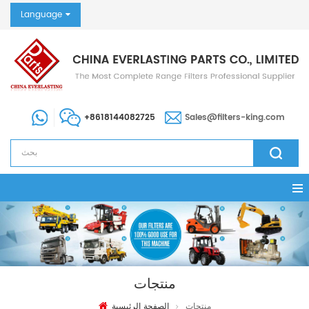
Language
+8618144082725
Sales@filters-king.com
منتجات
منتجات
الصفحة الرئيسية