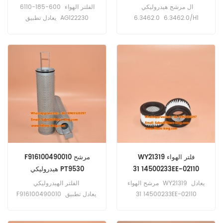
P781741
ال مرشح هيدروليكي
الفلتر الهواء 600-185-6110
6.3462.0 6.3462.0/H1
يعادل تطبيق AG122230
CA9966 E540L P781741
634620 6.3462.1
6.3462.1/A1 تطبيق لمعدات
لمعدات كوماتسو؛ شاحنات
كايسر.
سكانيا.
WY21319 فلتر الهواء
F916100490010 مرشح
14500233 31EE-02110
هيدروليكي PT9530
HF35483 SH52229 H9005
P502563 AF26675
مرشح الهواء WY21319 يعادل
الفلتر الهيدروليكي
14500233 31EE-02110
F916100490010 يعادل تطبيق
P502563 AF26675 تطبيق لـ
PT9530 HF35483 SH52229
Case، JCB، Kobelco، Link-
H9005 لجرارات Agco،