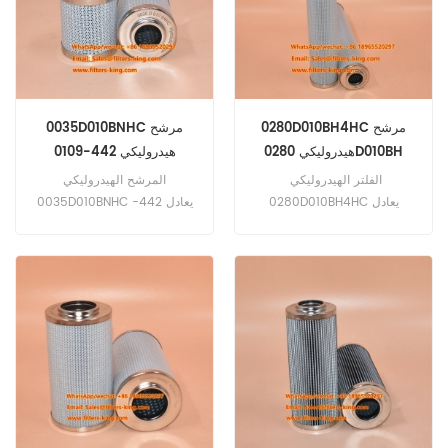
0280D010BH4HC مرشح
0035D010BNHC مرشح
هيدروليكي 0280D010BH
هيدروليكي 442-0109
15035179 PT23088-MPG
1253082 425836 SH75138
الفلتر الهيدروليكي
المرشح الهيدروليكي
31LM-10310
HY13091
0280D010BH4HC يعادل
0035D010BNHC يعادل 442-
0109 15035179 PT23088-
0280D010BH 1253082
425836 SH75138 HY13091
MPG 31LM-10310 تطبيق
تطبيق لـ Albach Diamant
لمعدات Caterpillar، Case،
Fiat، Hyundai، JCB، Krone،
2000 Silvator 2000،
Yanmar، Volvo.
Gottwald G6401 G6402.