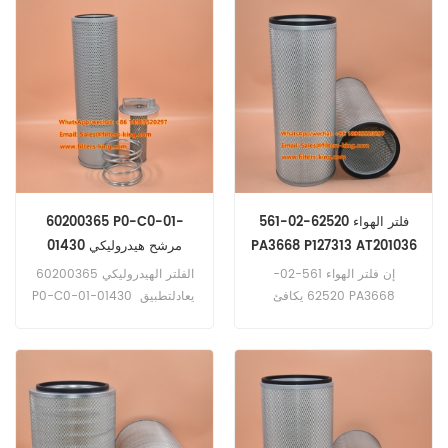
Case، JCB، New Holland،
Caterpillar.
561-02-62520 فلتر الهواء
60200365 P0-C0-01-
PA3668 P127313 AT201036
01430 مرشح هيدروليكي
HY80061 SH60793
AF4819
إن فلتر الهواء 561-02-
الفلتر الهيدروليكي 60200365
62520 يكافئ PA3668
P0-C0-01-01430 يعادلتطبيق
P127313 AT201036
HY80061 SH60793 لمعدات
AF4819 تطبيق لـ Fiat-Hitachi،
Santo، Sany.
Hitachi،John Deere، New
Holland، معدات متعددة
الاستخدامات؛ شاحنات كوماتسو
القلابة؛ شاحنات نيسان.