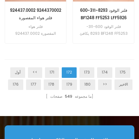
600-311-8293 فلتر الوقود
924437.0002 9244370002
BF1248 FF5253 LFF5926
فلتر هواء المقصورة
SKL46715 SC60100
P550106
فلتر الوقود 600-311-
فلتر هواء
8293 يكافئ BF1248 FF5253
المقصورة 924437.0002
LFF5926 P550106 تطبيق
9244370002 يكافئ
لـ محركات ومعدات كوماتسو.
SKL46715 SC60100 تطبيق
لـ Kalmar DRG100,DRG450-
60C5X.
175
174
173
172
171
<<
أول
الاخير
>>
180
179
178
177
176
صفحات]
[ ما مجموعه
549