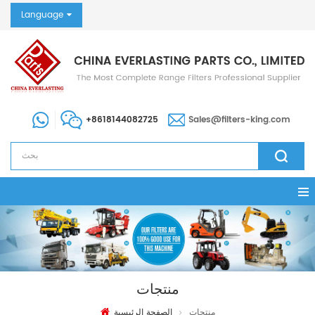
Language
+8618144082725
Sales@filters-king.com
منتجات
منتجات
الصفحة الرئيسية