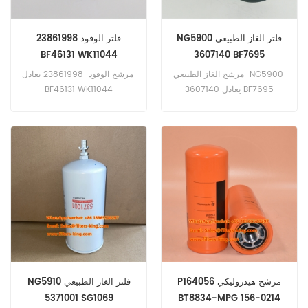
NG5900 فلتر الغاز الطبيعي
23861998 فلتر الوقود
BF46131 WK11044
3607140 BF7695
RS175RCR01 7423889561
PCS10537 PFF7695
مرشح الغاز الطبيعي NG5900
مرشح الوقود 23861998 يعادل
P550735
يعادل 3607140 BF7695
BF46131 WK11044
RS175RCR01 7423889561
PCS10537 PFF7695
P550735 تطبيق لمحركات الغاز
تطبيق لشاحنات RVIT مع
الطبيعي الكمون.
محركات فولفو DTI 11.
P164056 مرشح هيدروليكي
NG5910 فلتر الغاز الطبيعي
5371001 SG1069
BT8834-MPG 156-0214