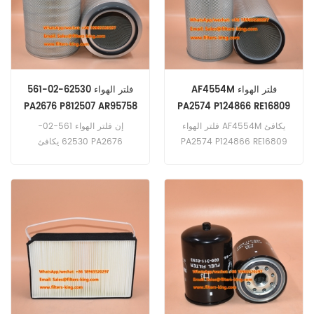
AF4554M فلتر الهواء
561-02-62530 فلتر الهواء
PA2676 P812507 AR95758
PA2574 P124866 RE16809
1-14215-117-0
M12565176
فلتر الهواء AF4554M يكافئ
إن فلتر الهواء 561-02-
PA2574 P124866 RE16809
62530 يكافئ PA2676
M12565176 تطبيق لـ Ag-
P812507 AR95758 1-14215-
Chem،Dynapac،Tamrock،V.
117-0 تطبيق لـ Fiat-Hitachi،
Hitachi،John Deere، New
M.E.،Volvo
Equipment،ضواغط Sullair.
Holland،Versatile
Equipment؛Komatsu Dump
Trucks؛ شاحنات نيسان.