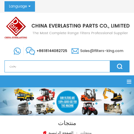
Language
+8618144082725
Sales@filters-king.com
منتجات
منتجات
الصفحة الرئيسية