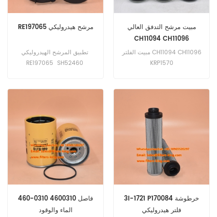
مبيت مرشح التدفق العالي
RE197065 مرشح هيدروليكي
CH11094 CH11096
KRP1570
مبيت الفلتر CH11094 CH11096
تطبيق المرشح الهيدروليكي
RE197065 SH52460
KRP1570
HY80098 لـجون ديري
5076EN 5083E 5085E
5090E 5093E 5100E 5101E
5225 5325 5425 5525
5625 5725.
3I-1721 P170084 خرطوشة
460-0310 4600310 فاصل
فلتر هيدروليكي
الماء والوقود