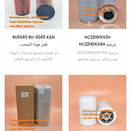
DIECI EUROCOMACH GILIBERT
HEIZOHACK IMER ميسي نيو
هولاند
RU5045 RU-5045 K&N
HC2216FKS3H
HC2216FKS4H مرشح
فلتر هواء السحب
هيدروليكي بال
HC2216FKS3H Pall مرشح
تم تصميم وتصنيع مرشحات الهواء
هيدروليكي مرجعي متقاطع
العالمية ذات التدفق العالي
دونالدسون P170606،
RU5045 RU-5045 K&N
Fleetguard HF6870، Hydac
لمجموعة واسعة من التطبيقات
0160D010BN4HC، JCB
بما في ذلك مركبات السباق
32/925195، Liebherr
والسيارات التي يتم التحكم فيها
5106608، Schroeder
عن طريق الراديو والمولدات
SBF0160DZ10B
وعربات الثلوج والجرارات وغيرها
من التطبيقات.