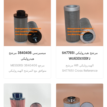
9223150002، TEREX
1535285 4324102442 تطبيق
15275922، VOLVO 17438617،
لشاحنة إيفيكو، فورد، كلاس مان.
HiFI TT220735، القطر الخارجي
126 مم، القطر الداخلي 92 مم،
الطول 480 ملم تطبيق للمعدات
TEREX TA25 DUMP TRUCK
ARTICULATED,JOHN DEERE
3510 CASE حصادة A8000،
كوماتسو فورست 895 محمل
بعجلات، SOLMEC EXP 5030،
SH77651 مرشح هيدروليكي
ميسيرسي 3840406 مرشح
PONSSE BEAR6W
WU630X100FJ
هيدروليكي
مرشح Hifi الهيدروليكي
MESSERSI 3840406 مرجع
SH77651 Cross Reference
متوافق مع المرشح الهيدروليكي
Leemin WU630X100FJ ينطبق
FBO FIOA180، PALAZZANI
على XCMG LW500F،
INDUSTRIE 50120235،
LW500FN، LW500K الارتفاع:
Donaldson P172452، HiFi
278 مم، OD: 118 مم، المعرف:
SH77481 المواصفات: الارتفاع
80 مم، حجم الثقب: M6 * 1
216 مم، OD 95 مم، ID 45 مم
التوافق مع BOBCAT COLTRAX