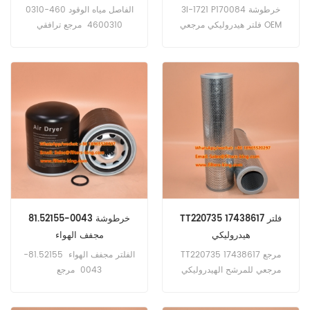
3I-1721 P170084 خرطوشة
الفاصل مياه الوقود 460-0310
فلتر هيدروليكي مرجعي OEM
4600310 مرجع ترافقي
رقم الجزء: MP FILTRI
4600311 7421538977
P553227 WK11042Z
MP3826،SANDVIK
64548737،VMC
SN909120 SK48741 تطبيق
HF170084،HIFI SH51315
لمعدات رينو وفولفو وكاتربيلر.
TT220735 17438617 فلتر
81.52155-0043 خرطوشة
هيدروليكي
مجفف الهواء
TT220735 17438617 مرجع
الفلتر مجفف الهواء 81.52155-
مرجعي للمرشح الهيدروليكي
0043 مرجع
دونالدسون P172467، CASE
متقاطع0001307850
AD27756 TB1396X
87499049، KALMAR