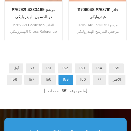
11709048 P763761 فلتر
P762921 4333469 مرشح
هيدروليكي
دونالدسون الهيدروليكي
11709048 P763761 مرجع
P762921 Donldson الفلتر
مرجعي للمرشح الهيدروليكي
الهيدروليكي Cross Reference
860132921 كارارو CA040701
DAEWOO 24719051S
تيريكس 61106004M91 HIFI
2471905B، DOOSAN
24719051، FIAT 76580323،
SH63636
Hitach 4333469 4287634
4654745
155
154
153
152
151
<<
أول
الاخير
>>
160
159
158
157
156
صفحات]
[ ما مجموعه
551