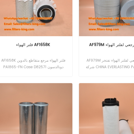
ع مرجعي لفلتر الهواء
فلتر الهواء AF1658K
AF979M مرجع مرجعي لفلتر الهواء تفتخر
AF1658K فلتر الهواء مرجع متقاطع بالدوين
شركة CHINA EVERLASTING PARTS CO.,
PA1865-FN Case D82571 دونالدسون
LIMITED بتقديم المرجع المرجعي لفلتر الهواء
P148113 جون ديري M73009 كوبوتا 15227-
AF979M، وهو مرشح عالي الجودة مصمم
87481.
ناعية. يتم تصنيع مرشحاتنا لتلبية
 الأداء والموثوقية. ميزات المنتج
القطر الخارجي: 10.41 بوصة (264.4 ملم)
القطر الداخلي: 6.03 بوصة (153.2 ملم)
الطول: 16.00 بوصة (406.4 ملم) الطول
الكلي: 16.50 بوصة (419.1 ملم) قطر فتحة
الترباس: 1.25 بوصة (31.75 ملم) الأرقام
رجعية ماركة رقم الجزء بالدوين LL2521