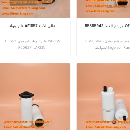
 OEM/ODM
فلتر هواء AF1657 عالي الأداء
85565943 خط مرشح يعادل SI35551
AF1657 فلتر الهواء المرجعي PA1859
اغط Ingersoll Rand.
P606271 LAF225.