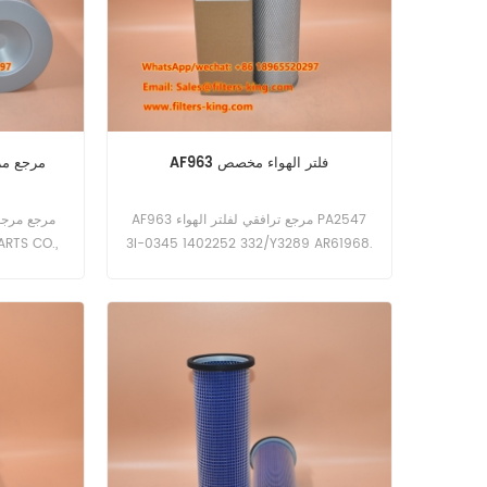
AF963 فلتر الهواء مخصص
AF979M مرج
AF963 مرجع ترافقي لفلتر الهواء PA2547
3I-0345 1402252 332/Y3289 AR61968.
للتطبيقات الص
أعلى معايير
الم