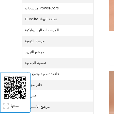
مرشحات PowerCore
Duralite نظافة الهواء
المرشحات الهيدروليكية
مرشح التهوية
مرشح التبريد
تصفية الجمعية
قاعدة تصفية وقطع غيار
فلتر مجفف
فلتر غاز
مسحها
مرشح الاستراحة