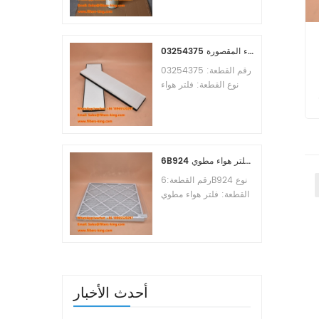
Osmosis Element
Brand:Toray
Replacement
MOQ:60pcs
03254375 مرجع بديل لفلتر هواء المقصورة
رقم القطعة: 03254375
نوع القطعة: فلتر هواء
المقصورة العلامة التجارية:
مانيتووك بديل الحد الأدنى
للطلب: 20 قطعة
6B924 فلتر هواء مطوي MERV 8
رقم القطعة:6B924 نوع
القطعة: فلتر هواء مطوي
تقييم ميرف: 8 العلامة
التجارية: استبدال معالج
الهواء الحد الأدنى للطلب:
20 قطعة
أحدث الأخبار