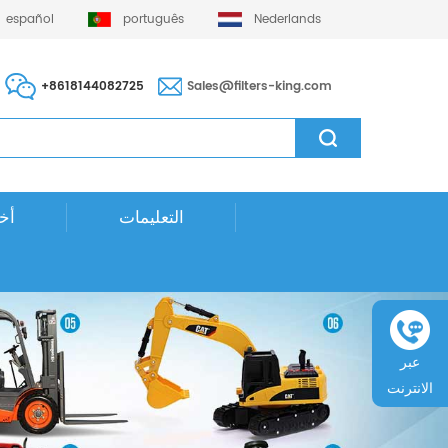
español
português
Nederlands
+8618144082725
Sales@filters-king.com
التعليمات
أخب
عبر
الانترنت