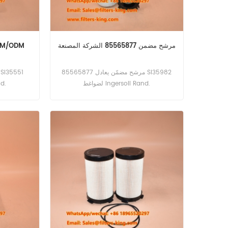
مرشح مضمن 85565877 الشركة المصنعة
85565943 مرشح الخط
85565877 مرشح مضمّن يعادل SI35982
لضواغط Ingersoll Rand.
لضو