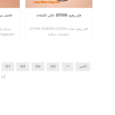
فلتر وقود 2171315 عالي الكفاءة
فاصل مياه ا
2171315 فلتر وقود يعادل 2171314 5335504
لشاحنات سكانيا.
17.235،17.240،21.215،9.270.
الاخير
>>
160
159
158
157
صفحات]
[ م