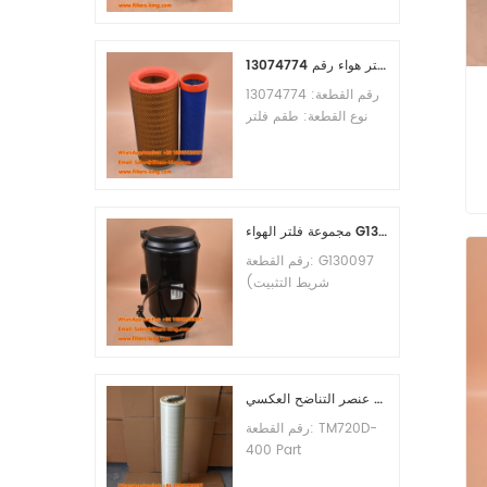
الأدنى للطلب: 60 قطعة
التوافق: معدات ليوجونغ.
طقم فلتر هواء رقم 13074774
رقم القطعة: 13074774
نوع القطعة: طقم فلتر
هواء العلامة التجارية: قطع
غيار ويتشاي الحد الأدنى
للطلب: 20 قطعة
مجموعة فلتر الهواء G130097 P537876 P5357877
رقم القطعة: G130097
(شريط التثبيت
P013722، مجموعة
الغطاء P538259،
المشبك P776033) نوع
القطعة: مجموعة فلتر
الهواء العلامة التجارية:
عنصر التناضح العكسي TM720D-400
قطع غيار دونالدسون الحد
رقم القطعة: TM720D-
الأدنى للطلب: 20 قطعة
400 Part
Type:Reverse