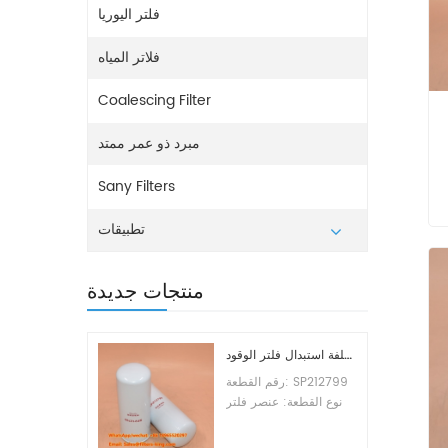
فلتر اليوريا
فلاتر المياه
Coalescing Filter
مبرد ذو عمر ممتد
Sany Filters
تطبيقات
منتجات جديدة
تكلفة استبدال فلتر الوقود SP212799
رقم القطعة: SP212799
نوع القطعة: عنصر فلتر
الوقود العلامة التجارية:
ليوجونج للاستبدال الحد