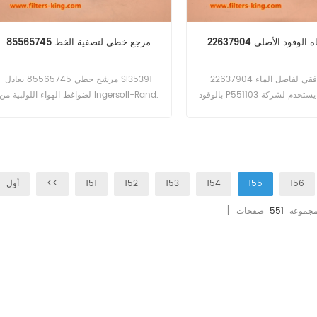
لوقود الأصلي 22637904
85565745 مرجع خطي لتصفية الخط
22637904 مرجع ترافقي لفاصل الماء
مرشح خطي 85565745 يعادل SI35391
بالوقود P551103 يستخدم لشركة Ingersoll-
لضواغط الهواء اللولبية من Ingersoll-Rand.
Rand 12.235،12.250 الطاقة،
156
155
154
153
152
151
<<
أول
ا مجموعه
551