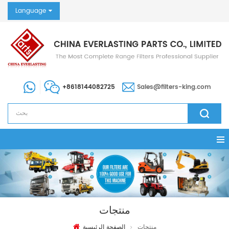
Language
+8618144082725
Sales@filters-king.com
منتجات
منتجات
الصفحة الرئيسية