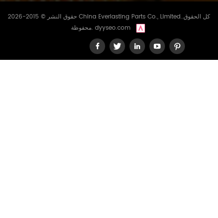
التوقف وتكاليف الصيانة. تحسين
الموثوقية الشاملة وطول عمر
حقوق النشر © 2015-2026 China Everlasting Parts Co., Limited..كل الحقوق
محركك. شهادة تم اختبار فلتر
dyyseo.com
محفوظة.
الوقود لدينا وثبتت مطابقته
لمعايير الصناعة. إليكم بعض
شهادات العملاء الراضين: بائع
التجزئة أ:نستخدم فلاتر الوقود من
شركة CHINA EVERLASTING
PARTS CO., LIMITED منذ عدة
أشهر، ونحن في غاية السعادة.
الجودة ممتازة، وعملاؤنا راضون
جدًا عن أدائها. مقدم الخدمة
ب:لقد قلل فلتر الوقود هذا بشكل
ملحوظ من مشاكل المحرك التي
نواجهها. إنه منتج موثوق نوصي به
بشدة لعملائنا. مواصفات المنتج
المعلمة قيمة ارتفاع 115 ملم
طول القطر الخارجي 78 ملم
عرض القطر الداخلي 13/16 -18
بات تايلاندي التوافق فلتر الوقود
هذا متوافق مع محركات فولفو بنتا