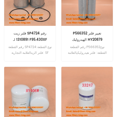
P180WD P240 P260WD
SSRM37.
P566352 تغيير فلتر
فلتر زيت SP4724 رقم
الهيدروليك HY20879
1310891 لـ F95.430XF
رقم القطعة:P566352نوع
رقم القطعة:SP4724نوع القطعة:
القطعة: فلتر هيدروليكيالعلامة
فلتر الزيتالعلامة التجارية: SF
التجارية: دونالدسون بديلالحد
Replacementالحد الأدنى
الأدنى للطلب: 60 قطعة
للطلب: 60 قطعةSP4724 فلتر
الزيت المرجعي 1310891
للاستخدام مع DAF 75CF250
75CF310 75CF360 85CF340
85CF380 85CF430
F95.380XF F95.430XF.