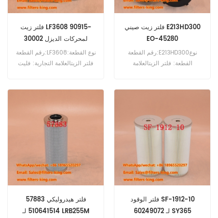
فلتر زيت صيني E213HD300
فلتر زيت LF3608 90915-
EO-45280
30002 لمحركات الديزل
رقم القطعة:E213HD300نوع
رقم القطعة:LF3608نوع القطعة:
القطعة: فلتر الزيتالعلامة
فلتر الزيتالعلامة التجارية: فليت
التجارية: هينجست ريبلاستيفالحد
جارد بديلالحد الأدنى للطلب: 60
الأدنى للطلب: 60 قطعة
قطعةفلتر زيت LF3608 مرجع
متقاطع 90915-30002 يستخدم
لسيارة تويوتا كوستر 3700D،
كوستر 4000D، كوستر 4100D،
كوستر 4200D.
فلتر الوقود SF-1912-10
57883 فلتر هيدروليكي
60249072 لـ SY365
510641514 لـ LRB255M