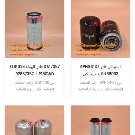
قطعة
SPH94137 استبدال فلتر
SL81428 فلتر الهواء SA17357
هيدروليكي SH86003
92867357 لـ P150WD
رقم القطعة: SPH94137نوع
رقم القطعة: SL81428نوع
القطعة: فلتر هيدروليكيالعلامة
القطعة: فلتر الهواءالعلامة
التجارية: SF Replacementالحد
التجارية: SF Replacementالحد
الأدنى للطلب: 60 قطعة
الأدنى للطلب: 20
قطعةSL81428 فلتر الهواء مرجع
متقاطع SA17357 92867357
للاستخدام مع Ingersoll-Rand
MH37 ML37B P150WD P180D