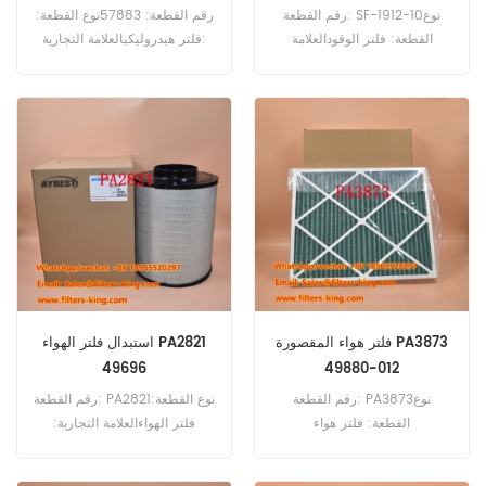
رقم القطعة: SF-1912-10نوع
رقم القطعة: 57883نوع القطعة:
القطعة: فلتر الوقودالعلامة
فلتر هيدروليكيالعلامة التجارية:
التجارية: ساكورا استبدالالحد
Wix Replacementالحد الأدنى
الأدنى للطلب: 60 قطعةSF-
للطلب: 60 قطعة57883 فلتر
1912-10 فلتر الوقود المرجعي
هيدروليكي مرجع متقاطع
المتقاطع 60249072 للاستخدام
510641514 للاستخدام مع
مع Sany SY365.
Liebherr HS841 HS842
HS853 LRB255M.
فلتر هواء المقصورة PA3873
استبدال فلتر الهواء PA2821
49696
49880-012
رقم القطعة: PA3873نوع
رقم القطعة: PA2821نوع القطعة:
القطعة: فلتر هواء
فلتر الهواءالعلامة التجارية:
المقصورةالعلامة التجارية: بالدوين
بالدوين استبدالالحد الأدنى
استبدالالحد الأدنى للطلب: 20
للطلب: 20 قطعة