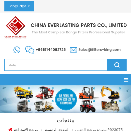
Language
+8618144082725
Sales@filters-king.com
منتجات
مصيدة مرشح التنفس P923075
الصفحة الرئيسية
مرشح الاستراحة