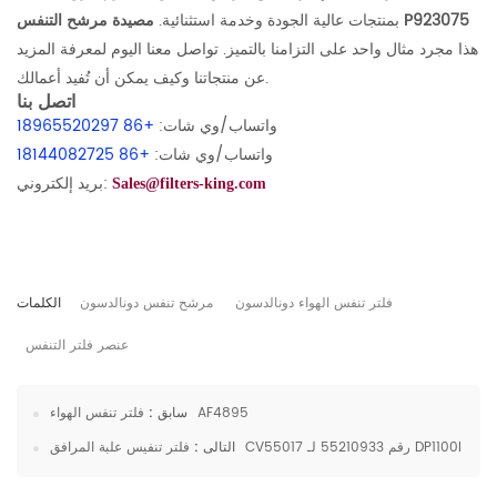
مصيدة مرشح التنفس P923075
بمنتجات عالية الجودة وخدمة استثنائية.
هذا مجرد مثال واحد على التزامنا بالتميز. تواصل معنا اليوم لمعرفة المزيد
عن منتجاتنا وكيف يمكن أن تُفيد أعمالك.
اتصل بنا
واتساب/وي شات:
+86 18965520297
واتساب/وي شات:
+86 18144082725
بريد إلكتروني:
Sales@filters-king.com
فلتر تنفس الهواء دونالدسون
مرشح تنفس دونالدسون
الكلمات
عنصر فلتر التنفس
فلتر تنفس الهواء AF4895
سابق :
فلتر تنفيس علبة المرافق CV55017 رقم 55210933 لـ DP1100I
التالى :