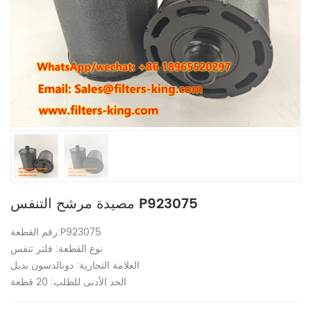
مصيدة مرشح التنفس P923075
رقم القطعة:P923075
نوع القطعة: فلتر تنفس
العلامة التجارية: دونالدسون بديل
الحد الأدنى للطلب: 20 قطعة