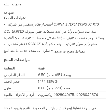
وحماية البيئة.
شهادة
شهادات العملاء:
أستخدمُ فلاتر التنفس من شركة CHINA EVERLASTING PARTS
CO., LIMITED منذ عدة سنوات، وأنا في غاية السعادة. فهي موثوقة
- جون د.، بائع التجزئة
وفعالة، وقد خفضت تكاليف صيانتنا بشكل ملحوظ.
فلتر التنفس P923075 منتج رائع. سهل التركيب، وقد حسّن أداء
- سارة ل.، مقدم خدمة ما بعد البيع
معداتنا. أنصح به بشدة.
مواصفات المنتج
قيمة
المعلمة
6.50 بوصة (165 ملم)
القطر الخارجي
1 1/4 BSP/G
حجم الخيط
8.66 بوصة (220 ملم)
طول
ريكسروث R928049175، R928049574
أرقام الأجزاء العالمية
في شركة تشاينا إيفرلاستينج بارتس المحدودة، نلتزم بتزويد عملائنا