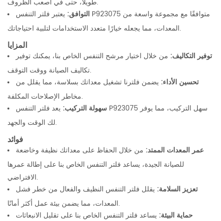
طويلاً، حتى في أصعب الظروف.
التوافق:
يعتبر فلتر التنفس P923075 متوافقًا مع مجموعة واسعة من
المعدات، مما يجعله خيارًا متعدد الاستخدامات لتلبية احتياجاتك.
المزايا
توفير التكاليف:
من خلال اختيار مرشح التنفس الخاص بنا، يمكنك توفير
تكاليف الصيانة ووقت التوقف.
تحسين الأداء:
يضمن فلترنا تشغيل معداتك بسلاسة، مما يقلل من
مخاطر الإصلاحات المكلفة.
سهولة التركيب:
يعد فلتر التنفس P923075 سهل التركيب، مما يوفر
لك الوقت والجهد.
فوائد
عمر المعدات الممتد:
من خلال الحفاظ على معداتك نظيفة وخاضعة
للصيانة الجيدة، يساعد فلتر التنفس الخاص بنا على إطالة عمرها
الافتراضي.
تعزيز السلامة:
يقلل فلتر التنفس النظيف والفعال من خطر فشل
المعدات، مما يضمن بيئة عمل أكثر أمانًا.
حماية البيئة:
يساعد فلتر التنفس الخاص بنا على تقليل الانبعاثات