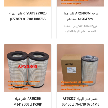
فلتر هواء AF26163M مرجع
فلتر الهواء af25619 rs3826
متقاطع AF26472M
p777871 a-7118 laf8765
رقم القطعة:AF26163Mنوع
القطعة: فلتر الهواءالعلامة
التجارية: فليت جارد ريبليشنزالحد
الأدنى للطلب: 20 قطعة
AF25237 عنصر فلتر الهواء
فلتر هواء AF25365
0754718 754718 لـ 65.180
ME413506 لـ FK61F