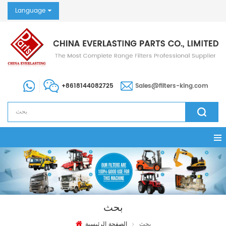
Language
+8618144082725
Sales@filters-king.com
بحث
بحث
الصفحة الرئيسية