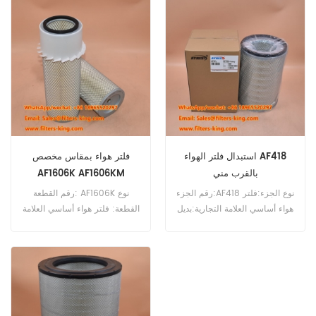
AF25121 Air Filter Cross
Reference 11212779 Use For
Liebherr L550 L556.
استبدال فلتر الهواء AF418
فلتر هواء بمقاس مخصص
بالقرب مني
AF1606K AF1606KM
رقم الجزء:AF418 نوع الجزء:فلتر
رقم القطعة: AF1606K نوع
هواء أساسي العلامة التجارية:بديل
القطعة: فلتر هواء أساسي العلامة
Fleetguard الحد الأدنى لكمية
التجارية: فليت جارد للاستبدال
الطلب:20 قطعة التوافق:Allis
الحد الأدنى للطلب: 20 قطعة
Chalmers, Case, Caterpillar,
التوافق: معدات Bobcat، Case،
Ditch Witch، Gehl، Grove،
Daewoo, Doosan, Drott,
JC Bamford، Mustang، New
Fiat-Allis, Grove, Hitachi, J.C.
Holland، Vermeer،
Bamford, Massey Ferguson,