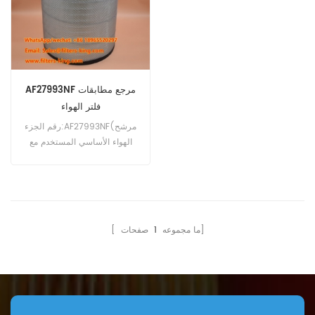
New Holland, Volvo
Vibromax؛ ضواغط Ingersoll-
Rand.
Equipment; Foden, Ford
Europe, Iveco, Leyland, R.V.I.
Buses, Trucks.
AF27993NF مرجع مطابقات
فلتر الهواء
رقم الجزء:AF27993NF(مرشح
الهواء الأساسي المستخدم مع
AF27994) نوع الجزء:عنصر
مرشح الهواء العلامة
التجارية:Fleetguard بديل الحد
الأدنى للطلب:20 قطعة
صفحات]
[ ما مجموعه
1