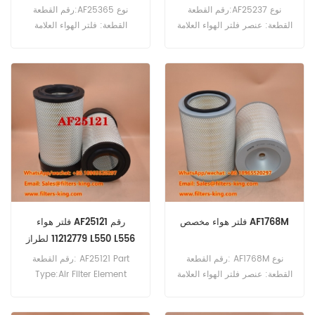
ATI
رقم القطعة:AF25237 نوع
رقم القطعة:AF25365 نوع
القطعة: عنصر فلتر الهواء العلامة
القطعة: فلتر الهواء العلامة
التجارية: فليت جارد بديل الحد
التجارية: فليت جارد بديل الحد
الأدنى للطلب: 20 قطعة
الأدنى للطلب: 20 قطعة
AF25237 مرجع مرجعي لعنصر
AF25365 فلتر الهواء مرجع
فلتر الهواء 0754718 يستخدم لـ
متقاطع ME413506 يستخدم
DAF 65.180 ATI,65.210
لميتسوبيشي FK61F FK61FH
FK61FK FK61FL FM260 FM330
ATI,65.240 ATI,75.240
FM617 FM618 FM618HA
ATI,75.270 ATI,75.300
FM618LA FM618MA FM61F.
ATI,85.300 ATI,85.330
ATI,85.360 ATI,85 CF 340,85
فرنك سويسري 380,85 فرنك
سويسري 430.
فلتر هواء مخصص AF1768M
فلتر هواء AF25121 رقم
11212779 لطراز L550 L556
رقم القطعة: AF1768M نوع
رقم القطعة: AF25121 Part
القطعة: عنصر فلتر الهواء العلامة
Type:Air Filter Element
التجارية: فليت جارد للاستبدال
Brand:Fleetguard
الحد الأدنى للطلب: 20 قطعة
Replacement MOQ:20pcs