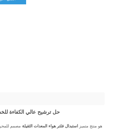
فلتر هواء مخصص AF1768M - حل ترشيح عالي الكفا
هو منتج متميز
استبدال فلتر هواء المعدات الثقيلة
مصمم للمحركا