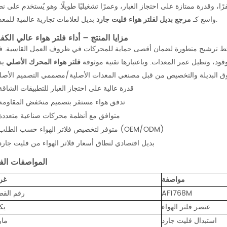
ًا، وقدرة ممتازة على احتجاز الغبار، وعمرًا تشغيليًا طويلًا. وهو يُستخدم على ن
بديل لعلامات تجارية عالمية للمعدات.
واسع كـ
مرجع بديل لفلتر هواء فليت جارد
مزايا المنتج – أداء فلتر هواء عالي الكف
ائط ترشيح متطورة لضمان أقصى حماية للمحركات في ظروف العمل القاسية. ف
د، وتطيل عمر المعدات. وباعتبارها تقنية موثوقة
فلتر هواء المحرك الأصلي
يد
قدرة عالية على احتجاز الغبار للتطبيقات الشاقة
تدفق هواء مستقر بتصميم منخفض المقاومة
متوافق مع أنظمة محركات صناعية متعددة
متوفر لتخصيص فلاتر الهواء حسب الطلب (OEM/ODM)
بديل اقتصادي لنطاق أسعار فلاتر الهواء من فليت جارد
المواصفات الفن
مواصفة
غر
AF1768M
رقم القط
عنصر فلتر الهواء
يك
استبدال فليت جارد
مار