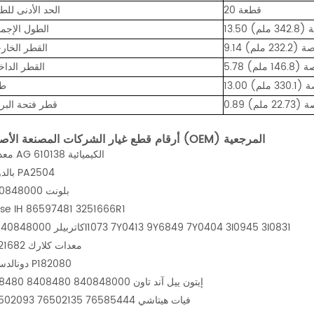
20 قطعة
الحد الأدنى لل
342.8 ملم)
الطول الإجم
صة (232.2 ملم)
القطر الخار
ة (146.8 ملم)
القطر الدا
 (330.1 ملم)
ط
 (22.73 ملم)
قطر فتحة البر
أرقام قطع غيار الشركات المصنعة الأصلية (OEM) المرجعية
معدات AG الكيميائية 610138
بالدوين PA2504
بلونت 840848000
se IH 86597481 3251666R1
كاتربيلر 840848000 3I1073 7Y0413 9Y6849 7Y0404 3I0945 3I0831
معدات كلارك 2521682
دونالدسون P182080
إيتون ييل آند تاون 840848000 8408480 408480
فيات هيتاشي 76585444 76502135 76502093