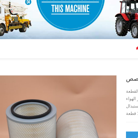
الهواء
ستبدال