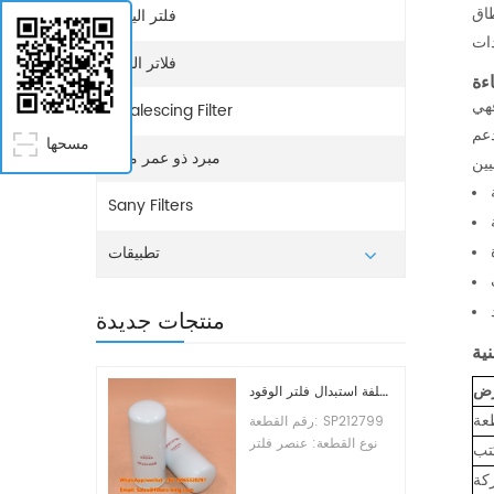
طاق
فلتر اليوريا
فلاتر المياه
اءة
هي
Coalescing Filter
عم
مسحها
مبرد ذو عمر ممتد
Sany Filters
تطبيقات
منتجات جديدة
ية
ض
تكلفة استبدال فلتر الوقود SP212799
عة
رقم القطعة: SP212799
نوع القطعة: عنصر فلتر
تب
الوقود العلامة التجارية:
كة
ليوجونج للاستبدال الحد