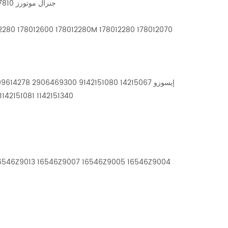
جنرال موتورز 94037810 94058234 15511629 15583323 94050745 94050744 25043888
1142151340 1142151081 1142151080 1142150670 1142150600 1142141530 1142141080 1124151530