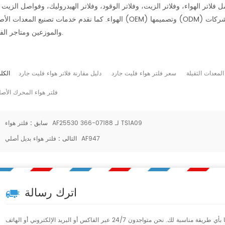
تر الهواء، وفلاتر الزيت، وفلاتر الوقود، وفلاتر الهيدروليك، وفواصل الزيت
الهواء. كما نقدم خدمات تصنيع المعدات الأصلية (OEM) وتصميمها (ODM) لتلبية احتياجات الشراء العالمية بين الشركات (B2B) لتج
والموزعين ومتاجر الفلاتر.
المعدات الثقيلة
سعر فلتر هواء فليت جارد
دليل مقارنة فلاتر هواء فليت جارد
الكل
فلتر هواء المحرك الأص
فلتر هواء AF25530 366-07188 لـ TS1A09
سابق :
فلتر هواء بديل أصلي AF947
التالى :
اترك رسالة