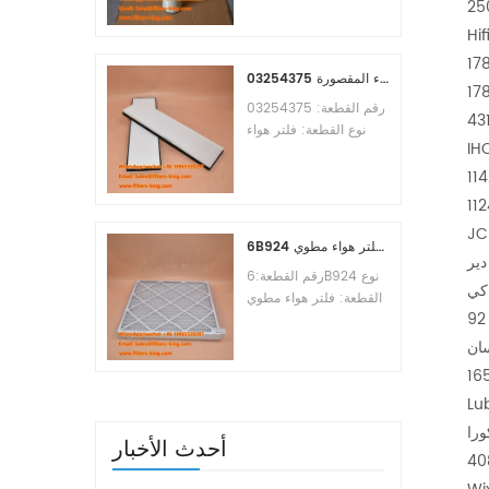
Osmosis Element
Brand:Toray
Hif
Replacement
178013490M S178012600 S1780122
MOQ:60pcs
03254375 مرجع بديل لفلتر هواء المقصورة
17
رقم القطعة: 03254375
نوع القطعة: فلتر هواء
IH
المقصورة العلامة التجارية:
مانيتووك بديل الحد الأدنى
114215171 1142151531 1142151530
للطلب: 20 قطعة
JC
6B924 فلتر هواء مطوي MERV 8
رقم القطعة:6B924 نوع
القطعة: فلتر هواء مطوي
تقييم ميرف: 8 العلامة
التجارية: استبدال معالج
L6546Z9007 FL546Z9007 D6546Z9007 17801228 16546Z9014 16546Z9
الهواء الحد الأدنى للطلب:
16
20 قطعة
Lu
أحدث الأخبار