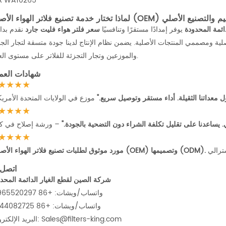
x
WA10265
ائمة المحدودة
يوفر إمدادًا مستقرًا وتنافسيًا
سعر فلتر هواء فليت جارد
نقدم بدا
ية ومصممي المنتجات الأصلية. يضمن نظام الإنتاج لدينا جودة متسقة لتجار الج
والموزعين وتجار التجزئة للفلاتر على مستوى العالم.
شهادات العمل
★★★★
ل معداتنا الثقيلة. أداء مستقر وتوصيل سريع."
موزع في الولايات المتحدة الأمريك
★★★★
. يساعدنا على تقليل تكلفة الشراء دون التضحية بالجودة."
– ورشة إصلاح في كن
★★★★
ترالي
اتصل 
شركة الصين لقطع الغيار الدائمة المحد
واتساب/ويشات: +86 18965520297
واتساب/ويشات: +86 18144082725
البريد الإلكتروني: Sales@filters-king.com