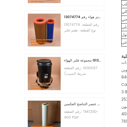
طلب
الأدنى للطلب: 60 قطعة
التوافق: معدات ليوجونغ.
الي
طقم فلتر هواء رقم 13074774
جي
رقم القطعة: 13074774
خلي
نوع القطعة: طقم فلتر
ول
هواء العلامة التجارية: قطع
غيار ويتشاي الحد الأدنى
غي
للطلب: 20 قطعة
مجموعة فلتر الهواء G130097 P537876 P5357877
رقم القطعة: G130097
(شريط التثبيت
P013722، مجموعة
Ca
الغطاء P538259،
المشبك P776033) نوع
القطعة: مجموعة فلتر
الهواء العلامة التجارية:
عنصر التناضح العكسي TM720D-400
قطع غيار دونالدسون الحد
رقم القطعة: TM720D-
الأدنى للطلب: 20 قطعة
400 Part
Type:Reverse