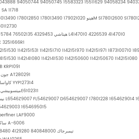
i SA 11718
هينو 179021020 178013490 178012850 80 178012600 178012280M 178012280 178012070
80112730
هيتاشي 4329453 76502135 4315784 L4147010 4226539 4147010
C 3251666R1
إيسوزو 14215067 9142151080 2906469300 1899614278 1873100710 1142151971 1142151970 0
B KRP1091
جون دير AT280291
كاواساكي YYP127314
ميتسوبيشي 92E6102311
نيسان 013 16546Z9007 16546Z9005 16546Z9004
546Z9003 1654695015
berfiner LAF9000
ساكورا A-6006
تيمبرجاك 840848000 4129280 408480