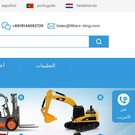
español
português
Nederlands
+8618144082725
Sales@filters-king.com
التعليمات
أخب
عبر
الانترنت