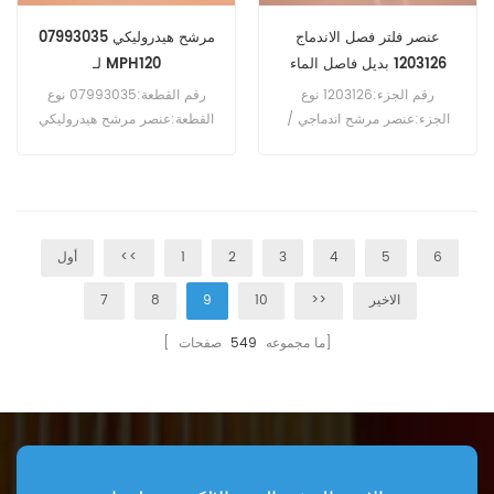
عنصر فلتر فصل الاندماج
07993035 مرشح هيدروليكي
1203126 بديل فاصل الماء
لـ MPH120
والوقود
رقم الجزء:1203126 نوع
رقم القطعة:07993035 نوع
الجزء:عنصر مرشح اندماجي /
القطعة:عنصر مرشح هيدروليكي
عنصر مرشح فاصل العلامة
العلامة التجارية:بديل Bomag
التجارية:بديل Pall الحد الأدنى
الحد الأدنى للطلب:60 قطعة
للطلب:60 قطعة
التوافق:Bomag MPH120
MPH122 MPH125 RS460
RS500 RS650.
6
5
4
3
2
1
<<
أول
الاخير
>>
10
9
8
7
صفحات]
[ ما مجموعه
549