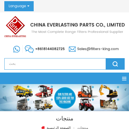
Language
+8618144082725
Sales@filters-king.com
منتجات
منتجات
الصفحة الرئيسية