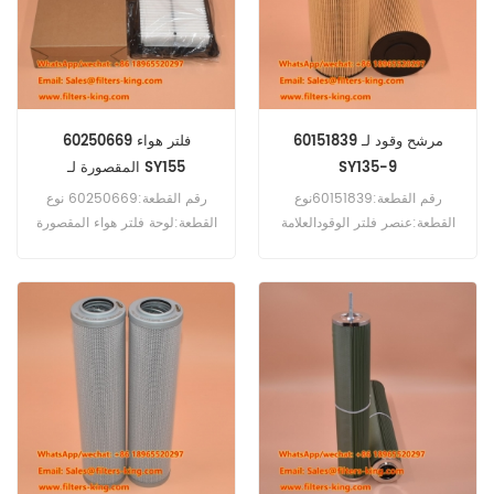
60151839 مرشح وقود لـ
60250669 فلتر هواء
SY135-9
المقصورة لـ SY155
رقم القطعة:60151839نوع
رقم القطعة:60250669 نوع
القطعة:عنصر فلتر الوقودالعلامة
القطعة:لوحة فلتر هواء المقصورة
التجارية:بديل Sanyالحد الأدنى
العلامة التجارية:بديل Sany الحد
لكمية الطلب:60
الأدنى لكمية الطلب:20 قطعة
قطعةالتوافق:Sany SY135-9
التوافق:Sany SY135 SY155
SY215 SY235 SY335 SY365
SY135C SY150 SY155 SY155-
SY500 SY75.
9 SY215 SY235 SY235C
SY240C SY335 SY485 SY55
SY60 SY65 SY75.