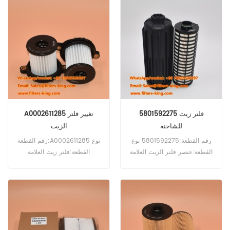
للطلب: 60 قطعة
بديل الحد الأدنى لكمية الطلب:60
قطعة
5801592275 فلتر زيت
A0002611285 تغيير فلتر
للشاحنة
الزيت
رقم القطعة:5801592275 نوع
رقم القطعة:A0002611285 نوع
القطعة:عنصر فلتر الزيت العلامة
القطعة:فلتر زيت العلامة
التجارية:بديل Iveco الحد الأدنى
التجارية:بديل Mercedes-Benz
للطلب:60 قطعة
الحد الأدنى للطلب:60 قطعة
التوافق:شاحنات Iveco.