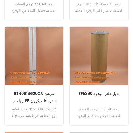
رقم القطعة:60320099 نوع
رقم القطعة:FS20418 نوع
القطعة:عنصر فلتر الوقود العلامة
القطعة:فاصل الماء عن الوقود
التجارية:بديل Sany الحد الأدنى
العلامة التجارية:بديل Fleetguard
لكمية الطلب:60 قطعة
الحد الأدنى للطلب:60 قطعة
التوافق:Sany SY135-9
التوافق:حفارة XCMG.
SY135C SY150 SY155 SY155-
9 SY215 SY235 SY235C
SY240C SY335 SY485 SY55
SY60 SY65 SY75.
FF5390 بديل فلتر الوقود
RT40B16G20CA مرشح
رواسب PP بقدرة 5 ميكرون
رقم القطعة: FF5390 نوع
رقم القطعة:RT40B16G20CA
القطعة: خرطوشة فلتر الوقود
نوع القطعة:خرطوشة مرشح /
العلامة التجارية: Fleetguard
خرطوشة مرشح عميق العلامة
Replacement الحد الأدنى
التجارية:3M Micro-Klean™