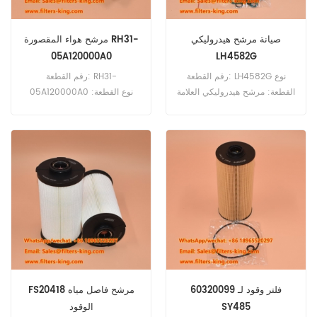
صيانة مرشح هيدروليكي
مرشح هواء المقصورة RH31-
05A120000A0
LH4582G
رقم القطعة: LH4582G نوع
رقم القطعة: RH31-
القطعة: مرشح هيدروليكي العلامة
05A120000A0 نوع القطعة:
التجارية: بديل Luberfiner الحد
فلتر هواء المقصورة العلامة
الأدنى لكمية الطلب: 60 قطعة
التجارية: Lovol Replacement
الحد الأدنى للطلب: 20 قطعة
60320099 فلتر وقود لـ
FS20418 مرشح فاصل مياه
SY485
الوقود