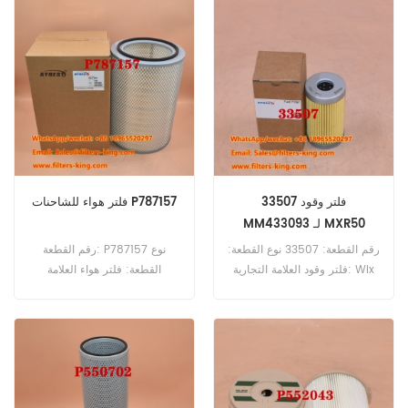
E214L مرجع متقاطع 1907553
متقاطع YN30T01001P1
للاستخدام مع Iveco Eurocargo
للاستخدام مع Kobelco 260
NLC-E10، SK 180 LC-10، SK
120E23، Eurocargo 130E23،
200-8، SK 200 VIII، SK 210-
Eurocargo 150E23،
9 LC، SK 210 LC-8.
Eurocargo 150E27،
Eurocargo 170E23،
Eurocargo 170E23K،
Eurocargo 170E27.
فلتر وقود 33507
فلتر هواء للشاحنات P787157
MM433093 لـ MXR50
رقم القطعة: 33507 نوع القطعة:
رقم القطعة: P787157 نوع
فلتر وقود العلامة التجارية: Wix
القطعة: فلتر هواء العلامة
Replacement الحد الأدنى
التجارية: قطع غيار دونالدسون
للطلب: 60 قطعة 33507 فلتر
الحد الأدنى للطلب: 20 قطعة
وقود مرجعي MM433093
يستخدم لـ Mitsubishi K4M
MXR50.