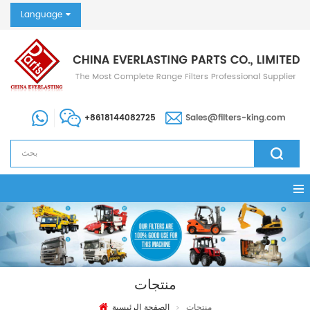
Language
+8618144082725
Sales@filters-king.com
منتجات
منتجات
الصفحة الرئيسية