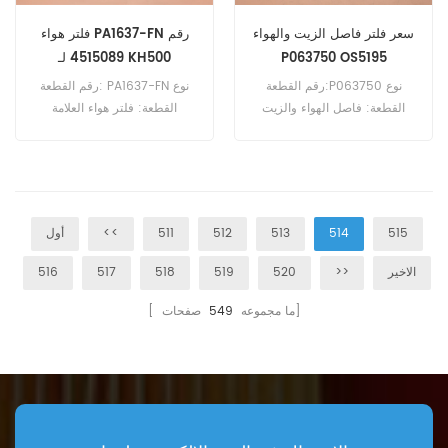
سعر فلتر فاصل الزيت والهواء
فلتر هواء PA1637-FN رقم
P063750 OS5195
4515089 لـ KH500
رقم القطعة:P063750 نوع
رقم القطعة: PA1637-FN نوع
القطعة: فاصل الهواء والزيت
القطعة: فلتر هواء العلامة
العلامة التجارية: دونالدسون بديل
التجارية: بالدوين (بديل) الحد
الحد الأدنى للطلب: 20 قطعة
الأدنى للطلب: 20 قطعة فلتر
الهواء PA1637-FN المرجع
المتقاطع 4515089 يستخدم مع
هيتاشي KH500 KH700
515
514
513
512
511
<<
أول
KH700-2.
الاخير
>>
520
519
518
517
516
صفحات]
[ ما مجموعه
549