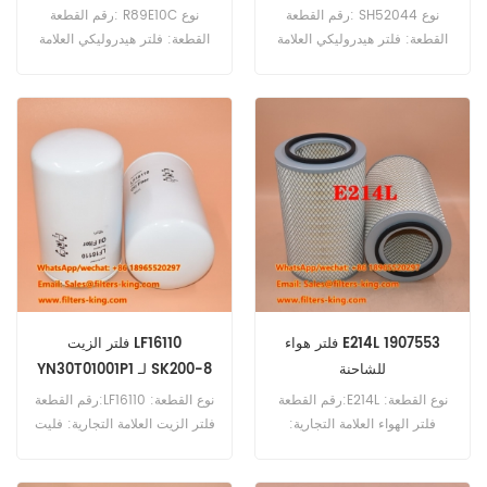
SH56539
رقم القطعة: SH52044 نوع
رقم القطعة: R89E10C نوع
القطعة: فلتر هيدروليكي العلامة
القطعة: فلتر هيدروليكي العلامة
التجارية: قطع غيار هاي فاي الحد
التجارية: Wix Replacement
الأدنى للطلب: 60 قطعة
الحد الأدنى للطلب: 60 قطعة
فلتر هواء E214L 1907553
فلتر الزيت LF16110
للشاحنة
YN30T01001P1 لـ SK200-8
رقم القطعة:E214L نوع القطعة:
رقم القطعة:LF16110 نوع القطعة:
فلتر الهواء العلامة التجارية:
فلتر الزيت العلامة التجارية: فليت
هينجست ريبلاست الحد الأدنى
جارد بديل الحد الأدنى للطلب: 60
للطلب: 20 قطعة فلتر الهواء
قطعة فلتر الزيت LF16110 مرجع