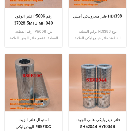
فلتر هيدروليكي أصلي HD1398
فلتر الوقود P5006 رقم
3702815M1 لـ MF1040
رقم القطعة: HD1398 نوع
رقم القطعة: P5006 نوع
القطعة: فلتر هيدروليكي العلامة
القطعة: عنصر فلتر الوقود العلامة
التجارية: مان ريبليسمنت الحد
التجارية: مان ريبليسمنت الحد
الأدنى للطلب: 60 قطعة
الأدنى للطلب: 60 قطعة فلتر
وقود P5006، رقم المرجع
المتقاطع 3702815M1، يُستخدم
مع Massey Ferguson 5045
MF1040 MF1125 MF1140
MF1145 MF1240 MF1240
MF1250 MF1260
فلتر هيدروليكي عالي الجودة
استبدال فلتر الزيت
SH52044 HY10046
الهيدروليكي R89E10C