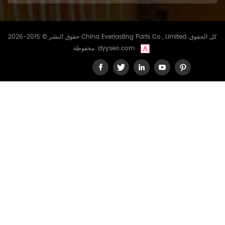
ومتين. - جون ك.، موزع فلاتر
بالجملة لماذا تختار قطع الغيار
الصينية الدائمة؟ بصفتنا شركة
متخصصة في تصنيع فلاتر عالية
حقوق النشر © 2015-2026 China Everlasting Parts Co., Limited..كل الحقوق
الجودة، توفر شركة CHINA
dyyseo.com
محفوظة.
EVERLASTING PARTS CO.,
LIMITED منتجات موثوقة ومتوافقة
مع معايير الشركة المصنعة
للمعدات الأصلية (OEM) لعملائنا
حول العالم. خرطوشة فلتر هواء
المحرك CF924 يضمن أقصى
حماية للمحرك، وكفاءة عالية
لتدفق الهواء، وعمرًا افتراضيًا
طويلًا. كما ندعم خدمات OEM
وODM، مما يجعلنا شريكك
الموثوق في حلول ترشيح
المعدات الصناعية والثقيلة. اتصل
بنا للاستفسارات أو الطلبات
بالجملة، اتصل بنا عبر واتساب/
ويشات: +86 18965520297 /
+86 18144082725 أو بريد