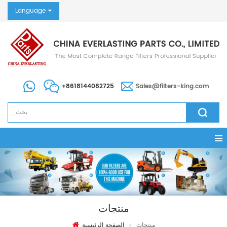
Language
+8618144082725
Sales@filters-king.com
منتجات
منتجات
الصفحة الرئيسية