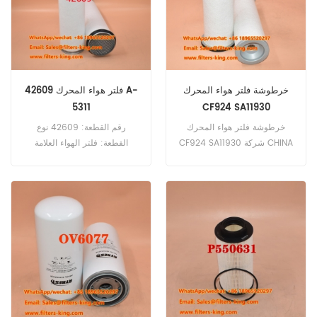
خرطوشة فلتر هواء المحرك
42609 فلتر هواء المحرك A-
5311
CF924 SA11930
خرطوشة فلتر هواء المحرك
رقم القطعة: 42609 نوع
CF924 SA11930 شركة CHINA
القطعة: فلتر الهواء العلامة
EVERLASTING PARTS CO.,
التجارية: Wix Replacement
LIMITED، وهي شركة متخصصة
الحد الأدنى للطلب: 20 قطعة
في تصنيع المرشحات عالية
الجودة، تقدم بفخر خرطوشة فلتر
هواء المحرك CF924 SA11930
تم تصميم خرطوشة فلتر الهواء
هذه خصيصًا للمعدات الثقيلة
والآلات الصناعية، مما يضمن
كفاءة عالية لتدفق الهواء وعمر
خدمة طويل، مما يحافظ على
نظافة محركاتك وأدائها في أفضل