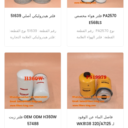
فلتر هواء مخصص PA2570
فلتر هيدروليكي أصلي 51639
E568LS
رقم القطعة: PA2570 نوع
رقم القطعة: 51639 نوع القطعة:
القطعة: فلتر الهواء العلامة
فلتر هيدروليكي العلامة التجارية:
التجارية: بالدوين استبدال الحد
Wix Replacement الحد الأدنى
الأدنى للطلب: 20 قطعة
للطلب: 60 قطعة
فاصل الماء عن الوقود
فلتر زيت OEM ODM H360W
WK8138 320/A7125 لـ
57488