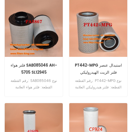
P783432 فلتر هواء مرجعي
1644333M1 يستخدم لـ Massey
Ferguson 2620 2625 2640
2675 2680 2720 3525
3545.
PT442-MPG استبدال عنصر
فلتر هواء SAB085046 AH-
فلتر الزيت الهيدروليكي
5705 SL12945
رقم القطعة: PT442-MPG نوع
رقم القطعة: SAB085046 نوع
القطعة: فلتر هيدروليكي العلامة
القطعة: فلتر هواء العلامة
التجارية: بالدوين (بديل) الحد
التجارية: قطع غيار هاي فاي الحد
الأدنى للطلب: 60 قطعة
الأدنى للطلب: 20 قطعة