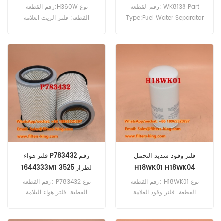
JS200W
رقم القطعة: WK8138 Part
رقم القطعة:H360W نوع
Type:Fuel Water Separator
القطعة: فلتر الزيت العلامة
Brand:Mann Replacement
التجارية: هينجست ريبلاست الحد
MOQ:60pcs WK8138 Fuel
الأدنى للطلب: 60 قطعة
Water Separator Cross
Reference 320/A7125 Use
For JCB 460 JS115 JS145W
JS200W JS210LC JS500.
فلتر وقود شديد التحمل
فلتر هواء P783432 رقم
H18WK01 H18WK04
1644333M1 لطراز 3525
رقم القطعة: H18WK01 نوع
رقم القطعة: P783432 نوع
القطعة: فلتر وقود العلامة
القطعة: فلتر هواء العلامة
التجارية: 60 قطعة غيار الحد
التجارية: قطع غيار دونالدسون
الأدنى للطلب: 60 قطعة
الحد الأدنى للطلب: 20 قطعة