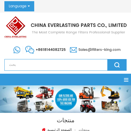
Language
+8618144082725
Sales@filters-king.com
منتجات
منتجات
الصفحة الرئيسية