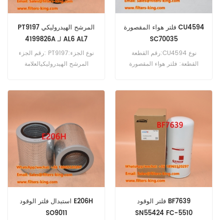
فلتر هواء المقصورة CU4594
PT9197 المرشح الهيدروليكي
SC70035
4199826A لـ AL6 AL7
رقم القطعة:CU4594 نوع
رقم الجزء: PT9197نوع الجزء:
القطعة: فلتر هواء المقصورة
المرشح الهيدروليكيالعلامة
العلامة التجارية:مان ريسبلاتيون
التجارية: استبدال بالدوينMOQ:
الحد الأدنى للطلب: 20 قطعة
60pcsPT9197 مرجع المرشح
الهيدروليكي 4199826A
استخدام Ahlmann al6 al7.
فلتر الوقود BF7639
استبدال فلتر الوقود E206H
SO9011
SN55424 FC-5510