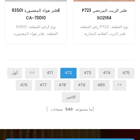
P723 فلتر الزيت المرجعي
فلتر هواء المقصورة 93501E
CA-70010
SO2184
رقم القطعة:P723 نوع القطعة:
رقم القطعة: 93501E نوع
فلتر الزيت العلامة التجارية:
القطعة: فلتر هواء المقصورة
بالدوين استبدال الحد الأدنى
العلامة التجارية: Wix
للطلب: 60 قطعة
Replacement الحد الأدنى
للطلب: 20 قطعة
475
474
473
472
471
<<
أول
476
477
478
479
480
>>
الاخير
صفحات]
[ ما مجموعه
549