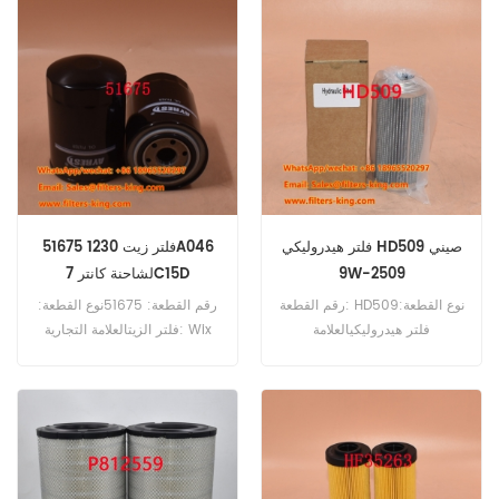
الوقود المرجع 3855319
VOE3855319 استخدام لفولفو
TAD1630.
فلتر هيدروليكي HD509 صيني
51675 فلتر زيت 1230A046
9W-2509
لشاحنة كانتر 7C15D
رقم القطعة: HD509نوع القطعة:
رقم القطعة: 51675نوع القطعة:
فلتر هيدروليكيالعلامة
فلتر الزيتالعلامة التجارية: Wix
التجارية:مان ريسبلاتيونالحد الأدنى
Replacementالحد الأدنى
للطلب: 60 قطعة
للطلب: 60 قطعة51675 فلتر
زيت مرجعي متقاطع 1230A046
للاستخدام مع ميتسوبيشي كانتر
7C15D، كانتر 7C18، كانتر
7C18D.