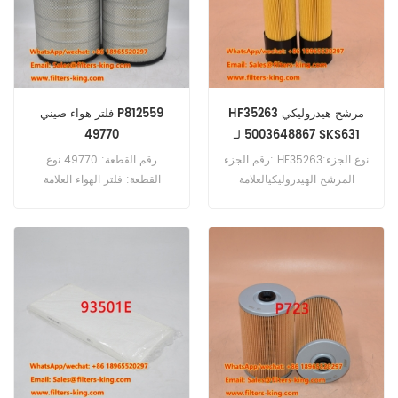
HF35263 مرشح هيدروليكي
فلتر هواء صيني P812559
5003648867 لـ SKS631
49770
SKS633
رقم الجزء: HF35263نوع الجزء:
رقم القطعة: 49770 نوع
المرشح الهيدروليكيالعلامة
القطعة: فلتر الهواء العلامة
التجارية: استبدال
التجارية: دونالدسون بديل الحد
FleetGuardMOQ:
الأدنى للطلب: 20 قطعة
60pcsHF35263 مرجع المرشح
الهيدروليكي 5003648867
استخدام لـ Schaeff HML40A
HR12 HR14 HR16 HR2 SKL811
SKL820 SKL832 SKL833
SKL835 SKL841A SKL851A SKL
851B SKL873 SKS631 SKS633.