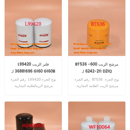
BT536 مرشح الزيت 600-
L99420 فلتر الزيت
211-6242 لـ D21Q
36881696 لـ G160 G160B
رقم الجزء: BT536 نوع الجزء:
رقم الجزء: L99420نوع الجزء:
مرشح الزيت العلامة التجارية:
مرشح الزيتالعلامة التجارية:
استبدال بالدوين MOQ: 60pcs
استبدال GEHLMOQ:
BT536 مرجع زيت Cross مرجع
60pcsL99420 مرجع تصفية
600-211-6242 استخدام لـ
الزيت 36881696 استخدام لـ
Ingersoll-Rand 7 71 G110
Komatsu D21Q D21S D31A
G130 G160 G160B G44/R
D31P.
G60W4D G66/R G77.