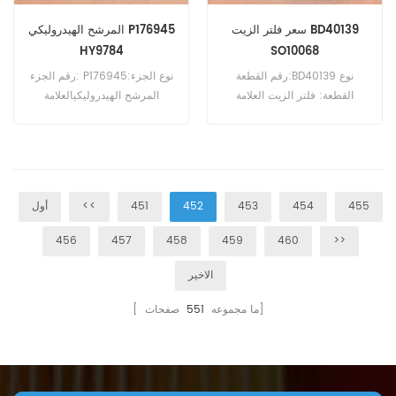
سعر فلتر الزيت BD40139
المرشح الهيدروليكي P176945
HY9784
SO10068
رقم القطعة:BD40139 نوع
رقم الجزء: P176945نوع الجزء:
القطعة: فلتر الزيت العلامة
المرشح الهيدروليكيالعلامة
التجارية: بالدوين استبدال الحد
التجارية: استبدال
الأدنى للطلب: 60 قطعة
دونالدسونMOQ: 60pcs
455
454
453
452
451
<<
أول
456
457
458
459
460
>>
الاخير
صفحات]
[ ما مجموعه
551