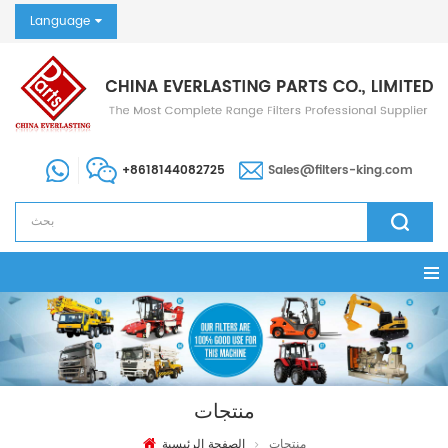
Language
+8618144082725
Sales@filters-king.com
منتجات
منتجات
الصفحة الرئيسية