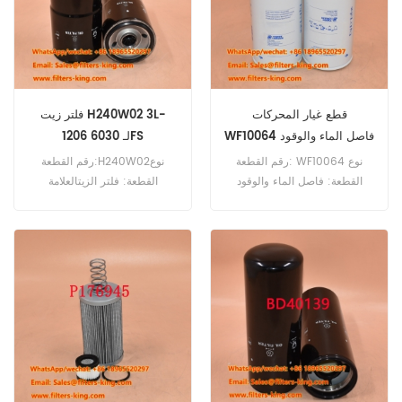
قطع غيار المحركات
فلتر زيت H240W02 3L-
WF10064 فاصل الماء والوقود
1206 لـ 6030FS
9Y-4432
رقم القطعة: WF10064 نوع
رقم القطعة:H240W02نوع
القطعة: فاصل الماء والوقود
القطعة: فلتر الزيتالعلامة
العلامة التجارية: Wix
التجارية: هينجست ريبلاستيفالحد
Replacement الحد الأدنى
الأدنى للطلب: 60 قطعةفلتر
للطلب: 60 قطعة WF10064
زيت H240W02 مرجع متقاطع
فاصل الماء والوقود مرجع متقاطع
3L-1206 للاستخدام مع
9Y-4432 للاستخدام في
Caterpillar 245D 3400
محركات كاتربيلر.
6030FS 924F 910.