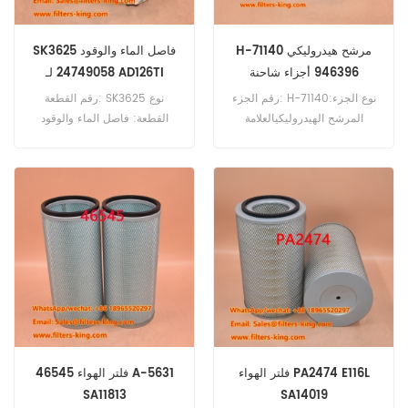
H-71140 مرشح هيدروليكي
SK3625 فاصل الماء والوقود
946396 أجزاء شاحنة
24749058 لـ AD126TI
رقم الجزء: H-71140نوع الجزء:
رقم القطعة: SK3625 نوع
المرشح الهيدروليكيالعلامة
القطعة: فاصل الماء والوقود
التجارية: استبدال ساكوراMOQ:
العلامة التجارية: SF Schupp
60pcsH-71140 المرشح
Replacement الحد الأدنى
الهيدروليكي يعادل 946396
للطلب: 60 قطعة SK3625
لفولفو BM540 DUMP TRACK.
فاصل المياه والوقود مرجع
متقاطع 24749058 للاستخدام
مع Doosan Daewoo AD126TI
AD136 AD136T AD136TIF
AD196TI D1146T D70S-2
DB58T DE08TIS DE08TS.
فلتر الهواء PA2474 E116L
فلتر الهواء 46545 A-5631
SA11813
SA14019