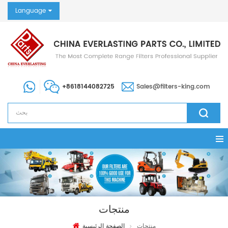
Language
+8618144082725
Sales@filters-king.com
منتجات
منتجات
الصفحة الرئيسية