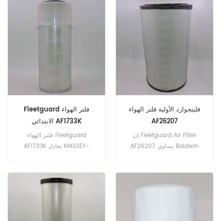
AF26237 جزء الاسم: فلتر الهواء
العلامة التجارية: Fleetguard
فليتجوارد الأولية فلتر الهواء
Fleetguard فلتر الهواء
AF26207
الابتدائي AF1733K
إن Fleetguard Air Filter
فلتر الهواء Fleetguard
AF26207 يساوي Baldwin
AF1733K يعادل MASSEY-
FERGUSON 1093682M91 ،
RS4989، Donaldson
Allis Chalmers 79011386 ،
P781098، Perkins SEV551F14،
New Holland 84432503. رقم
Case D56453 ، Caterpillar
الجزء: AF26207 جزء الاسم:
7E0975 ، Fiat 73067507 ،
فلتر الهواء العلامة التجارية:
Kobelco 2451U124-3A ،
Komatsu 600-181-9240.
Fleetguard