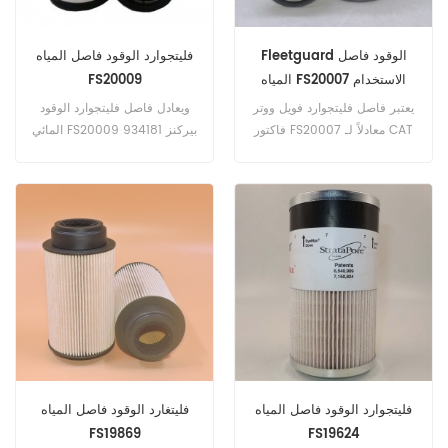
Fleetguard الوقود فاصل
فليتجوارد الوقود فاصل المياه
المياه FS20007 الاستخدام
FS20009
على محرك القط
يعتبر فاصل فليتجوارد فويل ووتر
ويعادل فاصل فليتجوارد الوقود
فاكتور FS20007 معادلاً لـ CAT
المائي FS20009 بيركنز 934181
326-1644 ، ساكورا SFC-
، 26560201 ، كاتربيلر 1R-1804
55170. رقم الجزء: FS20007
، JCB 32/925423. رقم الجزء:
اسم الجزء: فاصل المياه الوقود
FS20009 اسم الجزء: فاصل
العلامة التجارية: Fleetguard
المياه الوقود العلامة التجارية:
Fleetguard
فليتجوارد الوقود فاصل المياه
فليتغارد الوقود فاصل المياه
FS19869
FS19624