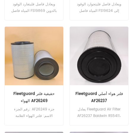
ويعادل فاصل فليتجوارد الوقود
ويعادل فاصل فليتغارد الوقود
المياه فاصل FS19624 إلى
المياه فاصل FS19869 بالدوين
بالدوين PF7748 ، ديترويت
PF7986 ، 3004473-C91
23529168 ، DAVCO 382114.
الدولي ، دونالدسون P550821 ،
رقم الجزء: FS19624 اسم
NAVISTAR 2517615C91. رقم
الجزء: فاصل المياه الوقود العلامة
الجزء: FS19869 اسم الجزء:
التجارية: Fleetguard
فاصل المياه الوقود العلامة
التجارية: Fleetguard
Fleetguard فلتر هواء أصلي
Fleetguard حقيقية فلتر
AF26237
الهواء AF26249
يعادل Fleetguard Air Filter
رقم الجزء: AF26249 جزء
AF26237 Baldwin RS5411،
الاسم: فلتر الهواء العلامة
VOLVO PENTA 3827589،
التجارية: Fleetguard
Alco MD7580. رقم الجزء: