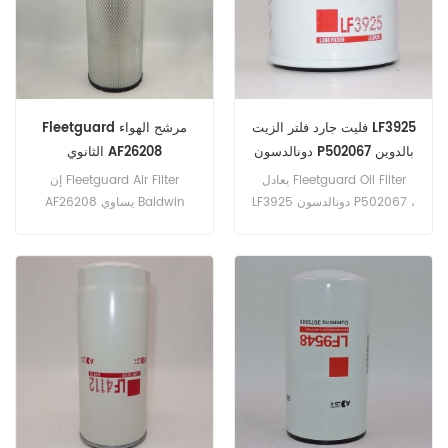
رقم الجزء: AF1733K جزء الاسم:
فلتر الهواء العلامة التجارية:
Fleetguard
فليت جارد فلتر الزيت LF3925
Fleetguard مرشح الهواء
دونالدسون P502067 بالدوين
الثانوي AF26208
B1400 إشارة الصليب
يعادل Fleetguard Oil Filter
إن Fleetguard Air Filter
LF3925 دونالدسون P502067 ،
AF26208 يساوي Baldwin
بالدوين B1400. رقم الجزء:
RS4629، Donaldson
LF3925 اسم القطعة: فلتر الزيت
P781102، John Deere
العلامة التجارية: Fleetguard
TT221378، New Holland
84432504. رقم الجزء:
AF26208 جزء الاسم: فلتر
الهواء العلامة التجارية:
Fleetguard