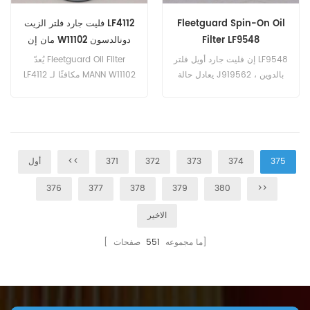
Fleetguard Spin-On Oil
فليت جارد فلتر الزيت LF4112
Filter LF9548
مان إن W11102 دونالدسون
P551102 عبر الإشارة
إن فليت جارد أويل فلتر LF9548
يُعدّ Fleetguard Oil Filter
يعادل حالة J919562 ، بالدوين
LF4112 مكافئًا لـ MANN W11102
BD324 ، دونالدسون P553548.
و Donaldson P551102 و
رقم الجزء: LF9548 اسم
Deutz 01174420. رقم الجزء:
القطعة: فلتر الزيت العلامة
LF4112 اسم القطعة: فلتر الزيت
التجارية: Fleetguard
العلامة التجارية: Fleetguard
375
374
373
372
371
<<
أول
376
377
378
379
380
>>
الاخير
صفحات]
[ ما مجموعه
551