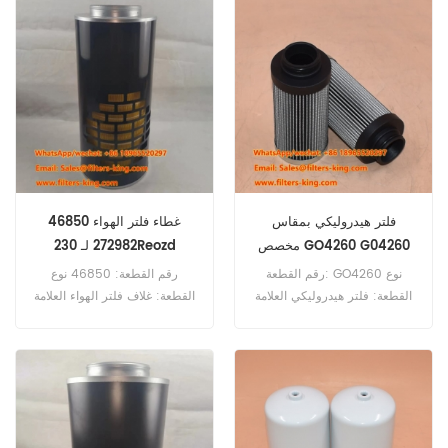
الأدنى للطلب: 60 قطعة
فلتر الهواء المرجعي 1402413
يستخدم لـ Cummins QSK19M.
فلتر هيدروليكي بمقاس
46850 غطاء فلتر الهواء
مخصص GO4260 G04260
272982 لـ 230Reozd
رقم القطعة: GO4260 نوع
رقم القطعة: 46850 نوع
القطعة: فلتر هيدروليكي العلامة
القطعة: غلاف فلتر الهواء العلامة
التجارية: باركر ريبليسمنت الحد
التجارية: Wix Replacement
الأدنى للطلب: 60 قطعة
الحد الأدنى للطلب: 20 قطعة
46850 غطاء فلتر الهواء
المرجعي 272982 يستخدم لـ
Kohler 230Reozd 350Reozd.