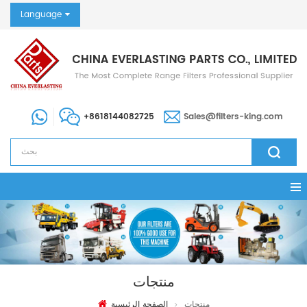
Language
+8618144082725
Sales@filters-king.com
منتجات
منتجات
الصفحة الرئيسية