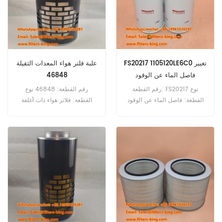
FS20217 1105120LE6C0 تغيير
علبة فلتر هواء المعدات الثقيلة
فاصل الماء عن الوقود
46848
رقم القطعة: FS20217 نوع
رقم القطعة: 46848 نوع
القطعة: فاصل الماء عن الوقود
القطعة: فلاتر هواء ذات أغلفة
العلامة التجارية: فليت جارد
قابلة للاستبدال العلامة التجارية:
للاستبدال الحد الأدنى للطلب: 60
Wix Replacement الحد الأدنى
قطعة
للطلب: 20 قطعة