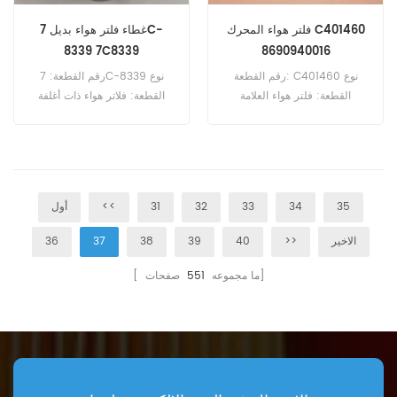
فلتر هواء المحرك C401460
غطاء فلتر هواء بديل 7C-
8339 7C8339
8690940016
رقم القطعة: C401460 نوع
رقم القطعة: 7C-8339 نوع
القطعة: فلتر هواء العلامة
القطعة: فلاتر هواء ذات أغلفة
التجارية: مان ريبليسمنت الحد
قابلة للاستبدال العلامة التجارية:
الأدنى للطلب: 20 قطعة
قطع غيار كاتربيلر الحد الأدنى
C401460 فلتر هواء مرجعي
للطلب: 20 قطعة
8690940016 يستخدم لغواصي
Mtu.
35
34
33
32
31
<<
أول
الاخير
>>
40
39
38
37
36
صفحات]
[ ما مجموعه
551