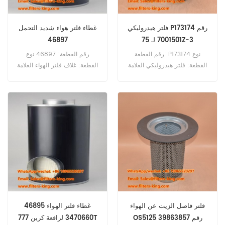
فلتر هيدروليكي P173174 رقم
غطاء فلتر هواء شديد التحمل
7001501 لـ 75Z-3
46897
رقم القطعة: P173174 نوع
رقم القطعة: 46897 نوع
القطعة: فلتر هيدروليكي العلامة
القطعة: غلاف فلتر الهواء العلامة
التجارية: قطع غيار دونالدسون
التجارية: Wix Replacement
الحد الأدنى للطلب: 60 قطعة
الحد الأدنى للطلب: 20 قطعة
P173174 فلتر هيدروليكي مرجعي
7001501 يستخدم مع حفارة واكر
نيوسون 75Z-3.
فلتر فاصل الزيت عن الهواء
46895 غطاء فلتر الهواء
OS5125 رقم 39863857
3470660 لرافعة كرين 777T