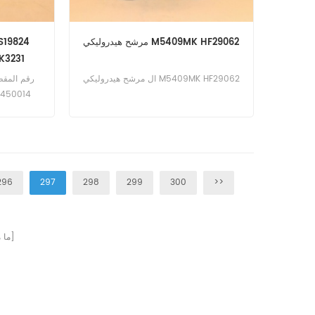
مرشح هيدروليكي M5409MK HF29062
K3231
ال مرشح هيدروليكي M5409MK HF29062
296
297
298
299
300
>>
صفحات]
[ م