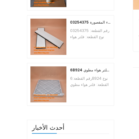
Osmosis Element
Brand:Toray
Replacement
MOQ:60pcs
03254375 مرجع بديل لفلتر هواء المقصورة
رقم القطعة: 03254375
نوع القطعة: فلتر هواء
المقصورة العلامة التجارية:
مانيتووك بديل الحد الأدنى
للطلب: 20 قطعة
6B924 فلتر هواء مطوي MERV 8
رقم القطعة:6B924 نوع
القطعة: فلتر هواء مطوي
تقييم ميرف: 8 العلامة
التجارية: استبدال معالج
الهواء الحد الأدنى للطلب:
20 قطعة
أحدث الأخبار