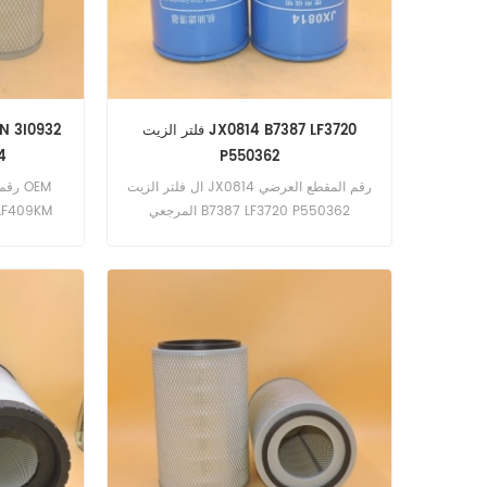
فلتر الزيت JX0814 B7387 LF3720
4
P550362
ال فلتر الزيت JX0814 رقم المقطع العرضي
المرجعي B7387 LF3720 P550362
SL5635DX
011F ،
on 4700
hn Deere