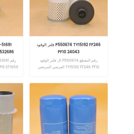
فلتر الوقود P550674 TY15192 FF246
532686
PF10 24043
ال فلتر الوقود P550674 رقم المقطع
العرضي المرجعي TY15192 FF246 PF10
0
24043