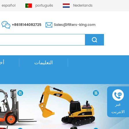
español
português
Nederlands
+8618144082725
Sales@filters-king.com
التعليمات
أخب
عبر
الانترنت