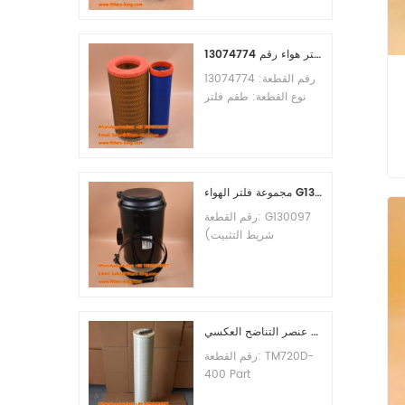
الأدنى للطلب: 60 قطعة
التوافق: معدات ليوجونغ.
طقم فلتر هواء رقم 13074774
رقم القطعة: 13074774
نوع القطعة: طقم فلتر
هواء العلامة التجارية: قطع
غيار ويتشاي الحد الأدنى
للطلب: 20 قطعة
مجموعة فلتر الهواء G130097 P537876 P5357877
رقم القطعة: G130097
(شريط التثبيت
P013722، مجموعة
الغطاء P538259،
المشبك P776033) نوع
القطعة: مجموعة فلتر
الهواء العلامة التجارية:
عنصر التناضح العكسي TM720D-400
قطع غيار دونالدسون الحد
رقم القطعة: TM720D-
الأدنى للطلب: 20 قطعة
400 Part
Type:Reverse