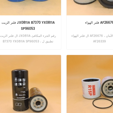
تر الهواء AF26676
فلتر الزيت JX0811A B7370 YX0811A
SP96053
ال فلتر الهواء AF26676 ، عنصر فلتر الأمان
ال فلتر الزيت JX0811A رقم الجزء المكافئ
AF26339
B7370 YX0811A SP96053 ، تطبيق ل
Dongfeng DF304G2، 254، Land Legend
254 Chinese، Shire 330C، 330C،
Siromer 204S Chinese