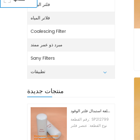
فلتر اليوريا
فلاتر المياه
Coalescing Filter
مبرد ذو عمر ممتد
Sany Filters
،
ل
تطبيقات
وية
منتجات جديدة
تكلفة استبدال فلتر الوقود SP212799
رقم القطعة: SP212799
نوع القطعة: عنصر فلتر
الوقود العلامة التجارية:
ليوجونج للاستبدال الحد