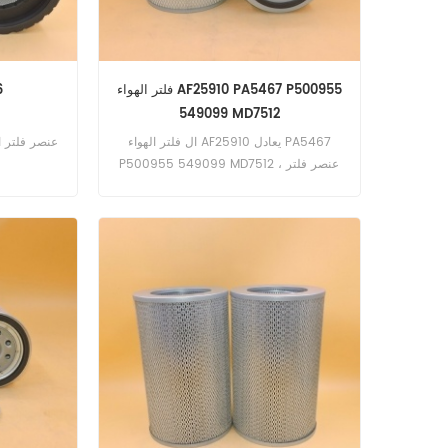
فلتر الهواء AF25910 PA5467 P500955
فل
549099 MD7512
ال فلتر الهواء AF25910 يعادل PA5467
P500955 549099 MD7512 ، عنصر فلتر
الأمان AF25911