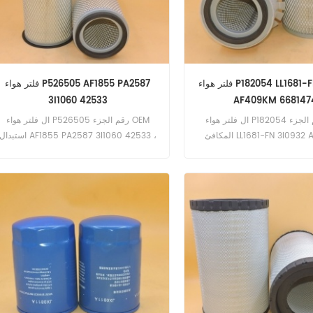
فلتر هواء P182054 LL1681-FN 3I0932
فلتر هواء P526505 AF1855 PA2587
3I1060 42533
AF409KM 668147
ال فلتر هواء P182054 رقم الجزء OEM
ال فلتر هواء P526505 رقم الجزء OEM
المكافئ LL1681-FN 3I0932 AF409KM
استبدال AF1855 PA2587 3I1060 42533 
6681474 ، تطبيق ل بوبكات ميلرو 8400 ،
تطبيق ل فورد 1455 ، 231 ؛ 233 (158 ديز
963 ؛ 963G (محرك Perkins 1004-4) ،
، محرك غاز) ، 2310 ، 250 ؛ 250 درجة مئ
A300 (محرك Kubota V3300) ،
؛ 260C (3 Cyl Diesel Engine) ،
Bombardier Muskeg (محرك Perkins) ،
Koehring 5030 SkyTrac ، Leyland Daf
Case IHC 1500TX ، Gehl  ؛
BL 282 ، 802 ؛ 804، Long 60، Marshall
SL5635DXT (Deutz BF4M1
802؛ 802XL ؛ 804 ؛ 804XL (Leyland
4.98DT ، 4.98TT Turbo Engine) ، New
F4M1011F Engine) ، Huds
Holland 3430 ، 3910 ، 3930 ، 4130 ،
Delimber ، Tymco 600 (Jo
Engine) ، Vermeer 1230 ؛ 1250 (محرك
4610 ، 4630 (محرك فورد 201) ، 4630
غاز فورد) ، V5800 (محرك Cummins
(محرك فورد 201)
4B3.9)