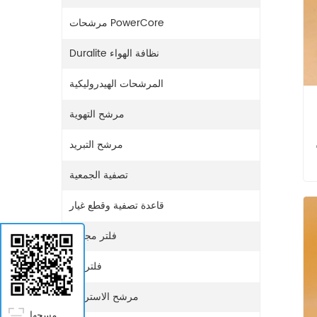
مرشحات PowerCore
Duralite نظافة الهواء
المرشحات الهيدروليكية
مرشح التهوية
مرشح التبريد
رقم
تصفية الجمعية
قاعدة تصفية وقطع غيار
فلتر مجفف
فلتر غاز
مرشح الاستراحة
مسحها