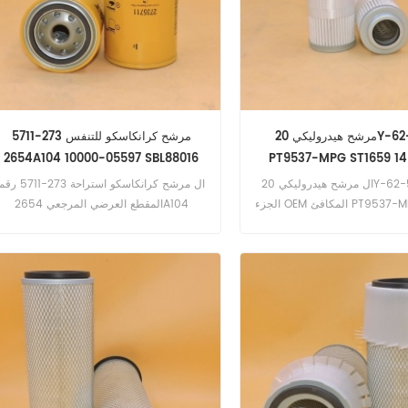
مرشح هيدروليكي 20Y-62-51691
مرشح كرانكاسكو للتنفس 273-5711
2654A104 10000-05597 SBL88016
PT9537-MPG ST1659 14
FTA3928
P502540
ال مرشح هيدروليكي 20Y-62-51691 رقم
ال مرشح كرانكاسكو استراحة 273-5711 
الجزء OEM المكافئ PT9537-MPG ST1659
المقطع العرضي المرجعي 2654A104
10000-05597 SBL88016 FTA3928
14532686 P50254