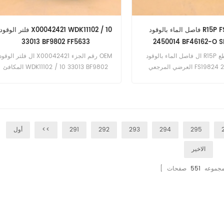
فاصل الماء بالوقود R15P FS19824
فلتر الوقود X00042421 WDK11102 / 10
33013 BF9802 FF5633
2450014 BF46162-O S
ال فاصل الماء بالوقود R15P رقم المقطع
ال فلتر الوقود X00042421 رقم الجزء OEM
العرضي المرجعي FS19824 2450014
المكافئ WDK11102 / 10 33013 BF9802
BF46162-O SK3231 ، هذا هو مرشح Racor
FF5633 ، تطبيق ل MTU 10V2000 ، 16V
4000 R41 ، 20V4000 ، 8V2000
30 Micron
295
294
293
292
291
<<
أول
الاخير
ا مجموعه
551