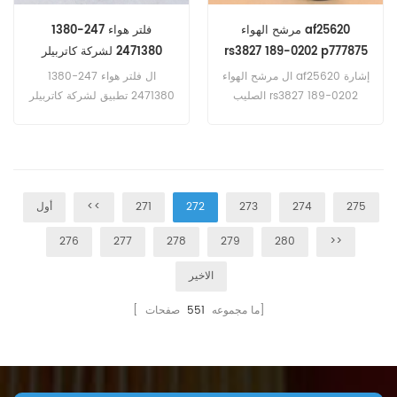
مرشح الهواء af25620
فلتر هواء 247-1380
rs3827 189-0202 p777875
2471380 لشركة كاتربيلر
laf8766
ال مرشح الهواء af25620 إشارة
ال فلتر هواء 247-1380
الصليب rs3827 189-0202
2471380 تطبيق لشركة كاتربيلر
p777875 LAF8766, تطبيق ل
المحرك - مجموعة المولدات C1.1
حالة ihc 327b (مؤشر iveco
C1.1DE9.5 C2.2 C2.2DE18E3
f3ae eng).330 ب (مؤشر
XQ35 المحرك - الصناعية
iveco f3ae eng).كاتربيلر
3024C C2.2
3406c.3456.3456.ج 15.ج
275
274
273
272
271
<<
أول
18.pm3456.هيتاشي eh600
(فولفو TD122
276
277
278
279
280
>>
المهندس).eh650 ؛ eh650w
(Volvo TD164KAE ENG).إيفيكو
الاخير
adt-30c-2005 / 01 (مؤشر
صفحات]
iveco 10 f3a 260kw 348hp
[ ما مجموعه
551
eng)