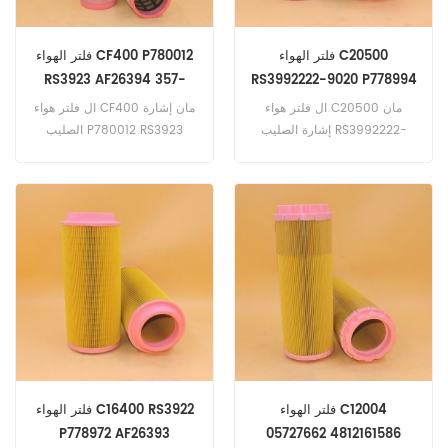
فلتر الهواء C20500
فلتر الهواء CF400 P780012
RS3923 AF26394 357-
RS3992222-9020 P778994
5143
AF26395
ال فلتر هواء C20500 مان
ال فلتر هواء CF400 مان إشارة
إشارة الصليب RS3992222-
الصليب P780012 RS3923
9020 P778994 AF26395.
AF26394 357-5143 ، تطبيق
تطبيق ل أطلس كوبكو
ل Atlas Copco AB1305M-
2004/01 (Deutz BF4M2012
AB1505M-2004/01 (Deutz
67kW 91hp eng). Bobcat
BF4M2012 80kW 109hp
Melroe 444. 444 (Deutz
eng). Bobcat Melroe BAP7 /
BF4M1012 eng) .Deutz AG
51 (Ingersoll Rand 4IRI8N
Fahr KHD Agrotron | 100-
eng). Deutz AG Fahr KHD
120 ؛ 135 ؛ 150 (BF6M1013
2003 / 01 (BF4M2012C
المهندس). 6.20 ؛ 6.30 ؛ 6.45
65kW 88hp eng). انجرسول
(BF6M1013 المهندس). JCB
راند VR518 (Perkins 1004.40T
eng).
416 (Perkins eng). JS115
(ديزل ماكس 444 E4i eng).
فلتر الهواء C12004
فلتر الهواء C16400 RS3922
P778972 AF26393
05727662 4812161586