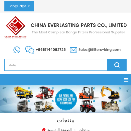
Language
+8618144082725
Sales@filters-king.com
منتجات
منتجات
الصفحة الرئيسية