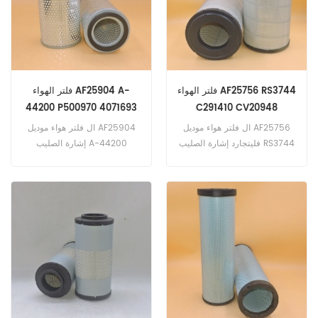
2007/01 (4M50 eng).
مثل: حجم ألياف الوسائط
ستيرلنج 360 (ميتسوبيشي
والشكل وحجم المسام والسماكة
4M50 إنج).
والنسيج والقوة الميكانيكية على
سبيل المثال لا الحصر.
فلتر الهواء AF25756 RS3744
فلتر الهواء AF25904 A-
44200 P500970 4071693
C291410 CV20948
P777409
ال فلتر هواء موديل AF25756
ال فلتر هواء موديل AF25904
فليتجارد إشارة الصليب RS3744
إشارة الصليب A-44200
C291410 CV20948 P777409
P500970 4071693 ، تطبيق ل
، تطبيق ل Ag Chem Ro-
الكمون ES17D5 ، ES28D5 ،
Gator | 854-1999 / 01
ES22D5 غير متوفر.
(Cummins 6BTA 5.9L eng).
هيتاشي EX355. EX355 (Isuzu
6HK1 eng) .JCB 414S ؛ 414S
Agri (Cummins QSB-6.7 E3
eng). جون ديري 1263
(Cummins 6CT 8.3L eng).
فولفو ABG7820B (D7E eng).
ABG8820B (D7E eng).