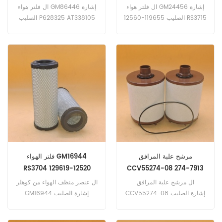
70005008
المناسب لعمليات التخليص
ال فلتر هواء GM24456 إشارة
ال فلتر هواء GM86446 إشارة
الحرجة على المكونات الموجودة
الصليب 119655-12560 RS3715
الصليب P628325 AT338105
في تيار المائع الهيدروليكي هو
6673752 P822686 ، تطبيق ل
70005008 ، تطبيق ل جون دير
المفتاح.
كوبلكو 17SR3 (Mitsubishi L3E
4024T ، YANMAR 4TNV98.
eng). E18 (يانمار إنج).
SK20SR-2 (هندسة يانمار
3TNE74N).
مرشح علبة المرافق
فلتر الهواء GM16944
RS3704 129619-12520
CCV55274-08 274-7913
RG60690
CV15005 CV55018
ال مرشح علبة المرافق
ال عنصر منظف الهواء من كوهلر
SBL88017
CCV55274-08 إشارة الصليب
GM16944 إشارة الصليب
RS3704 129619-12520
274-7913 CV15005
CV55018 SBL88017 55274-
RG60690 ، تطبيق ل كوبلكو