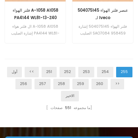
عنصر فلتر الهواء 504075145
فلتر الهواء A-1058 A1058
لـ Iveco
PA4144 WL81-13-Z40
MR529773 V9112-M012
فلتر الهواء 504075145 إشارة
ال فلتر هواء A-1058 A1058
الصليب SAO7084 958459
إشارة الصليب PA4144 WL81-
13-Z40 MR529773 V9112-
580168484.
M012 ، أ تطبيق ل تويوتا ، نيسان
، ميتسوبيشي ، مازدا.
255
254
253
252
251
<<
أول
256
257
258
259
260
>>
الاخير
صفحات]
[ ما مجموعه
551