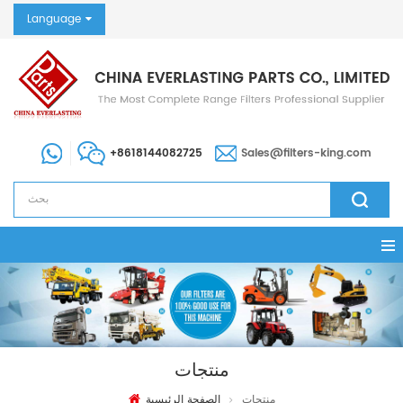
Language
+8618144082725
Sales@filters-king.com
منتجات
منتجات
الصفحة الرئيسية