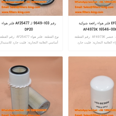
فلتر هواء رافعة شوكية EF02M20
فلتر هواء AF25477 رقم 103-9649 لـ
DP20
AF4973K 16546-00
رقم القطعة: AF4973K نوع القطعة: عنصر
رقم القطعة: AF25477 نوع القطعة: فلتر هو
اء العلامة التجارية: فليت جارد
أساسي العلامة التجارية: فليت جارد للاستبدال
للاستبدال الحد الأدنى للطلب: 20 قطعة
الحد الأدنى للطلب: 20 قطعة التوافق:
التوافق: نيسان EF02 EF02M20 HO1 HO2
Caterpillar DP20 DP25 DP25K GP15K
GP18K GP20K GP2N GP30 GP35K.
HO2S.