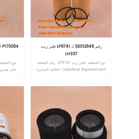
فلتر زيت LP8741 رقم 56012848 لـ
استبدال فلتر الزيت الهيدروليكي P170084
LH307
رقم القطعة: LP8741 نوع القطعة: فلتر زيت
العلامة التجارية: Luberfiner Replacement
فلتر هيدرول
الحد الأدنى للطلب: 60 قطعة التوافق:
دونالدسون ال
Sandvik LH307 LH307-15 LH307TOPO
LH410.