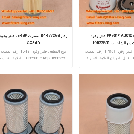
فلتر وقود FP901F A0010922501
فلتر وقود L549F رقم 84477366 لمحر
 للحافلات والشاحنات
CX34D
رقم القطعة: FP901F نوع القطعة: فلتر وقود
رقم القطعة: L549F نوع القطعة: فلتر وقود
قابل للدوران العلامة التجارية: Luberfiner
العلامة التجارية: Luberfiner Replacement
Replacement الحد الأدنى للطلب: 60 قطعة
الحد الأدنى للطلب: 60 قطعة التوافق: Case
التوافق: مرسيدس بنز 200D 240D 300CD
CX34D CX35D CX38D CX47 TL100
W465.
300D 300SD 407D 409D 4
MB100D.