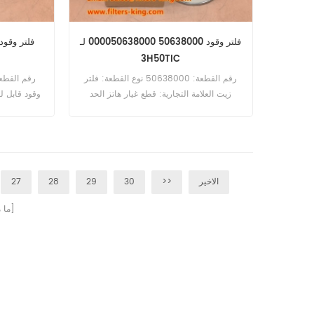
فلتر وقود 50638000 000050638000 لـ
3H50TIC
رقم القطعة: 50638000 نوع القطعة: فلتر
زيت العلامة التجارية: قطع غيار هاتز الحد
وقود قابل لل
الأدنى للطلب: 60 قطعة التوافق: Hatz
IC.
3H50TIC 4H50TIC.
الاخير
>>
30
29
28
27
صفحات]
[ م