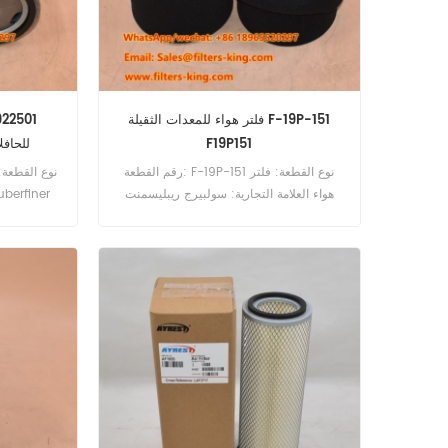
فلتر هواء للمعدات الثقيلة F-19P-151
F19P151
10922501
رقم القطعة: F-19P-151 نوع القطعة: فلتر
هواء العلامة التجارية: سولبيرج ريبليسمنت
الحد الأدنى للطلب: 20 قطعة
10D 507D