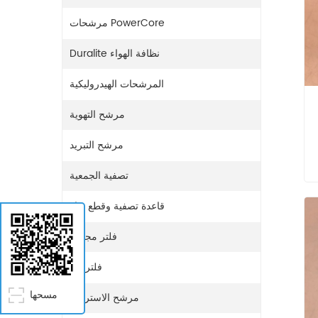
مرشحات PowerCore
Duralite نظافة الهواء
المرشحات الهيدروليكية
مرشح التهوية
مرشح التبريد
تصفية الجمعية
قاعدة تصفية وقطع غيار
فلتر مجفف
فلتر غاز
مسحها
مرشح الاستراحة