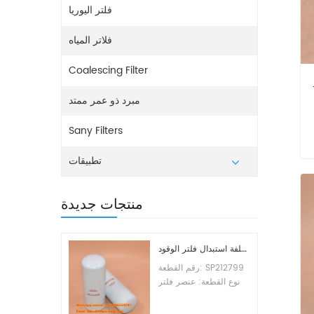
فلتر اليوريا
فلاتر المياه
Coalescing Filter
ك
مبرد ذو عمر ممتد
Sany Filters
تطبيقات
منتجات جديدة
تكلفة استبدال فلتر الوقود SP212799
رقم القطعة: SP212799
نوع القطعة: عنصر فلتر
الوقود العلامة التجارية:
ليوجونج للاستبدال الحد