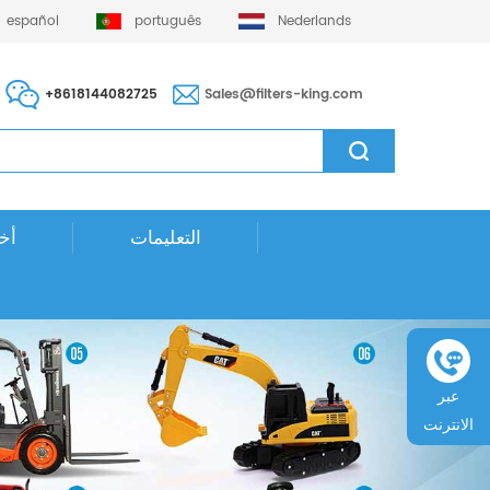
español
português
Nederlands
+8618144082725
Sales@filters-king.com
التعليمات
أخب
عبر
الانترنت