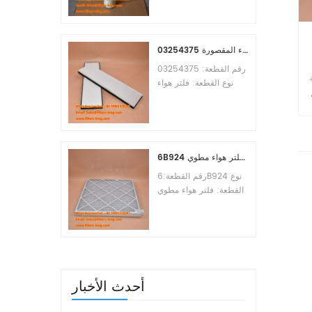
Osmosis Element
Brand:Toray
Replacement
MOQ:60pcs
03254375 مرجع بديل لفلتر هواء المقصورة
رقم القطعة: 03254375
اء
نوع القطعة: فلتر هواء
المقصورة العلامة التجارية:
مانيتووك بديل الحد الأدنى
للطلب: 20 قطعة
6B924 فلتر هواء مطوي MERV 8
رقم القطعة:6B924 نوع
القطعة: فلتر هواء مطوي
تقييم ميرف: 8 العلامة
التجارية: استبدال معالج
الهواء الحد الأدنى للطلب:
20 قطعة
أحدث الأخبار