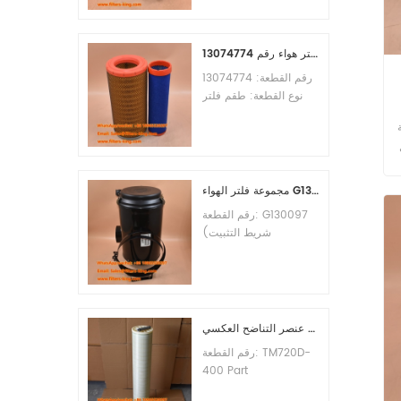
الأدنى للطلب: 60 قطعة
التوافق: معدات ليوجونغ.
طقم فلتر هواء رقم 13074774
رقم القطعة: 13074774
نوع القطعة: طقم فلتر
هواء العلامة التجارية: قطع
اء
غيار ويتشاي الحد الأدنى
للطلب: 20 قطعة
مجموعة فلتر الهواء G130097 P537876 P5357877
رقم القطعة: G130097
(شريط التثبيت
P013722، مجموعة
الغطاء P538259،
المشبك P776033) نوع
القطعة: مجموعة فلتر
الهواء العلامة التجارية:
عنصر التناضح العكسي TM720D-400
قطع غيار دونالدسون الحد
رقم القطعة: TM720D-
الأدنى للطلب: 20 قطعة
400 Part
Type:Reverse