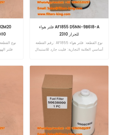
فلتر هواء AF1855 D5NN-9B618-A
للجرار 2310
H10
رقم القطعة: AF1855 نوع القطعة: فلتر هواء
أساسي العلامة التجارية: فليت جارد للاستبدال
فلتر الهو
الحد الأدنى للطلب: 20 قطعة التوافق: فورد
2310 2600 2610 3230 3430 3600 3610
3930 4100 4110 4130 4600 4610 4630
4830 5030 5710 6600.