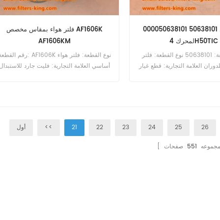
فلتر وقود 50638101 000050638101
فلتر هواء بمقاس مخصص AF1606K
لمحرك 4H50TIC
AF1606KM
رقم القطعة: 50638101 نوع القطعة: فلتر
رقم القطعة: AF1606K نوع القطعة: فلتر هو
دوران العلامة التجارية: قطع غيار
أساسي العلامة التجارية: فليت جارد للاستبدال
هاتز الحد الأدنى للطلب: 60 قطعة التوافق:
الحد الأدنى للطلب: 20 قطعة التوافق: معدات
Bobcat، Case، Ditch Witch، Gehl،
Hatz 3H50TIC 4H50T
Grove، JC Bamford، Mustang، New
Holland، Vermeer، Vibromax؛ ضواغط
Ingersoll-Rand.
26
25
24
23
22
21
<<
أول
ا مجموعه
551