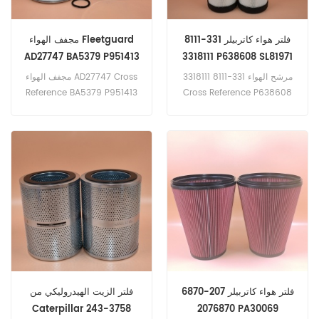
فلتر هواء كاتربيلر 331-8111
مجفف الهواء Fleetguard
AD27747 BA5379 P951413
3318111 P638608 SL81971
81.52108-6025 20557234
WAI33503 SA16845
مرشح الهواء 331-8111 3318111
مجفف الهواء AD27747 Cross
Reference BA5379 P951413
Cross Reference P638608
81.52108-6025 20557234
SL81971 WAI33503 SA16845
تطبيق لـ Caterpillar 775G ،
تطبيق لسلسلة MAN TGA
980K.
وسلسلة TGM وسلسلة TGS
وسلسلة TGX.
فلتر هواء كاتربيلر 207-6870
فلتر الزيت الهيدروليكي من
Caterpillar 243-3758
2076870 PA30069