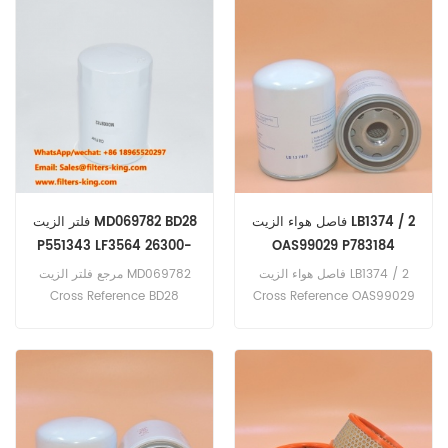
ومركبات البناء والشاحنات
7250R، 7230R، 6175R،
الخفيفة والمتوسطة والثقيلة
6215R، 6195R.
معدات أخرى تعمل بالديزل.
فاصل هواء الزيت LB1374 / 2
فلتر الزيت MD069782 BD28
P551343 LF3564 26300-
OAS99029 P783184
42010
AS2452 93525657
فاصل هواء الزيت LB1374 / 2
مرجع فلتر الزيت MD069782
Cross Reference BD28
Cross Reference OAS99029
P551343 LF3564 26300-
P783184 AS2452 93525657
تطبيق لـ Atlas Copco و
42010 تطبيق لشاحنات Ford
Atmos و Boge و Comacchio
Light-Duty.
و Compair-Holman و
Compair-Luchard و Demag
و Ecoair و Fiac و Gardner