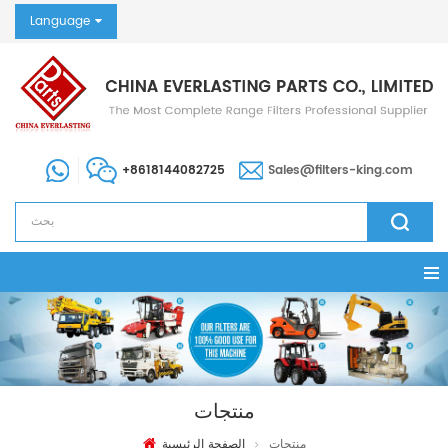
Language
+8618144082725
Sales@filters-king.com
منتجات
منتجات
الصفحة الرئيسية