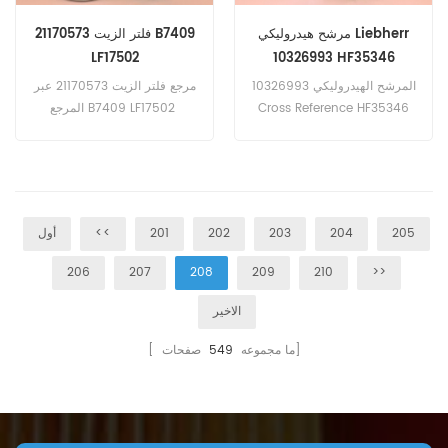
مرشح هيدروليكي Liebherr
فلتر الزيت 21170573 B7409
LF17502
10326993 HF35346
HD15002 EY1070H
المرشح الهيدروليكي 10326993
مرجع فلتر الزيت 21170573 عبر
Cross Reference HF35346
المرجع B7409 LF17502
HD15002 EY1070H تطبيق
H200WN01 ELH4741
لجرارات Liebherr ، اللوادر.
5221170573 تطبيق لمحركات
فولفو والشاحنات. Mack MP7 ،
MP8 ، MP10 محركات ، شاحنات.
205
204
203
202
201
<<
أول
206
207
208
209
210
>>
الاخير
صفحات]
[ ما مجموعه
549