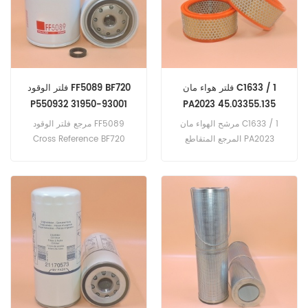
Denver و Power Systen.
فلتر هواء مان C1633 / 1
فلتر الوقود FF5089 BF720
P550932 31950-93001
PA2023 45.03355.135
ME035829
61610893200 27.864.00
مرشح الهواء مان C1633 / 1
مرجع فلتر الوقود FF5089
المرجع المتقاطع PA2023
Cross Reference BF720
P550932 31950-93001
45.03355.135 61610893200
27.864.00 تطبيق لمصنع /
ME035829 تطبيق لمعدات
ماهلي كنيخت / زراعي ، بورش ،
Caterpillar و Kobelco و MDI
صعب للسيارات ، سيارة فورد /
و Mitsubishi.
فان / دراجة.