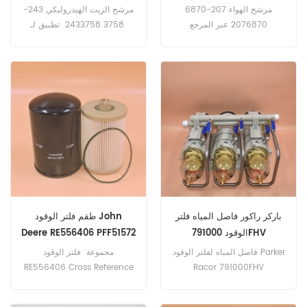
2433758
SA16719 SL81742
مرشح الهواء 207-6870
مرشح الزيت الهيدروليكي 243-
2076870 عبر المرجع
3758 2433758 تطبيق لـ
Caterpillar 631E SERIEII ،
PA30069 SA16719 SL81742
تطبيق لمحركات كاتربيلر
D10T ، D11R ، D11T ، D11T ،
البحرية.
John Deere 2270.
باركر راكور فاصل المياه فلتر
طقم فلتر الوقود John
الوقود 791000FHV
Deere RE556406 PFF51572
KN40739
791000FHV10
فاصل المياه لفلتر الوقود Parker
مجموعة فلتر الوقود
RE556406 Cross Reference
Racor 791000FHV
791000FHV10 Application
PFF51572 KN40739 للجرارات
Powergen للمعدات الزراعية
John Deere 7230R، 7210R،