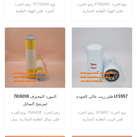
رقم الجزء:P139293 نوع الجزء:
رقم الجزء: P772506 نوع
فلتر الهواء العلامة التجارية:
الجزء: فلتر الهواء العلامة
استبدال دونالدسون موك: 20
التجارية: استبدال دونالدسون
قطعة
موك: 20 قطعة P772506 فلتر
الهواء المستخدم مع P139293.
فلتر زيت عالي الجودة LF3957
7616018 المورد المحترف
لمرشح السائل
رقم الجزء: LF3957 نوع الجزء:
رقم الجزء: 7616018 نوع الجزء:
فلتر الزيت العلامة التجارية:
فلتر سائل العلامة التجارية: بديل
استبدال فليت جارد موك: 60
بول اند كيرش موك: 60 قطعة
قطعة