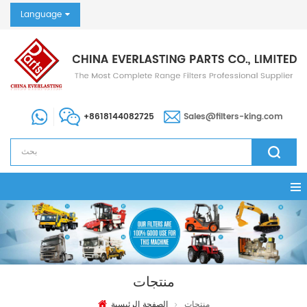
Language
+8618144082725
Sales@filters-king.com
منتجات
منتجات
الصفحة الرئيسية