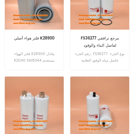
FS36277 مرجع ترافقي
فلتر هواء أصلي K28900
لفاصل الماء والوقود
رقم الجزء: FS36277 نوع الجزء:
فلتر الهواء K28900 يعادل
فاصل مياه الوقود العلامة
K2040 SA18344 يستخدم
التجارية: استبدال فليت جارد
محرك Cummins 6CTAA-8.3.
موك: 60 قطعة