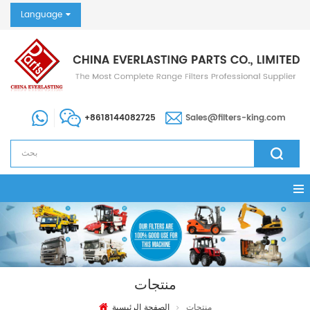
Language
+8618144082725
Sales@filters-king.com
منتجات
منتجات
الصفحة الرئيسية