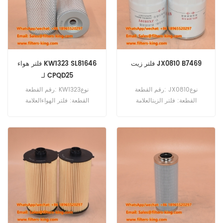
DZ/E/P، 6 LPA-STE P، 6 LPA-
STZE/P، 6 LP-DTZE P، 6 LP-
STE P.
فلتر زيت JX0810 B7469
فلتر هواء KW1323 SL81646
لـ CPQD25
رقم القطعة: JX0810نوع
رقم القطعة: KW1323نوع
القطعة: فلتر الزيتالعلامة
القطعة: فلتر الهواءالعلامة
التجارية: استبدال الطاقة
التجارية: Hangcha
Huafengالحد الأدنى للطلب: 60
Replacementالحد الأدنى
قطعة
للطلب: 20 قطعةKW1323 فلتر
الهواء مرجع متقاطع SL81646
SA18081 للاستخدام في
Hangcha CPQD25 CPQD35.