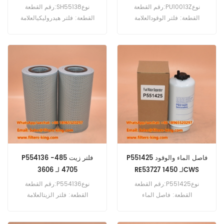
رقم القطعة:PU10013Zنوع
رقم القطعة:SH55138نوع
القطعة: فلتر الوقودالعلامة
القطعة: فلتر هيدروليكيالعلامة
التجارية:مان هوميل بديلالحد
التجارية: استبدال هاي فايالحد
الأدنى للطلب: 60 قطعةفلتر
الأدنى للطلب: 60 قطعة
الوقود PU10013Z مرجع متقاطع
5801439821 للاستخدام مع
New Holland CR10.90 FR650
T9.480 T9.615 T9.670.
P551425 فاصل الماء والوقود
P554136 فلتر زيت 485-
RE53727 لـ 1450CWS
4705 لـ 3606
رقم القطعة:P551425نوع
رقم القطعة:P554136نوع
القطعة: فاصل الماء
القطعة: فلتر الزيتالعلامة
والوقودالعلامة التجارية:
التجارية: دونالدسون بديلالحد
دونالدسون بديلالحد الأدنى
الأدنى للطلب: 60