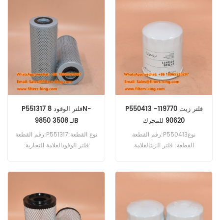
للطلب: 60 قطعةP551425
قطعةP554136 فلتر الزيت
فاصل الماء والوقود مرجع متقاطع
المرجعي 485-4705 للاستخدام
RE53727 للاستخدام مع John
مع Caterpillar 3606 3616.
Deere 1450CWS 1450WTS
1550CWS 1550WTS
9540WTS.
P550413 فلتر زيت 119770-
P551317 فلتر الوقود 8N-
90620 للمحرك
9850 لـ 3508B
رقم القطعة:P550413نوع
رقم القطعة:P551317نوع القطعة:
القطعة: فلتر الزيتالعلامة
فلتر الوقودالعلامة التجارية:
التجارية: دونالدسون بديلالحد
دونالدسون بديلالحد الأدنى
الأدنى للطلب: 60
للطلب: 60 قطعةP551317 فلتر
قطعةP550413 فلتر زيت مرجع
الوقود المرجعي المتقاطع 8N-
متقاطع 119770-90620
9850 للاستخدام مع Caterpillar
للاستخدام مع يانمار 6 LPA-DTE
3400 3508 3508B 3512B
3512C 3516 3516B.
P، 6 LPA-DTZE P، 6 LPA-