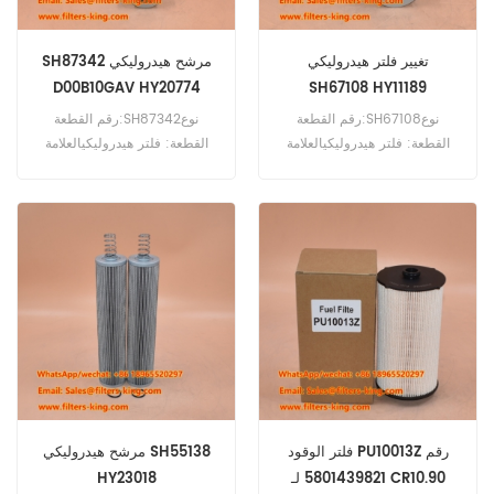
تغيير فلتر هيدروليكي
SH87342 مرشح هيدروليكي
D00B10GAV HY20774
SH67108 HY11189
D94B25BV
رقم القطعة:SH67108نوع
رقم القطعة:SH87342نوع
القطعة: فلتر هيدروليكيالعلامة
القطعة: فلتر هيدروليكيالعلامة
التجارية: استبدال هاي فايالحد
التجارية: استبدال هاي فايالحد
الأدنى للطلب: 60 قطعة
الأدنى للطلب: 60 قطعة
فلتر الوقود PU10013Z رقم
مرشح هيدروليكي SH55138
5801439821 لـ CR10.90
HY23018