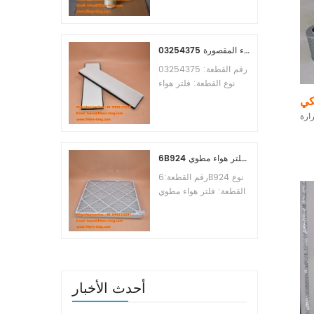
Osmosis Element
Brand:Toray
Replacement
MOQ:60pcs
03254375 مرجع بديل لفلتر هواء المقصورة
رقم القطعة: 03254375
نوع القطعة: فلتر هواء
المقصورة العلامة التجارية:
كي
مانيتووك بديل الحد الأدنى
للطلب: 20 قطعة
6B924 فلتر هواء مطوي MERV 8
رقم القطعة:6B924 نوع
القطعة: فلتر هواء مطوي
تقييم ميرف: 8 العلامة
التجارية: استبدال معالج
الهواء الحد الأدنى للطلب:
20 قطعة
أحدث الأخبار