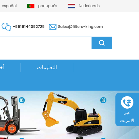
español
português
Nederlands
+8618144082725
Sales@filters-king.com
التعليمات
أخب
عبر
الانترنت