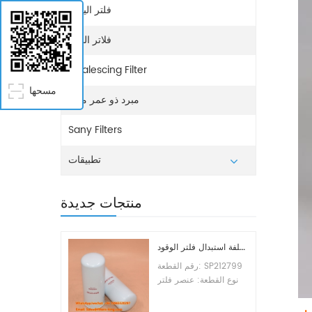
فلتر اليوريا
فلاتر المياه
Coalescing Filter
مسحها
مبرد ذو عمر ممتد
Sany Filters
تطبيقات
منتجات جديدة
تكلفة استبدال فلتر الوقود SP212799
رقم القطعة: SP212799
نوع القطعة: عنصر فلتر
الوقود العلامة التجارية:
ليوجونج للاستبدال الحد