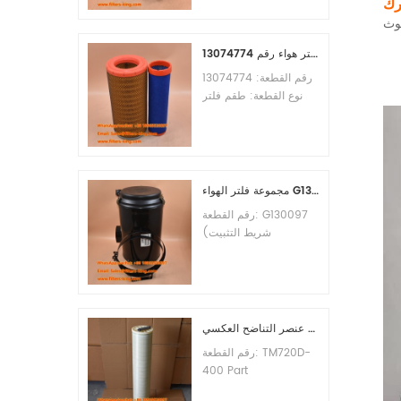
رك
الأدنى للطلب: 60 قطعة
التوافق: معدات ليوجونغ.
طقم فلتر هواء رقم 13074774
رقم القطعة: 13074774
نوع القطعة: طقم فلتر
هواء العلامة التجارية: قطع
غيار ويتشاي الحد الأدنى
للطلب: 20 قطعة
مجموعة فلتر الهواء G130097 P537876 P5357877
رقم القطعة: G130097
(شريط التثبيت
P013722، مجموعة
الغطاء P538259،
المشبك P776033) نوع
القطعة: مجموعة فلتر
الهواء العلامة التجارية:
عنصر التناضح العكسي TM720D-400
قطع غيار دونالدسون الحد
رقم القطعة: TM720D-
الأدنى للطلب: 20 قطعة
400 Part
Type:Reverse