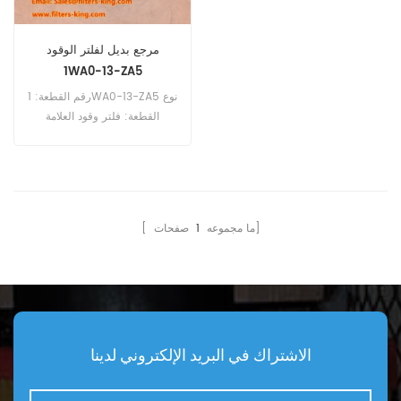
مرجع بديل لفلتر الوقود
1WA0-13-ZA5
رقم القطعة: 1WA0-13-ZA5 نوع
القطعة: فلتر وقود العلامة
التجارية: قطع غيار مازدا الحد
الأدنى للطلب: 60 قطعة التوافق:
مازدا بي تي 50 3.2 تي دي سي
آي.
صفحات]
[ ما مجموعه
1
الاشتراك في البريد الإلكتروني لدينا