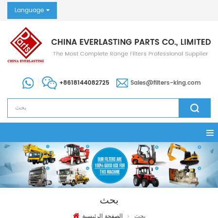
Language
+8618144082725
Sales@filters-king.com
بحث
بحث
الصفحة الرئيسية