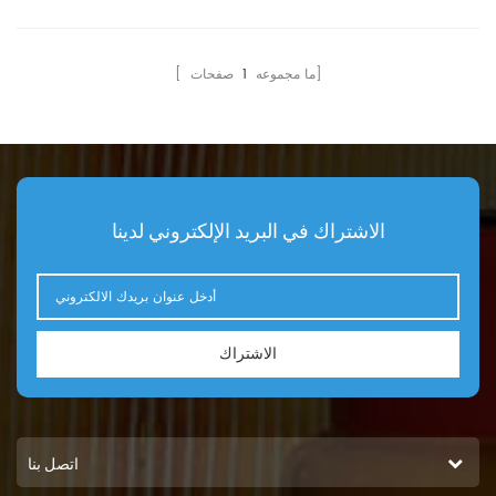
07063-01100 فلتر هيدروليكي
مرجعي P557380 HF6101
يستخدم لـ Komatsu D155
صفحات]
[ ما مجموعه
1
D50A D50P D50PL PC100
PC100-1 PC100-2 PC100-3
PC150LC PC160 PC1600-1
PW170-6 WA180-3 WA300-
1.
الاشتراك في البريد الإلكتروني لدينا
الاشتراك
اتصل بنا