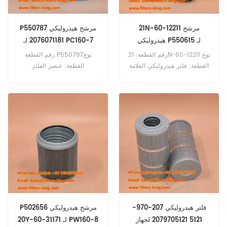
21N-60-12211 مرشح
P550787 مرشح هيدروليكي
هيدروليكي P550615 لـ
2076071181 لـ PC160-7
PC1100-6
رقم القطعة: 21N-60-12211 نوع
رقم القطعة:P550787نوع
القطعة: فلتر هيدروليكي العلامة
القطعة: عنصر الفلتر
التجارية: كوماتسو بديل الحد
الهيدروليكيالعلامة التجارية:
الأدنى للطلب: 60 قطعة 21N-
دونالدسون بديلالحد الأدنى
60-12211 فلتر هيدروليكي مرجع
للطلب: 60 قطعةP550787
متقاطع P550615 للاستخدام مع
فلتر هيدروليكي مرجع متقاطع
Komatsu PC1250-8R
2076071181 للاستخدام مع
Komatsu D155AX-6
PC1250-11R PC1100-6
HM300-3 HM400-3
D61EX12 D61PX12.
HM400-3R PC160-7 PC160-
7KLC PC180-7LC PC180-8LC
PC210-10LCI.
فلتر هيدروليكي 207-970-
P502656 مرشح هيدروليكي
5121 2079705121 لجهاز
20Y-60-31171 لـ PW160-8