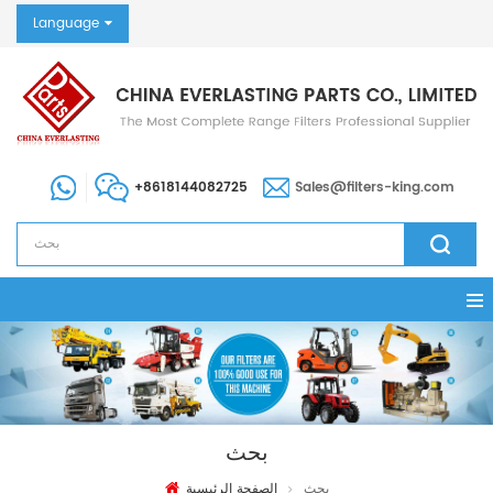
Language
+8618144082725
Sales@filters-king.com
بحث
بحث
الصفحة الرئيسية