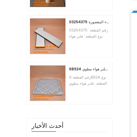
Osmosis Element
Brand:Toray
Replacement
MOQ:60pcs
03254375 مرجع بديل لفلتر هواء المقصورة
رقم القطعة: 03254375
نوع القطعة: فلتر هواء
المقصورة العلامة التجارية:
مانيتووك بديل الحد الأدنى
للطلب: 20 قطعة
6B924 فلتر هواء مطوي MERV 8
رقم القطعة:6B924 نوع
القطعة: فلتر هواء مطوي
تقييم ميرف: 8 العلامة
التجارية: استبدال معالج
الهواء الحد الأدنى للطلب:
20 قطعة
أحدث الأخبار