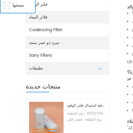
فلتر اليوريا
مسحها
ائد
فلاتر المياه
Coalescing Filter
مبرد ذو عمر ممتد
BR 380
Sany Filters
US
تطبيقات
نا؟
منتجات جديدة
تكلفة استبدال فلتر الوقود SP212799
رقم القطعة: SP212799
نوع القطعة: عنصر فلتر
اء
الوقود العلامة التجارية:
"لقد كانت شركة CHINA EVERLASTING PARTS CO., LIMITED موردًا موثوقًا به لأعمالنا. لقد تجاوز الفلتر الهيدروليكي 421-60-51160 توقعاتنا
ليوجونج للاستبدال الحد