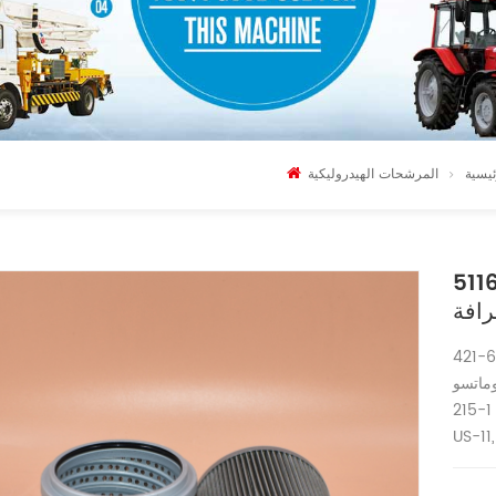
ئيسية
المرشحات الهيدروليكية
وليكي 421-60-51160
 الهيدروليكي SH60191
BR 380 JG1، D 65 EX
215-1
US-11