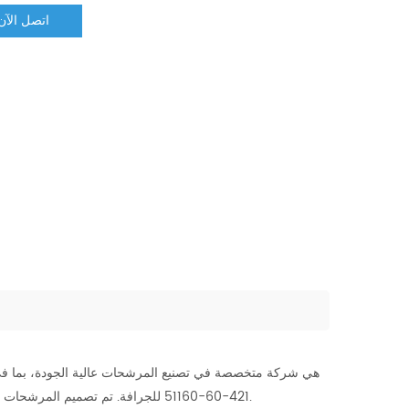
اتصل الآن
421-60-51160 للجرافة. تم تصميم المرشحات لدينا لتلبية المعايير الصارمة لمعدات كوماتسو، مما يضمن الأداء الأمثل وطول العمر.