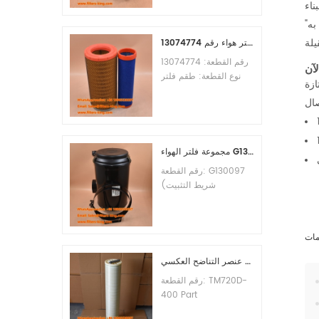
ناء
الأدنى للطلب: 60 قطعة
"لقد تم استخدام فلتر كوماتسو الهيدروليكي 421-60-51160 لأسطولنا من الجرافات، وقد أدى إلى تحسين كفاءة أجهزتنا بشكل كبير. يوصى به
التوافق: معدات ليوجونغ.
يلة
طقم فلتر هواء رقم 13074774
رقم القطعة: 13074774
آن
نوع القطعة: طقم فلتر
هواء العلامة التجارية: قطع
غيار ويتشاي الحد الأدنى
للطلب: 20 قطعة
مجموعة فلتر الهواء G130097 P537876 P5357877
رقم القطعة: G130097
(شريط التثبيت
P013722، مجموعة
الغطاء P538259،
المشبك P776033) نوع
مات
القطعة: مجموعة فلتر
الهواء العلامة التجارية:
عنصر التناضح العكسي TM720D-400
قطع غيار دونالدسون الحد
رقم القطعة: TM720D-
الأدنى للطلب: 20 قطعة
400 Part
Type:Reverse