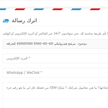
اترك رسالة
موضوع :
مرشح هيدروليكي 421-60-51160 4216051160 للجرافة