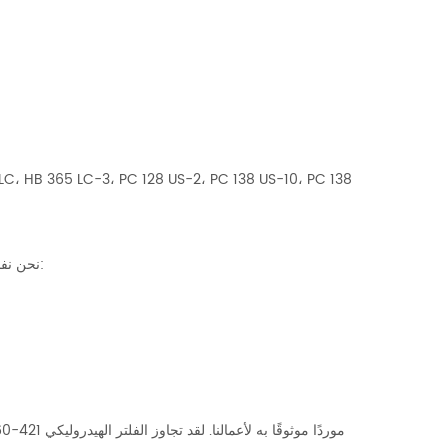
نحن نفخر بالتزامنا بالجودة ورضا العملاء. الفلتر الهيدروليكي 421-60-51160 الخاص بنا هو: