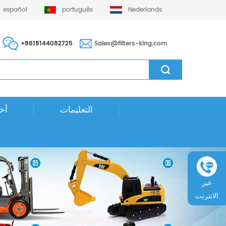
español
português
Nederlands
+8618144082725
Sales@filters-king.com
التعليمات
أخب
عبر
الانترنت