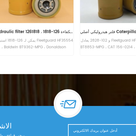
فلتر هيدروليكي Sandvik 56202447 SH55295V
مرشح هيدروليكي HF6003 BT526-10 P161267 HC-7935 LFH4935
المرشح الهيدروليكي 56202447 SH55295V لـ
ال مرش
Sandvik LH307.
161267 HC-7935 LFH4935
elroe 540-13112 (Kohler
42B (Ford VSG411 eng).
P100CWD ؛ P110BWD
الاشت
يرجى قراءة ، وال