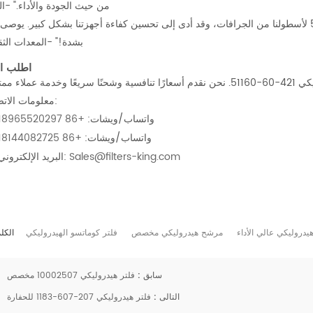
من حيث الجودة والأداء." -الب
بشدة!" -المعدات الثق
اطلب ال
معلومات الاتصال:
واتساب/ويشات:
+86 18965520297
واتساب/ويشات:
+86 18144082725
Sales@filters-king.com
البريد الإلكتروني:
هيدروليكي عالي الأداء
مرشح هيدروليكي مخصص
فلتر كوماتسو الهيدروليكي
الكل
سابق :
فلتر هيدروليكي 10002507 مخصص
التالى :
فلتر هيدروليكي 207-607-1183 للحفارة