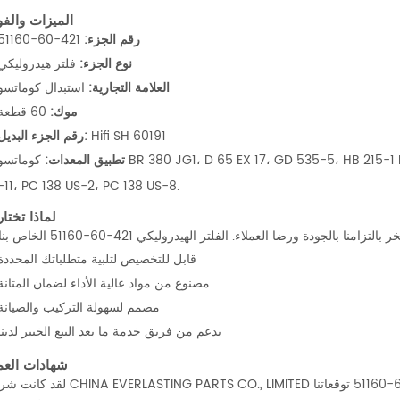
الميزات والفو
رقم الجزء:
421-60-51160
نوع الجزء:
فلتر هيدروليكي
العلامة التجارية:
استبدال كوماتسو
موك:
60 قطعة
Hifi SH 60191
رقم الجزء البديل:
تطبيق المعدات:
كوماتسو  JG1، D 65 EX 17، GD 535-5، HB 215-1 LC، HB 365 LC-3، PC 128 US-2، PC 138 US-10، PC 138
-11، PC 138 US-2، PC 138 US-8.
لماذا تختار
قابل للتخصيص لتلبية متطلباتك المحددة
مصنوع من مواد عالية الأداء لضمان المتانة
مصمم لسهولة التركيب والصيانة
بدعم من فريق خدمة ما بعد البيع الخبير لدينا
شهادات العمل