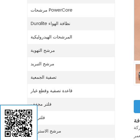
مرشحات PowerCore
Duralite نظافة الهواء
المرشحات الهيدروليكية
مرشح التهوية
مرشح التبريد
تصفية الجمعية
قاعدة تصفية وقطع غيار
فلتر مجفف
فلتر غاز
متخصصة في تصنيع المرشحات عالية الجودة، بما في ذلك المرشح الهيدروليكي
مرشح الاستراحة