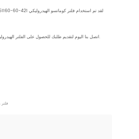
اتصل بنا اليوم لتقديم طلبك للحصول على الفلتر الهيدروليكي 421-60-51160. نحن نقدم أسعارًا تنافسية وشحنًا سريعًا وخدمة عملاء ممتازة.
فلتر 