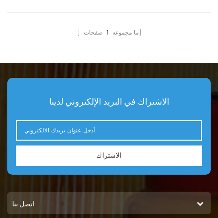
التوافق:Komatsu D65PX16
التوافق:Bomag MPH120
MPH122 MPH125 RS460
D65PX17 WA380-6 WA380-
RS500 RS650.
6Z WA380-8E0 WA430-6.
صفحات]
[ ما مجموعه
1
الاشتراك في البريد الإلكتروني لدينا
الاشتراك
اتصل بنا