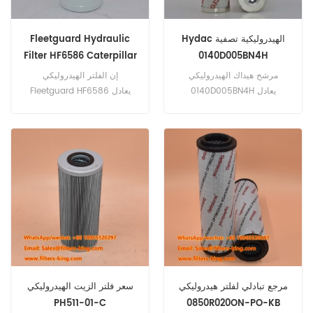
Hydac الهيدروليكية تصفية
Fleetguard Hydraulic
Filter HF6586 Caterpillar
0140D005BN4H
9T-0973 9T0973
140D005BN4H
مرشح هيداك الهيدروليكي
إن الفلتر الهيدروليكي
0140D005BN4H يعادل
Fleetguard HF6586 يعادل
دونالدسون P566663. رقم
Caterpillar 9T-0973 ،
الجزء: 0140D005BN4H ،
Champion 49076 ،
140D005BN4H اسم الجزء:
Ingersoll-Rand 51302214 ،
فلتر هيدروليكي العلامة التجارية:
Baldwin BT8876-MPG. رقم
HYDAC
الجزء: HF6586 اسم الجزء:
فلتر هيدروليكي العلامة التجارية:
Fleetguard
مرجع تبادلي لفلتر هيدروليكي
سعر فلتر الزيت الهيدروليكي
PH511-01-C
0850R020ON-PO-KB