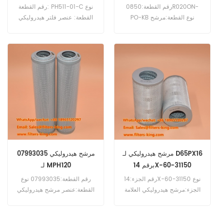
0850R020ONPOKB
رقم القطعة:0850R020ON-
رقم القطعة: PH511-01-C نوع
PO-KB نوع القطعة:مرشح
القطعة: عنصر فلتر هيدروليكي
هيدروليكي العلامة التجارية:بديل
العلامة التجارية: قطع غيار هيلكو
Hydac الحد الأدنى لكمية
الحد الأدنى للطلب: 60 قطعة
الطلب:60 قطعة
مرشح هيدروليكي لـ D65PX16
07993035 مرشح هيدروليكي
برقم 14X-60-31150
لـ MPH120
رقم الجزء:14X-60-31150 نوع
رقم القطعة:07993035 نوع
الجزء:مرشح هيدروليكي العلامة
القطعة:عنصر مرشح هيدروليكي
التجارية:بديل Komatsu الحد
العلامة التجارية:بديل Bomag
الأدنى للطلب:60 قطعة
الحد الأدنى للطلب:60 قطعة