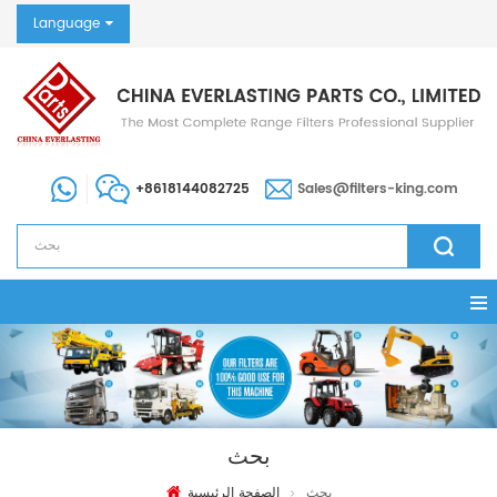
Language
+8618144082725
Sales@filters-king.com
بحث
بحث
الصفحة الرئيسية