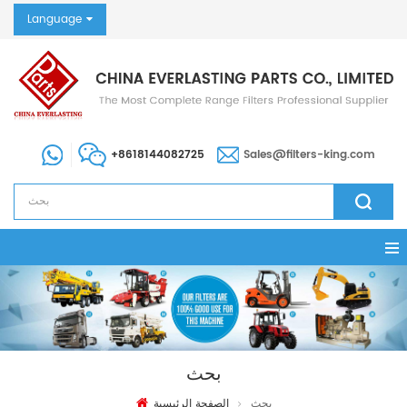
Language
+8618144082725
Sales@filters-king.com
بحث
بحث
الصفحة الرئيسية