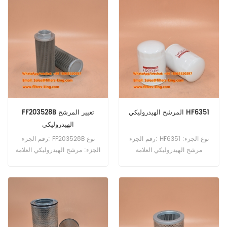
EA1412 عنصر المرشح
الهيدروليكي يعادل HY9784
P176945 استخدام Palfinger
PA 17 T ، PK 15500 ، PK
16000 ، PK 16000L ، PK
17500 ، PK 21502 ، PK 7501 ،
PK 8080 ، PK 8501 KF.
المرشح الهيدروليكي HF6351
FF203528B تغيير المرشح
الهيدروليكي
رقم الجزء: HF6351 نوع الجزء:
رقم الجزء: FF203528B نوع
مرشح الهيدروليكي العلامة
الجزء: مرشح الهيدروليكي العلامة
التجارية: استبدال FleetGuard
التجارية: استبدال FilterFinder
Moq: 60pcs
Moq: 60pcs