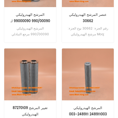
عنصر المرشح الهيدروليكي
المرشح الهيدروليكي
30662
990/00090 99000090 لـ
820s
رقم الجزء: 30662 نوع الجزء:
المرشح الهيدروليكي
مرشح الهيدروليكي Moq:
990/00090 مرجع التبادلي
P171828 HF7961 F017794
60pcs
استخدام لـ JCB 820 S ، 820 D
، 820،818 S ، 818،817،816 S ،
436 S ، 456 HT ، 456 EZX ،
437 ZX ، 436 ZX ، 436 S ،
436 S ، 436 S ، B ، 436،426
ZX ، 426 Ht.
المرشح الهيدروليكي
87270109 تغيير المرشح
248911003 248911-003
الهيدروليكي