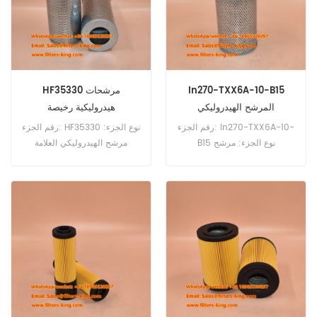
In270-TXX6A-10-B15
HF35330 مرشحات
المرشح الهيدروليكي
هيدروليكية رخيصة
رقم الجزء: In270-TXX6A-10-
رقم الجزء: HF35330 نوع الجزء:
B15 نوع الجزء: مرشح
مرشح الهيدروليكي العلامة
الهيدروليكي Moq: 60pcs
التجارية: استبدال FleetGuard
Moq: 60pcs