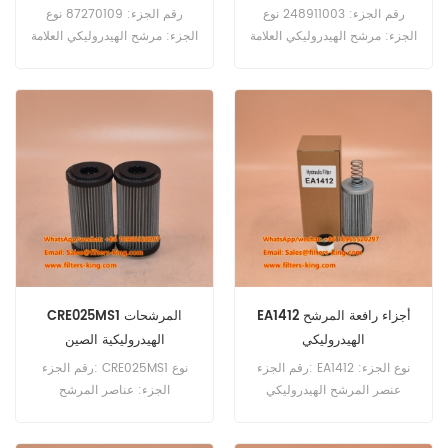
248911.003
رقم الجزء: 248911003 نوع
رقم الجزء: 87270109 نوع
الجزء: مرشح الهيدروليكي العلامة
الجزء: مرشح الهيدروليكي العلامة
التجارية: استبدال Putzmeister
التجارية: استبدال Tamrock
Moq: 60pcs
Moq: 60pcs 248911003
مرشح هيدروليكي يعادل ST1413
2110D10BH استخدام لشاحنة
Putzmeister Pump.
EA1412 أجزاء رافعة المرشح
CRE025MS1 المرشحات
الهيدروليكي
الهيدروليكية الصين
رقم الجزء: EA1412 نوع الجزء:
رقم الجزء: CRE025MS1 نوع
عنصر المرشح الهيدروليكي
الجزء: عناصر المرشح
العلامة التجارية: استبدال
الهيدروليكي العلامة التجارية:
Palfinger Moq: 60pcs
استبدال Sofima Moq: 60pcs