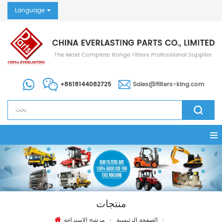
Language
+8618144082725
Sales@filters-king.com
منتجات
الصفحة الرئيسية
مرشح الاستراحة