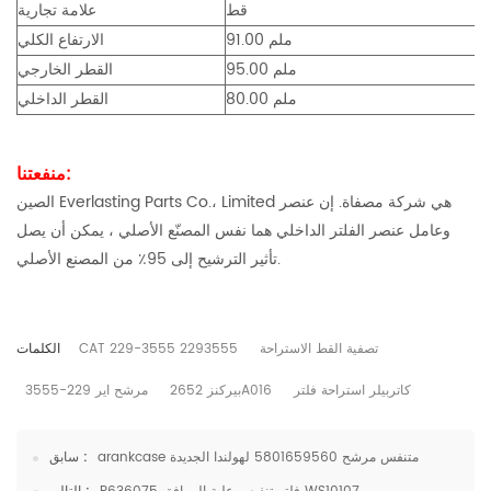
قط
علامة تجارية
91.00 ملم
الارتفاع الكلي
95.00 ملم
القطر الخارجي
80.00 ملم
القطر الداخلي
منفعتنا:
الصين Everlasting Parts Co.، Limited هي شركة مصفاة. إن عنصر
وعامل عنصر الفلتر الداخلي هما نفس المصنّع الأصلي ، يمكن أن يصل
تأثير الترشيح إلى 95٪ من المصنع الأصلي.
تصفية القط الاستراحة
CAT 229-3555 2293555
الكلمات
كاتربيلر استراحة فلتر
بيركنز 2652A016
مرشح اير 229-3555
arankcase متنفس مرشح 5801659560 لهولندا الجديدة
سابق :