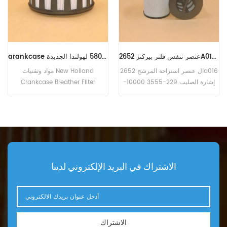
عنصر تنفس فلتر بيركنز 2652A016 229-3555 10000-45492 700994A1
arankcase متنفس مرشح 5801659560 لهولندا الجديدة
ال عنصر استراحة المرشح 2652a016
مواد وتقنيات New Holland
إشارة الصليب 229-3555 10000-
Crankcase Breather Filter
45492 700994A1 لـ سلسلة بيركنز
5801659560 هي نفسها المستخدمة
1100 1106C-E60TA .
في المعيار الأصلي. رقم الجزء:
5801659560 الجزء الاسم: علبة
المرافق الاستراحة تصفية استبدال
العلامة التجارية: نيو هولاند
الاشتراك في البريد الإلكتروني لدينا
الاشتراك