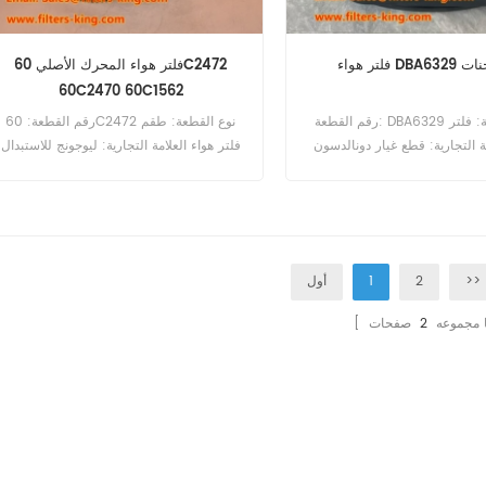
DB للشاحنات
فلتر هواء المحرك الأصلي 60C2472
60C2470 60C1562
رقم القطعة: DBA6329 نوع القطعة: فلتر
رقم القطعة: 60C2472 نوع القطعة: طقم
ة التجارية: قطع غيار دونالدسون
فلتر هواء العلامة التجارية: ليوجونج للاستبدال
الحد الأدنى للطلب: 20 قطعة التوافق:
الحد الأدنى للطلب: 20 قطعة طقم فلتر الهوا
Kenworth T680 T880.C
60C2472 المرجع المتقاطع X012252
X15.Peterbilt 567 57
يستخدم لـ ugong 930E 870H CLG850H
CLG856H ZL50CN.
>>
2
1
أول
ما مجموعه
2