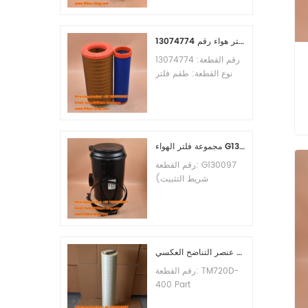
الأدنى للطلب: 60 قطعة
التوافق: معدات ليوجونغ.
طقم فلتر هواء رقم 13074774
رقم القطعة: 13074774
نوع القطعة: طقم فلتر
هواء العلامة التجارية: قطع
غيار ويتشاي الحد الأدنى
للطلب: 20 قطعة
مجموعة فلتر الهواء G130097 P537876 P5357877
رقم القطعة: G130097
(شريط التثبيت
P013722، مجموعة
الغطاء P538259،
المشبك P776033) نوع
القطعة: مجموعة فلتر
الهواء العلامة التجارية:
عنصر التناضح العكسي TM720D-400
قطع غيار دونالدسون الحد
رقم القطعة: TM720D-
الأدنى للطلب: 20 قطعة
400 Part
Type:Reverse