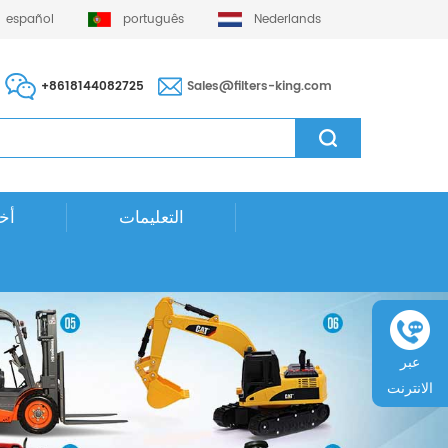
español
português
Nederlands
+8618144082725
Sales@filters-king.com
التعليمات
أخب
عبر
الانترنت