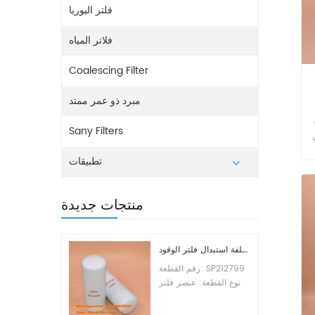
فلتر اليوريا
فلاتر المياه
Coalescing Filter
مبرد ذو عمر ممتد
ر
Sany Filters
تطبيقات
منتجات جديدة
تكلفة استبدال فلتر الوقود SP212799
رقم القطعة: SP212799
نوع القطعة: عنصر فلتر
الوقود العلامة التجارية:
ليوجونج للاستبدال الحد