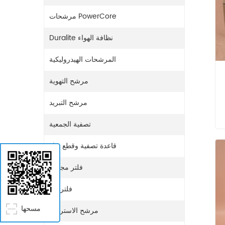
مرشحات PowerCore
Duralite نظافة الهواء
المرشحات الهيدروليكية
مرشح التهوية
مرشح التبريد
تصفية الجمعية
واء
قاعدة تصفية وقطع غيار
فلتر مجفف
فلتر غاز
مسحها
مرشح الاستراحة