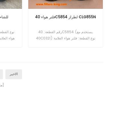
فلتر هواء 40C5854 لطراز CLG855N
فلتر هواء A6329
رقم القطعة: 40C5854 (يستخدم مع
40C0321) نوع القطعة: فلتر هواء العلامة
هواء العلام
التجارية: ليوجونج للاستبدال الحد الأدنى
للطلب: 20 قطعة 40C5854 فلتر هواء
ummins
مرجعي R004212 يستخدم لـ Liugong
9.
CLG855N CLG856N.
الاخير
صفحات]
[ 