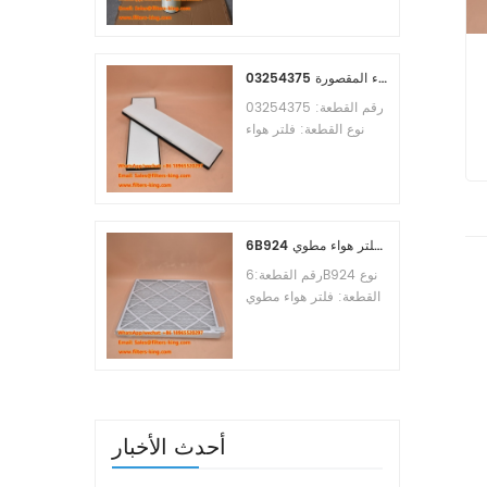
Osmosis Element
Brand:Toray
Replacement
MOQ:60pcs
03254375 مرجع بديل لفلتر هواء المقصورة
رقم القطعة: 03254375
نوع القطعة: فلتر هواء
المقصورة العلامة التجارية:
ء
مانيتووك بديل الحد الأدنى
للطلب: 20 قطعة
Li
6B924 فلتر هواء مطوي MERV 8
رقم القطعة:6B924 نوع
القطعة: فلتر هواء مطوي
تقييم ميرف: 8 العلامة
التجارية: استبدال معالج
الهواء الحد الأدنى للطلب:
20 قطعة
أحدث الأخبار