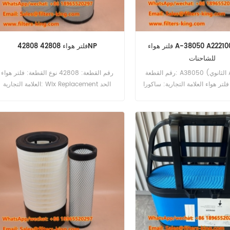
فلتر هواء A-38050 A222100000520
فلتر هواء 42808 42808NP
للشاحنات
رقم القطعة: A38050 (الثانوي A-38040)
رقم القطعة: 42808 نوع القطعة: فلتر هواء
لتر هواء العلامة التجارية: ساكورا
العلامة التجارية: Wix Replacement الحد
حد الأدنى للطلب: 20 قطعة
الأدنى للطلب: 20 قطعة