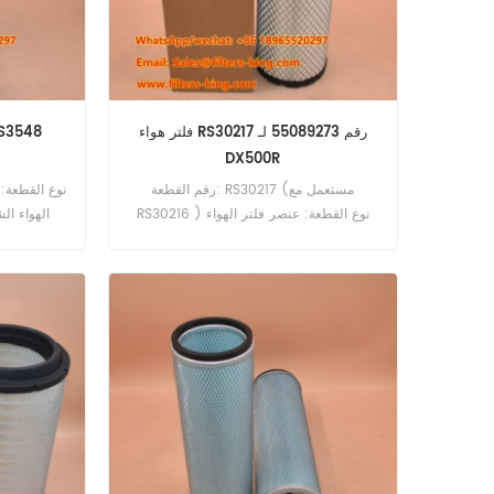
فلتر هواء RS30217 رقم 55089273 لـ
DX500R
رقم القطعة: RS30217 (مستعمل مع
RS30216 ) نوع القطعة: عنصر فلتر الهواء
الهواء الش
الشعاعي العلامة التجارية: بالدوين استبدال
الحد الأدنى للطلب: 20 قطعة فلتر هواء
RS30217 مرجع متقاطع 55089273
للاستخدام مع Tamrock DX500R DX700
DX780 DX800 Ranger800.