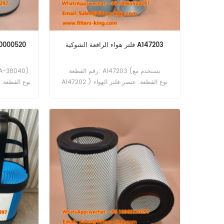
فلتر هواء الرافعة الشوكية A147203
رقم القطعة: A147203 (يستخدم مع
A147202 ) نوع القطعة: عنصر فلتر الهواء
نوع القطعة: ف
العلامة التجارية: قطع غيار دايو دوسان الحد
ريبليسمنت ال
الأدنى للطلب: 20 قطعة فلتر الهواء A147203
المرجع المتقاطع P522452 AF4896
CF14007x يستخدم لـ Daewoo Doosan
D100 D120 DH130LCV MEGA160V
MEGA250V.