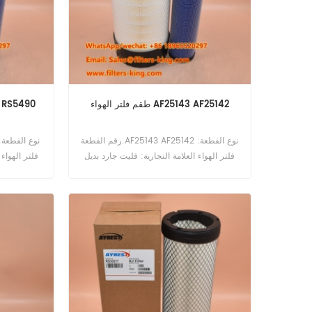
طقم فلتر الهواء AF25143 AF25142
استبدال فلتر اله
رقم القطعة:AF25143 AF25142 نوع القطعة:
فلتر الهواء العلامة التجارية: فليت جارد بديل
فلتر الهواء 
الحد الأدنى للطلب: 20 قطعة
الحد ا